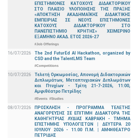
ΕΠΙΣΤΗΜΟΝΕΣ ΚΑΤΟΧΟΥΣ ΔΙΔΑΚΤΟΡΙΚΟΥ
ΣΤΟ ΠΛΑΙΣΙΟ ΥΛΟΠΟΙΗΣΗΣ ΤΗΣ ΠΡΑΞΗΣ
«ΑΠΟΚΤΗΣΗ ΑΚΑΔΗΜΑΪΚΗΣ ΔΙΔΑΚΤΙΚΗΣ
ΕΜΠΕΙΡΙΑΣ ΣΕ ΝΕΟΥΣ ΕΠΙΣΤΗΜΟΝΕΣ
ΚΑΤΟΧΟΥΣ ΔΙΔΑΚΤΟΡΙΚΟΥ ΣΤΟ
ΠΑΝΕΠΙΣΤΗΜΙΟ ΚΡΗΤΗΣ» ΧΕΙΜΕΡΙΝΟ
ΕΞΑΜΗΝΟ ΑΚΑΔ. ΕΤΟΣ 2026-27
#Job Offerings
16/07/2026
The 2nd FuturEd AI Hackathon, organized by
CSD and the TalentLMS Team
#Competitions
10/07/2026
Τελετή Ορκωμοσίας, Απονομή Διδακτορικών
Διπλωμάτων, Μεταπτυχιακών Διπλωμάτων
και Πτυχίων - Τρίτη 21-7-2026, 11:00,
Αμφιθέατρο Πετρίδης
#Events
#Studies
08/07/2026
ΠΡΟΣΚΛΗΣΗ - ΠΡΟΓΡΑΜΜΑ ΤΕΛΕΤΗΣ
ΑΝΑΓΟΡΕΥΣΗΣ ΣΕ ΕΠΙΤΙΜΗ ΔΙΔΑΚΤΟΡΑ ΤΗΣ
ΚΑΘΗΓΗΤΡΙΑΣ ΛΥΔΙΑΣ ΚΑΒΡΑΚΗ - ΤΜΗΜΑ
ΕΠΙΣΤΗΜΗΣ ΥΠΟΛΟΓΙΣΤΩΝ | ΔΕΥΤΕΡΑ 20
ΙΟΥΛΙΟΥ 2026 - 11.00 Π.Μ. | ΑΜΦΙΘΕΑΤΡΟ
ΠΕΤΡΙΔΗΣ