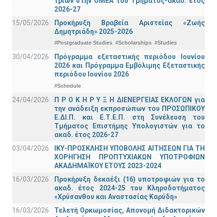
τριών στην ΟΜΕΑ του Τμήματος-ακαδ. έτος
2026-27
15/05/2026
Προκήρυξη Βραβεία Αριστείας «Ζωής
Δημητριάδη» 2025-2026
#Postgraduate Studies
#Scholarships
#Studies
30/04/2026
Πρόγραμμα εξεταστικής περιόδου Ιουνίου
2026 και Πρόγραμμα Εμβόλιμης Εξεταστικής
περιόδου Ιουνίου 2026
#Schedule
24/04/2026
Π Ρ Ο Κ Η Ρ Υ Ξ Η ΔΙΕΝΕΡΓΕΙΑΣ ΕΚΛΟΓΩΝ για
την ανάδειξη εκπροσώπων του ΠΡΟΣΩΠΙΚΟΥ
Ε.ΔΙ.Π. και Ε.Τ.Ε.Π. στη Συνέλευση του
Τμήματος Επιστήμης Υπολογιστών για το
ακαδ. έτος 2026-27
03/04/2026
ΙΚΥ-ΠΡΟΣΚΛΗΣΗ ΥΠΟΒΟΛΗΣ ΑΙΤΗΣΕΩΝ ΓΙΑ ΤΗ
ΧΟΡΗΓΗΣΗ ΠΡΟΠΤΥΧΙΑΚΩΝ ΥΠΟΤΡΟΦΙΩΝ
ΑΚΑΔΗΜΑΪΚΟΥ ΕΤΟΥΣ 2023-2024
16/03/2026
Προκήρυξη δεκαέξι (16) υποτροφιών για το
ακαδ. έτος 2024-25 του Κληροδοτήματος
«Χρύσανθου και Αναστασίας Καρύδη»
16/03/2026
Τελετή Ορκωμοσίας, Απονομή Διδακτορικών