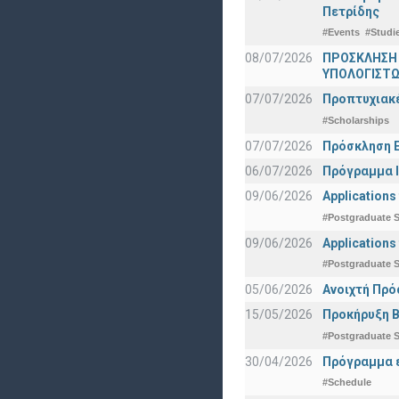
Πετρίδης
#Events
#Studi
08/07/2026
ΠΡΟΣΚΛΗΣΗ
ΥΠΟΛΟΓΙΣΤΩΝ
07/07/2026
Προπτυχιακέ
#Scholarships
07/07/2026
Πρόσκληση Ε
06/07/2026
Πρόγραμμα Ι
09/06/2026
Applications
#Postgraduate S
09/06/2026
Applications
#Postgraduate S
05/06/2026
Ανοιχτή Πρό
15/05/2026
Προκήρυξη Β
#Postgraduate S
30/04/2026
Πρόγραμμα ε
#Schedule