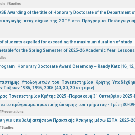
ule
#Studies
E Awarding of the title of Honorary Doctorate of the Department o
εισαγωγής πτυχιούχων της ΣΘΤΕ στο Πρόγραμμα Παιδαγωγικής
 of students expelled for exceeding the maximum duration of study
etable for the Spring Semester of 2025-26 Academic Year. Lessons
dies
 Program | Honorary Doctorate Award Ceremony – Randy Katz |16_1
πιστήμης Υπολογιστών του Πανεπιστημίου Κρήτης Υποδέχθη
ν Τάξεων 1985, 1995, 2005 (40, 30, 20 έτη πριν)
ρας Πανεπιστημίου Κρήτης 2025 -Παρασκευή 31 Οκτωβρίου 2025-| 
ια το πρόγραμμα πρακτικής άσκησης του τμήματος - Τρίτη 30-09
#Presentations
ση για υποβολή αιτήσεων Πρακτικής Άσκησης μέσω ΕΣΠΑ_2025-2
#Studies