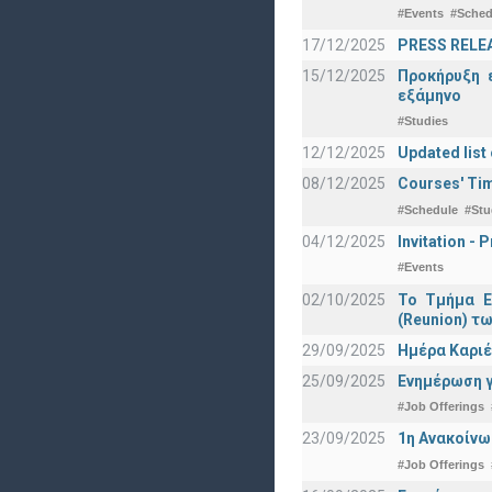
#Events
#Sched
17/12/2025
PRESS RELEAS
15/12/2025
Προκήρυξη 
εξάμηνο
#Studies
12/12/2025
Updated list
08/12/2025
Courses' Tim
#Schedule
#Stu
04/12/2025
Invitation -
#Events
02/10/2025
Το Τμήμα Ε
(Reunion) τω
29/09/2025
Ημέρα Καριέ
25/09/2025
Ενημέρωση γ
#Job Offerings
23/09/2025
1η Ανακοίνω
#Job Offerings