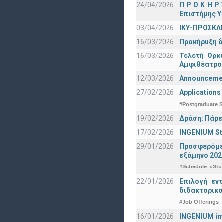
24/04/2026
Π Ρ Ο Κ Η Ρ
Επιστήμης Υ
03/04/2026
ΙΚΥ-ΠΡΟΣΚΛ
16/03/2026
Προκήρυξη δ
16/03/2026
Τελετή Ορκ
Αμφιθέατρο
12/03/2026
Announcement
27/02/2026
Applications
#Postgraduate S
19/02/2026
Δράση: Πάρε
17/02/2026
INGENIUM St
29/01/2026
Προσφερόμεν
εξάμηνο 202
#Schedule
#Stu
22/01/2026
Επιλογή εν
διδακτορικο
#Job Offerings
16/01/2026
INGENIUM in