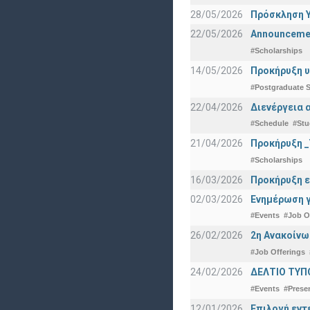
28/05/2026
Πρόσκληση Υ
22/05/2026
Announcement
#Scholarships
14/05/2026
Προκήρυξη υ
#Postgraduate S
22/04/2026
Διενέργεια 
#Schedule
#Stu
21/04/2026
Προκήρυξη _
#Scholarships
16/03/2026
Προκήρυξη ε
02/03/2026
Ενημέρωση γ
#Events
#Job O
26/02/2026
2η Ανακοίνω
#Job Offerings
24/02/2026
ΔΕΛΤΙΟ ΤΥΠ
#Events
#Prese
12/01/2026
Επιλογή εντ