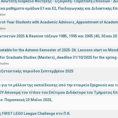
 Ανώτατη διάρκεια Φοίτησης - Εξαίρεση- Παράταση Σπουδών - Δ
α μαθήματα ομάδων Ε1 και Ε2, Παιδαγωγικής και Διδακτικής Επά
dies
irst-Year Students with Academic Advisors_Appointment of Academi
dies
οετών 2025 & Reunion τάξεων 1985, 1995 και 2005 (40, 30 και 20 
etable for the Autumn Semester of 2025-26. Lessons start on Mon
 for Graduate Studies (Masters)_deadline 31/10/2025 for the sprin
tudies
ξεταστικής περιόδου Σεπτεμβρίου 2025
n για το μέλλον της εκπαίδευσης από την εταιρεία Epignosis κα
Υ Απονομή του τίτλου του Επίτιμου Διδάκτορα του Τμήματος Ε
υ: Παρασκευή 23 Μαΐου 2025,
 FIRST LEGO League Challenge στο Π.Κ.