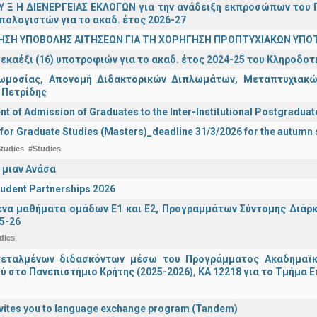
 Υ Ξ Η ΔΙΕΝΕΡΓΕΙΑΣ ΕΚΛΟΓΩΝ για την ανάδειξη εκπροσώπων του Π
πολογιστών για το ακαδ. έτος 2026-27
ΗΣΗ ΥΠΟΒΟΛΗΣ ΑΙΤΗΣΕΩΝ ΓΙΑ ΤΗ ΧΟΡΗΓΗΣΗ ΠΡΟΠΤΥΧΙΑΚΩΝ ΥΠΟ
εκαέξι (16) υποτροφιών για το ακαδ. έτος 2024-25 του Κληροδο
ωμοσίας, Απονομή Διδακτορικών Διπλωμάτων, Μεταπτυχιακών
 Πετρίδης
 of Admission of Graduates to the Inter-Institutional Postgradua
 for Graduate Studies (Masters)_deadline 31/3/2026 for the autum
tudies
#Studies
 μιαν Ανάσα
udent Partnerships 2026
α μαθήματα ομάδων Ε1 και Ε2, Προγραμμάτων Σύντομης Διάρκει
5-26
dies
τεταλμένων διδασκόντων μέσω του Προγράμματος Ακαδημαϊκή
ύ στο Πανεπιστήμιο Κρήτης (2025-2026), ΚΑ 12218 για το Τμήμα 
vites you to language exchange program (Tandem)