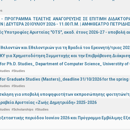
es
 - ΠΡΟΓΡΑΜΜΑ ΤΕΛΕΤΗΣ ΑΝΑΓΟΡΕΥΣΗΣ ΣΕ ΕΠΙΤΙΜΗ ΔΙΔΑΚΤΟΡ
 | ΔΕΥΤΕΡΑ 20 ΙΟΥΛΙΟΥ 2026 - 11.00 Π.Μ. | ΑΜΦΙΘΕΑΤΡΟ ΠΕΤΡΙΔΗ
ς Υποτροφίες Αριστείας "OTS", ακαδ. έτους 2026-27 - υποβολή α
θελοντών και Εθελοντριών για τη Βραδιά του Ερευνητή/τριας 202
ΚΥ για Χρηματοδότηση Συμμετοχής και την Επιβράβευση Διάκριση
 for Ph.D. Studies_ Department of Computer Science_ Universtity of
tudies
#Studies
 for Graduate Studies (Masters)_deadline 31/10/2026 for the sprin
tudies
#Studies
σκληση για υποβολή υποψηφιοτήτων εκπροσώπησης φοιτητών/τρ
ραβεία Αριστείας «Ζωής Δημητριάδη» 2025-2026
tudies
#Scholarships
#Studies
ξεταστικής περιόδου Ιουνίου 2026 και Πρόγραμμα Εμβόλιμης Εξε