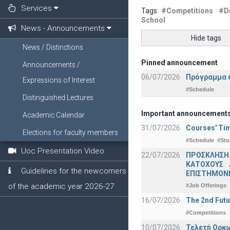
Services
Tags:
#Competitions
#Di
School
News - Announcements
Hide tags
News / Distinctions
Pinned announcement
Announcements /
06/07/2026
Πρόγραμμα ε
Expressions of Interest
#Schedule
Distinguished Lectures
Important announcement
Academic Calendar
31/07/2026
Courses' Tim
Elections for faculty members
#Schedule
#Stu
Uoc Presentation Video
22/07/2026
ΠΡΟΣΚΛΗΣΗ
ΚΑΤΟΧΟΥΣ 
Guidelines for the newcomers
ΕΠΙΣΤΗΜΟΝΕ
of the academic year 2026-27
#Job Offerings
16/07/2026
The 2nd Futu
#Competitions
10/07/2026
Τελετή Ορκω