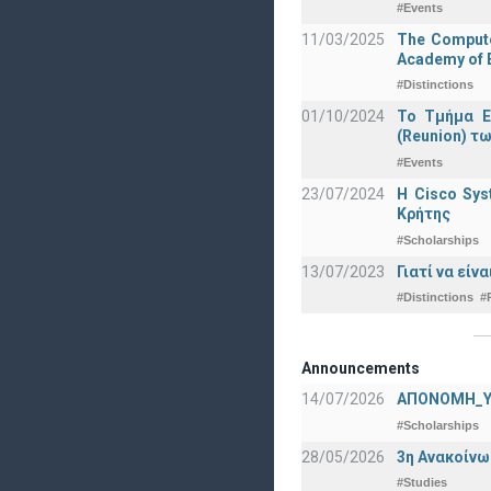
#Events
11/03/2025
The Computer
Academy of E
#Distinctions
01/10/2024
Το Τμήμα Ε
(Reunion) τω
#Events
23/07/2024
Η Cisco Sy
Κρήτης
#Scholarships
13/07/2023
Γιατί να εί
#Distinctions
#
Announcements
14/07/2026
ΑΠΟΝΟΜΗ_Υ
#Scholarships
28/05/2026
3η Ανακοίνω
#Studies