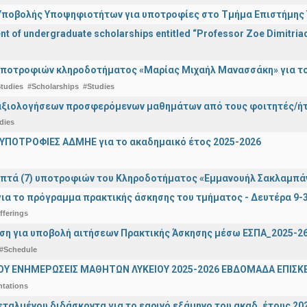
ποβολής Υποψηφιοτήτων για υποτροφίες στο Τμήμα Επιστήμης Υ
 of undergraduate scholarships entitled “Professor Zoe Dimitriad
ποτροφιών κληροδοτήματος «Μαρίας Μιχαήλ Μανασσάκη» για το 
tudies
#Scholarships
#Studies
αξιολογήσεων προσφερόμενων μαθημάτων από τους φοιτητές/ήτρ
dies
ΥΠΟΤΡΟΦΙΕΣ ΑΔΜΗΕ για το ακαδημαικό έτος 2025-2026
πτά (7) υποτροφιών του Κληροδοτήματος «Εμμανουήλ Σακλαμπά
ια το πρόγραμμα πρακτικής άσκησης του τμήματος - Δευτέρα 9-
fferings
ση για υποβολή αιτήσεων Πρακτικής Άσκησης μέσω ΕΣΠΑ_2025-2
#Schedule
ΟΥ ΕΝΗΜΕΡΩΣΕΙΣ ΜΑΘΗΤΩΝ ΛΥΚΕΙΟΥ 2025-2026 ΕΒΔΟΜΑΔΑ ΕΠΙΣΚΕ
ntations
εταλμένου διδάσκοντα για το εαρινό εξάμηνο του ακαδ. έτους 2