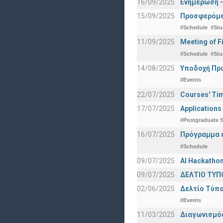
16/09/2025
Ενημέρωση -
15/09/2025
Προσφερόμεν
#Schedule
#Stu
11/09/2025
Meeting of F
#Schedule
#Stu
14/08/2025
Υποδοχή Πρωτ
#Events
22/07/2025
Courses' Tim
17/07/2025
Applications
#Postgraduate S
16/07/2025
Πρόγραμμα ε
#Schedule
09/07/2025
AI Hackatho
09/07/2025
ΔΕΛΤΙΟ ΤΥΠΟ
02/06/2025
Δελτίο Τύπο
#Events
11/03/2025
Διαγωνισμός