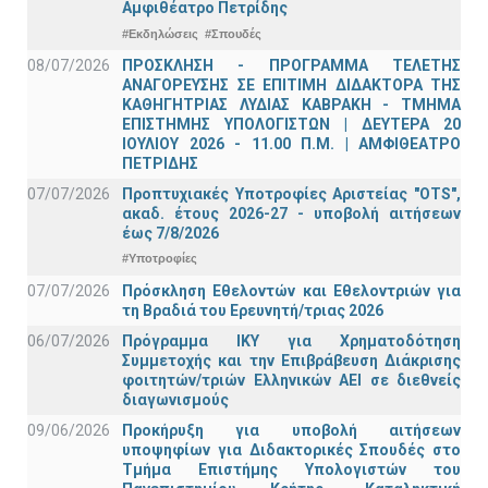
Αμφιθέατρο Πετρίδης
#Εκδηλώσεις
#Σπουδές
08/07/2026
ΠΡΟΣΚΛΗΣΗ - ΠΡΟΓΡΑΜΜΑ ΤΕΛΕΤΗΣ
ΑΝΑΓΟΡΕΥΣΗΣ ΣΕ ΕΠΙΤΙΜΗ ΔΙΔΑΚΤΟΡΑ ΤΗΣ
ΚΑΘΗΓΗΤΡΙΑΣ ΛΥΔΙΑΣ ΚΑΒΡΑΚΗ - ΤΜΗΜΑ
ΕΠΙΣΤΗΜΗΣ ΥΠΟΛΟΓΙΣΤΩΝ | ΔΕΥΤΕΡΑ 20
ΙΟΥΛΙΟΥ 2026 - 11.00 Π.Μ. | ΑΜΦΙΘΕΑΤΡΟ
ΠΕΤΡΙΔΗΣ
07/07/2026
Προπτυχιακές Υποτροφίες Αριστείας "OTS",
ακαδ. έτους 2026-27 - υποβολή αιτήσεων
έως 7/8/2026
#Υποτροφίες
07/07/2026
Πρόσκληση Εθελοντών και Εθελοντριών για
τη Βραδιά του Ερευνητή/τριας 2026
06/07/2026
Πρόγραμμα ΙΚΥ για Χρηματοδότηση
Συμμετοχής και την Επιβράβευση Διάκρισης
φοιτητών/τριών Ελληνικών ΑΕΙ σε διεθνείς
διαγωνισμούς
09/06/2026
Προκήρυξη για υποβολή αιτήσεων
υποψηφίων για Διδακτορικές Σπουδές στο
Τμήμα Eπιστήμης Υπολογιστών του