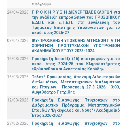
#Πρόγραμμα
24/04/2026
Π Ρ Ο Κ Η Ρ Υ Ξ Η ΔΙΕΝΕΡΓΕΙΑΣ ΕΚΛΟΓΩΝ για
την ανάδειξη εκπροσώπων του ΠΡΟΣΩΠΙΚΟΥ
Ε.ΔΙ.Π. και Ε.Τ.Ε.Π. στη Συνέλευση του
Τμήματος Επιστήμης Υπολογιστών για το
ακαδ. έτος 2026-27
03/04/2026
ΙΚΥ-ΠΡΟΣΚΛΗΣΗ ΥΠΟΒΟΛΗΣ ΑΙΤΗΣΕΩΝ ΓΙΑ ΤΗ
ΧΟΡΗΓΗΣΗ ΠΡΟΠΤΥΧΙΑΚΩΝ ΥΠΟΤΡΟΦΙΩΝ
ΑΚΑΔΗΜΑΪΚΟΥ ΕΤΟΥΣ 2023-2024
16/03/2026
Προκήρυξη δεκαέξι (16) υποτροφιών για το
ακαδ. έτος 2024-25 του Κληροδοτήματος
«Χρύσανθου και Αναστασίας Καρύδη»
16/03/2026
Τελετή Ορκωμοσίας, Απονομή Διδακτορικών
Διπλωμάτων, Μεταπτυχιακών Διπλωμάτων
και Πτυχίων - Παρασκευή 27-3-2026, 13:00,
Αμφιθέατρο Πετρίδης
12/03/2026
Προκήρυξη Εισαγωγής Πτυχιούχων στο
Διιδρυματικό Πρόγραμμα Μεταπτυχιακών
Σπουδών "Εγκέφαλος και Νους" / Ακαδημαϊκό
Έτος 2026-2027
27/02/2026
Προκήρυξη εισαγωγής πτυχιούχων στo