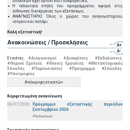
διδάσκων έχει ορίσει κάτι διαφορετικό,
Η τελευταία στήλη του προγράμματος αφορά στις
αίθουσες διενέργειας των εξετάσεων,
ΑΝΑΓΝΩΣΤΗΡΙΟ: Όλος ο χώρος του αναγνωστηρίου,
ισόγειο και πατάρι.
Καλή εξεταστική!
Ανακοινώσεις / Προσκλήσεις
A+
A-
Ετικέτες:
#Διαγωνισμοί
#Διακρίσεις
#Εκδηλώσεις
#Θερινά Σχολεία
#Θέσεις Εργασίας
#Μεταπτυχιακές
Σπουδές
#Παρουσιάσεις
#Πρόγραμμα
#Σπουδές
#Υποτροφίες
Απόκρυψη ετικετών
Καρφιτσωμένη ανακοίνωση
06/07/2026
Πρόγραμμα εξεταστικής περιόδου
Σεπτεμβρίου 2026
#Πρόγραμμα
Σημαντικές ανακοινώσεις