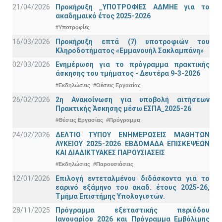
21/04/2026
Προκήρυξη _ΥΠΟΤΡΟΦΙΕΣ ΑΔΜΗΕ για το
ακαδημαικό έτος 2025-2026
#Υποτροφίες
16/03/2026
Προκήρυξη επτά (7) υποτροφιών του
Κληροδοτήματος «Εμμανουήλ Σακλαμπάνη»
02/03/2026
Ενημέρωση για το πρόγραμμα πρακτικής
άσκησης του τμήματος - Δευτέρα 9-3-2026
#Εκδηλώσεις
#Θέσεις Εργασίας
26/02/2026
2η Ανακοίνωση για υποβολή αιτήσεων
Πρακτικής Άσκησης μέσω ΕΣΠΑ_2025-26
#Θέσεις Εργασίας
#Πρόγραμμα
24/02/2026
ΔΕΛΤΙΟ ΤΥΠΟΥ ΕΝΗΜΕΡΩΣΕΙΣ ΜΑΘΗΤΩΝ
ΛΥΚΕΙΟΥ 2025-2026 ΕΒΔΟΜΑΔΑ ΕΠΙΣΚΕΨΕΩΝ
ΚΑΙ ΔΙΑΔΙΚΤΥΑΚΕΣ ΠΑΡΟΥΣΙΑΣΕΙΣ
#Εκδηλώσεις
#Παρουσιάσεις
12/01/2026
Επιλογή εντεταλμένου διδάσκοντα για το
εαρινό εξάμηνο του ακαδ. έτους 2025-26,
Τμήμα Επιστήμης Υπολογιστών.
28/11/2025
Πρόγραμμα εξεταστικής περιόδου
Ιανουαρίου 2026 και Πρόγραμμα Εμβόλιμης