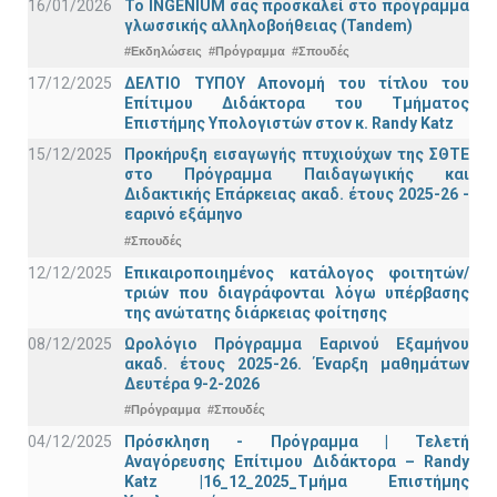
16/01/2026
Το INGENIUM σας προσκαλεί στο πρόγραμμα
γλωσσικής αλληλοβοήθειας (Tandem)
#Εκδηλώσεις
#Πρόγραμμα
#Σπουδές
17/12/2025
ΔΕΛΤΙΟ ΤΥΠΟΥ Απονομή του τίτλου του
Επίτιμου Διδάκτορα του Τμήματος
Επιστήμης Υπολογιστών στον κ. Randy Katz
15/12/2025
Προκήρυξη εισαγωγής πτυχιούχων της ΣΘΤΕ
στο Πρόγραμμα Παιδαγωγικής και
Διδακτικής Επάρκειας ακαδ. έτους 2025-26 -
εαρινό εξάμηνο
#Σπουδές
12/12/2025
Επικαιροποιημένος κατάλογος φοιτητών/
τριών που διαγράφονται λόγω υπέρβασης
της ανώτατης διάρκειας φοίτησης
08/12/2025
Ωρολόγιο Πρόγραμμα Εαρινού Εξαμήνου
ακαδ. έτους 2025-26. Έναρξη μαθημάτων
Δευτέρα 9-2-2026
#Πρόγραμμα
#Σπουδές
04/12/2025
Πρόσκληση - Πρόγραμμα | Τελετή
Αναγόρευσης Επίτιμου Διδάκτορα – Randy
Katz |16_12_2025_Τμήμα Επιστήμης