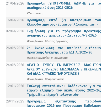
21/04/2026
Προκήρυξη _ΥΠΟΤΡΟΦΙΕΣ ΑΔΜΗΕ για το
ακαδημαικό έτος 2025-2026
#Υποτροφίες
16/03/2026
Προκήρυξη επτά (7) υποτροφιών του
Κληροδοτήματος «Εμμανουήλ Σακλαμπάνη»
02/03/2026
Ενημέρωση για το πρόγραμμα πρακτικής
άσκησης του τμήματος - Δευτέρα 9-3-2026
#Εκδηλώσεις
#Θέσεις Εργασίας
26/02/2026
2η Ανακοίνωση για υποβολή αιτήσεων
Πρακτικής Άσκησης μέσω ΕΣΠΑ_2025-26
#Θέσεις Εργασίας
#Πρόγραμμα
24/02/2026
ΔΕΛΤΙΟ ΤΥΠΟΥ ΕΝΗΜΕΡΩΣΕΙΣ ΜΑΘΗΤΩΝ
ΛΥΚΕΙΟΥ 2025-2026 ΕΒΔΟΜΑΔΑ ΕΠΙΣΚΕΨΕΩΝ
ΚΑΙ ΔΙΑΔΙΚΤΥΑΚΕΣ ΠΑΡΟΥΣΙΑΣΕΙΣ
#Εκδηλώσεις
#Παρουσιάσεις
12/01/2026
Επιλογή εντεταλμένου διδάσκοντα για το
εαρινό εξάμηνο του ακαδ. έτους 2025-26,
Τμήμα Επιστήμης Υπολογιστών.
28/11/2025
Πρόγραμμα εξεταστικής περιόδου
Ιανουαρίου 2026 και Πρόγραμμα Εμβόλιμης