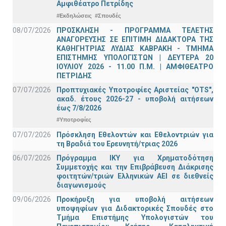
Αμφιθέατρο Πετρίδης
#Εκδηλώσεις
#Σπουδές
08/07/2026
ΠΡΟΣΚΛΗΣΗ - ΠΡΟΓΡΑΜΜΑ ΤΕΛΕΤΗΣ
ΑΝΑΓΟΡΕΥΣΗΣ ΣΕ ΕΠΙΤΙΜΗ ΔΙΔΑΚΤΟΡΑ ΤΗΣ
ΚΑΘΗΓΗΤΡΙΑΣ ΛΥΔΙΑΣ ΚΑΒΡΑΚΗ - ΤΜΗΜΑ
ΕΠΙΣΤΗΜΗΣ ΥΠΟΛΟΓΙΣΤΩΝ | ΔΕΥΤΕΡΑ 20
ΙΟΥΛΙΟΥ 2026 - 11.00 Π.Μ. | ΑΜΦΙΘΕΑΤΡΟ
ΠΕΤΡΙΔΗΣ
07/07/2026
Προπτυχιακές Υποτροφίες Αριστείας "OTS",
ακαδ. έτους 2026-27 - υποβολή αιτήσεων
έως 7/8/2026
#Υποτροφίες
07/07/2026
Πρόσκληση Εθελοντών και Εθελοντριών για
τη Βραδιά του Ερευνητή/τριας 2026
06/07/2026
Πρόγραμμα ΙΚΥ για Χρηματοδότηση
Συμμετοχής και την Επιβράβευση Διάκρισης
φοιτητών/τριών Ελληνικών ΑΕΙ σε διεθνείς
διαγωνισμούς
09/06/2026
Προκήρυξη για υποβολή αιτήσεων
υποψηφίων για Διδακτορικές Σπουδές στο
Τμήμα Eπιστήμης Υπολογιστών του