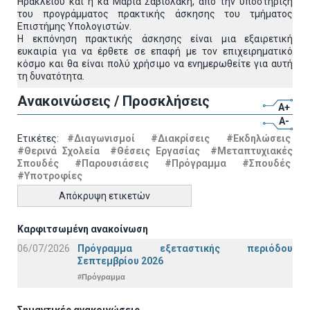
Ηρακλείου και η κα Μαρία Σαβιολάκη, από την υποστήριξη
του προγράμματος πρακτικής άσκησης του τμήματος
Επιστήμης Υπολογιστών.
Η εκπόνηση πρακτικής άσκησης είναι μια εξαιρετική
ευκαιρία για να έρθετε σε επαφή με τον επιχειρηματικό
κόσμο και θα είναι πολύ χρήσιμο να ενημερωθείτε για αυτή
τη δυνατότητα.
Ανακοινώσεις / Προσκλήσεις
A+
A-
Ετικέτες:
#Διαγωνισμοί
#Διακρίσεις
#Εκδηλώσεις
#Θερινά Σχολεία
#Θέσεις Εργασίας
#Μεταπτυχιακές
Σπουδές
#Παρουσιάσεις
#Πρόγραμμα
#Σπουδές
#Υποτροφίες
Απόκρυψη ετικετών
Καρφιτσωμένη ανακοίνωση
06/07/2026
Πρόγραμμα εξεταστικής περιόδου
Σεπτεμβρίου 2026
#Πρόγραμμα
Σημαντικές ανακοινώσεις