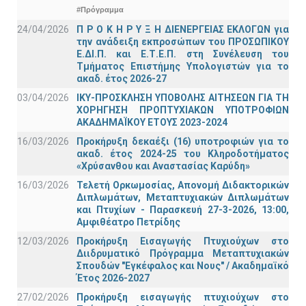
#Πρόγραμμα
24/04/2026
Π Ρ Ο Κ Η Ρ Υ Ξ Η ΔΙΕΝΕΡΓΕΙΑΣ ΕΚΛΟΓΩΝ για
την ανάδειξη εκπροσώπων του ΠΡΟΣΩΠΙΚΟΥ
Ε.ΔΙ.Π. και Ε.Τ.Ε.Π. στη Συνέλευση του
Τμήματος Επιστήμης Υπολογιστών για το
ακαδ. έτος 2026-27
03/04/2026
ΙΚΥ-ΠΡΟΣΚΛΗΣΗ ΥΠΟΒΟΛΗΣ ΑΙΤΗΣΕΩΝ ΓΙΑ ΤΗ
ΧΟΡΗΓΗΣΗ ΠΡΟΠΤΥΧΙΑΚΩΝ ΥΠΟΤΡΟΦΙΩΝ
ΑΚΑΔΗΜΑΪΚΟΥ ΕΤΟΥΣ 2023-2024
16/03/2026
Προκήρυξη δεκαέξι (16) υποτροφιών για το
ακαδ. έτος 2024-25 του Κληροδοτήματος
«Χρύσανθου και Αναστασίας Καρύδη»
16/03/2026
Τελετή Ορκωμοσίας, Απονομή Διδακτορικών
Διπλωμάτων, Μεταπτυχιακών Διπλωμάτων
και Πτυχίων - Παρασκευή 27-3-2026, 13:00,
Αμφιθέατρο Πετρίδης
12/03/2026
Προκήρυξη Εισαγωγής Πτυχιούχων στο
Διιδρυματικό Πρόγραμμα Μεταπτυχιακών
Σπουδών "Εγκέφαλος και Νους" / Ακαδημαϊκό
Έτος 2026-2027
27/02/2026
Προκήρυξη εισαγωγής πτυχιούχων στo