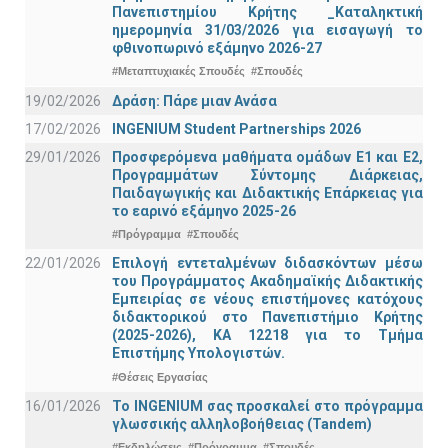
Πανεπιστημίου Κρήτης _Καταληκτική
ημερομηνία 31/03/2026 για εισαγωγή το
φθινοπωρινό εξάμηνο 2026-27
#Μεταπτυχιακές Σπουδές
#Σπουδές
19/02/2026
Δράση: Πάρε μιαν Ανάσα
17/02/2026
INGENIUM Student Partnerships 2026
29/01/2026
Προσφερόμενα μαθήματα ομάδων Ε1 και Ε2,
Προγραμμάτων Σύντομης Διάρκειας,
Παιδαγωγικής και Διδακτικής Επάρκειας για
το εαρινό εξάμηνο 2025-26
#Πρόγραμμα
#Σπουδές
22/01/2026
Επιλογή εντεταλμένων διδασκόντων μέσω
του Προγράμματος Ακαδημαϊκής Διδακτικής
Εμπειρίας σε νέους επιστήμονες κατόχους
διδακτορικού στο Πανεπιστήμιο Κρήτης
(2025-2026), ΚΑ 12218 για το Τμήμα
Επιστήμης Υπολογιστών.
#Θέσεις Εργασίας
16/01/2026
Το INGENIUM σας προσκαλεί στο πρόγραμμα
γλωσσικής αλληλοβοήθειας (Tandem)
#Εκδηλώσεις
#Πρόγραμμα
#Σπουδές