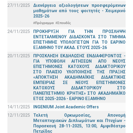
27/11/2025
Διενέργεια αξιολογήσεων προσφερόμενων
μαθημάτων από τους φοιτητές - Χειμερινό
2025-26
#Πρόγραμμα
#Σπουδές
24/11/2025
ΠΡΟΚΗΡΥΞΗ ΓΙΑ ΤΗΝ ΠΡΟΣΛΗΨΗ
ΕΝΤΕΤΑΛΜΕΝΟΥ ΔΙΔΑΣΚΟΝΤΑ ΣΤΟ ΤΜΗΜΑ
ΕΠΙΣΤΗΜΗΣ ΥΠΟΛΟΓΙΣΤΩΝ ΓΙΑ ΤΟ ΕΑΡΙΝΟ
ΕΞΑΜΗΝΟ ΤΟΥ ΑΚΑΔ. ΕΤΟΥΣ 2025-26
20/11/2025
ΠΡΟΣΚΛΗΣΗ ΕΚΔΗΛΩΣΗΣ ΕΝΔΙΑΦΕΡΟΝΤΟΣ -
ΓΙΑ ΥΠΟΒΟΛΗ ΑΙΤΗΣΕΩΝ ΑΠΟ ΝΕΟΥΣ
ΕΠΙΣΤΗΜΟΝΕΣ ΚΑΤΟΧΟΥΣ ΔΙΔΑΚΤΟΡΙΚΟΥ
ΣΤΟ ΠΛΑΙΣΙΟ ΥΛΟΠΟΙΗΣΗΣ ΤΗΣ ΠΡΑΞΗΣ
«ΑΠΟΚΤΗΣΗ ΑΚΑΔΗΜΑΪΚΗΣ ΔΙΔΑΚΤΙΚΗΣ
ΕΜΠΕΙΡΙΑΣ ΣΕ ΝΕΟΥΣ ΕΠΙΣΤΗΜΟΝΕΣ
ΚΑΤΟΧΟΥΣ ΔΙΔΑΚΤΟΡΙΚΟΥ ΣΤΟ
ΠΑΝΕΠΙΣΤΗΜΙΟ ΚΡΗΤΗΣ» ΣΤΟ ΑΚΑΔΗΜΑΪΚΟ
ΕΤΟΣ 2025-2026 - ΕΑΡΙΝΟ ΕΞΑΜΗΝΟ
14/11/2025
INGENIUM Joint Academic Offers
12/11/2025
Τελετή Ορκωμοσίας, Απονομή
Μεταπτυχιακών Διπλωμάτων και Πτυχίων -
Παρασκευή 28-11-2025, 13:00, Αμφιθέατρο
Πετρίδης