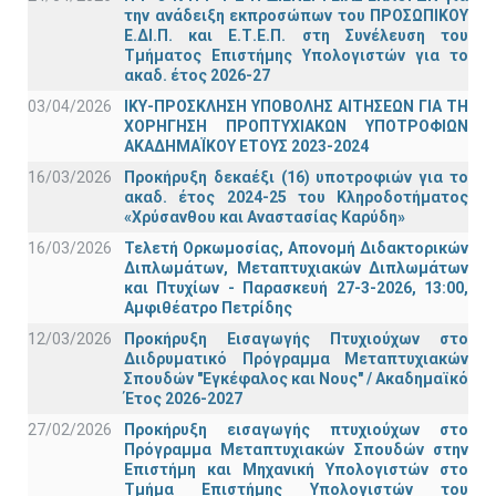
την ανάδειξη εκπροσώπων του ΠΡΟΣΩΠΙΚΟΥ
Ε.ΔΙ.Π. και Ε.Τ.Ε.Π. στη Συνέλευση του
Τμήματος Επιστήμης Υπολογιστών για το
ακαδ. έτος 2026-27
03/04/2026
ΙΚΥ-ΠΡΟΣΚΛΗΣΗ ΥΠΟΒΟΛΗΣ ΑΙΤΗΣΕΩΝ ΓΙΑ ΤΗ
ΧΟΡΗΓΗΣΗ ΠΡΟΠΤΥΧΙΑΚΩΝ ΥΠΟΤΡΟΦΙΩΝ
ΑΚΑΔΗΜΑΪΚΟΥ ΕΤΟΥΣ 2023-2024
16/03/2026
Προκήρυξη δεκαέξι (16) υποτροφιών για το
ακαδ. έτος 2024-25 του Κληροδοτήματος
«Χρύσανθου και Αναστασίας Καρύδη»
16/03/2026
Τελετή Ορκωμοσίας, Απονομή Διδακτορικών
Διπλωμάτων, Μεταπτυχιακών Διπλωμάτων
και Πτυχίων - Παρασκευή 27-3-2026, 13:00,
Αμφιθέατρο Πετρίδης
12/03/2026
Προκήρυξη Εισαγωγής Πτυχιούχων στο
Διιδρυματικό Πρόγραμμα Μεταπτυχιακών
Σπουδών "Εγκέφαλος και Νους" / Ακαδημαϊκό
Έτος 2026-2027
27/02/2026
Προκήρυξη εισαγωγής πτυχιούχων στo
Πρόγραμμα Μεταπτυχιακών Σπουδών στην
Επιστήμη και Μηχανική Υπολογιστών στο
Τμήμα Eπιστήμης Υπολογιστών του