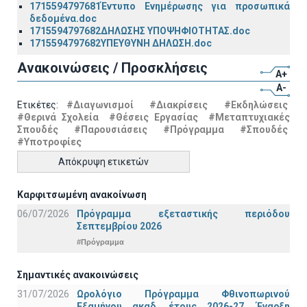
1715594797681Έντυπο Ενημέρωσης για προσωπικά
δεδομένα.doc
1715594797682ΔΗΛΩΣΗΣ ΥΠΟΨΗΦΙΟΤΗΤΑΣ.doc
1715594797682ΥΠΕΥΘΥΝΗ ΔΗΛΩΣΗ.doc
Ανακοινώσεις / Προσκλήσεις
A+
A-
Ετικέτες:
#Διαγωνισμοί
#Διακρίσεις
#Εκδηλώσεις
#Θερινά Σχολεία
#Θέσεις Εργασίας
#Μεταπτυχιακές
Σπουδές
#Παρουσιάσεις
#Πρόγραμμα
#Σπουδές
#Υποτροφίες
Απόκρυψη ετικετών
Καρφιτσωμένη ανακοίνωση
06/07/2026
Πρόγραμμα εξεταστικής περιόδου
Σεπτεμβρίου 2026
#Πρόγραμμα
Σημαντικές ανακοινώσεις
31/07/2026
Ωρολόγιο Πρόγραμμα Φθινοπωρινού
Εξαμήνου ακαδ. έτους 2026-27. Έναρξη