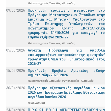
#Μεταπτυχιακές Σπουδές
#Σπουδές
09/06/2026
Προκήρυξη εισαγωγής πτυχιούχων στo
Πρόγραμμα Μεταπτυχιακών Σπουδών στην
Επιστήμη και Μηχανική Υπολογιστών στο
Τμήμα Eπιστήμης Υπολογιστών του
Πανεπιστημίου Κρήτης _Καταληκτική
ημερομηνία 31/10/2026 για εισαγωγή το
εαρινό εξάμηνο 2026-27
#Μεταπτυχιακές Σπουδές
#Σπουδές
05/06/2026
Ανοιχτή Πρόσκληση για υποβολή
υποψηφιοτήτων εκπροσώπησης φοιτητών/
τριών στην ΟΜΕΑ του Τμήματος-ακαδ. έτος
2026-27
15/05/2026
Προκήρυξη Βραβεία Αριστείας «Ζωής
Δημητριάδη» 2025-2026
#Μεταπτυχιακές Σπουδές
#Υποτροφίες
#Σπουδές
30/04/2026
Πρόγραμμα εξεταστικής περιόδου Ιουνίου
2026 και Πρόγραμμα Εμβόλιμης Εξεταστικής
περιόδου Ιουνίου 2026
#Πρόγραμμα
24/04/2026
Π Ρ Ο Κ Η Ρ Υ Ξ Η ΔΙΕΝΕΡΓΕΙΑΣ ΕΚΛΟΓΩΝ για