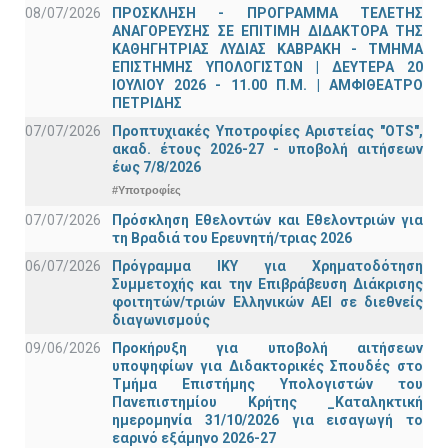
08/07/2026
ΠΡΟΣΚΛΗΣΗ - ΠΡΟΓΡΑΜΜΑ ΤΕΛΕΤΗΣ
ΑΝΑΓΟΡΕΥΣΗΣ ΣΕ ΕΠΙΤΙΜΗ ΔΙΔΑΚΤΟΡΑ ΤΗΣ
ΚΑΘΗΓΗΤΡΙΑΣ ΛΥΔΙΑΣ ΚΑΒΡΑΚΗ - ΤΜΗΜΑ
ΕΠΙΣΤΗΜΗΣ ΥΠΟΛΟΓΙΣΤΩΝ | ΔΕΥΤΕΡΑ 20
ΙΟΥΛΙΟΥ 2026 - 11.00 Π.Μ. | ΑΜΦΙΘΕΑΤΡΟ
ΠΕΤΡΙΔΗΣ
07/07/2026
Προπτυχιακές Υποτροφίες Αριστείας "OTS",
ακαδ. έτους 2026-27 - υποβολή αιτήσεων
έως 7/8/2026
#Υποτροφίες
07/07/2026
Πρόσκληση Εθελοντών και Εθελοντριών για
τη Βραδιά του Ερευνητή/τριας 2026
06/07/2026
Πρόγραμμα ΙΚΥ για Χρηματοδότηση
Συμμετοχής και την Επιβράβευση Διάκρισης
φοιτητών/τριών Ελληνικών ΑΕΙ σε διεθνείς
διαγωνισμούς
09/06/2026
Προκήρυξη για υποβολή αιτήσεων
υποψηφίων για Διδακτορικές Σπουδές στο
Τμήμα Eπιστήμης Υπολογιστών του
Πανεπιστημίου Κρήτης _Καταληκτική
ημερομηνία 31/10/2026 για εισαγωγή το
εαρινό εξάμηνο 2026-27