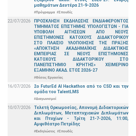
μαθημάτων Δευτέρα 21-9-2026
#Πρόγραμμα
#Σπουδές
22/07/2026
ΠΡΟΣΚΛΗΣΗ ΕΚΔΗΛΩΣΗΣ ΕΝΔΙΑΦΕΡΟΝΤΟΣ
ΤΜΗΜΑΤΟΣ ΕΠΙΣΤΗΜΗΣ ΥΠΟΛΟΓΙΣΤΩΝ - ΓΙΑ
ΥΠΟΒΟΛΗ ΑΙΤΗΣΕΩΝ ΑΠΟ ΝΕΟΥΣ
ΕΠΙΣΤΗΜΟΝΕΣ ΚΑΤΟΧΟΥΣ ΔΙΔΑΚΤΟΡΙΚΟΥ
ΣΤΟ ΠΛΑΙΣΙΟ ΥΛΟΠΟΙΗΣΗΣ ΤΗΣ ΠΡΑΞΗΣ
«ΑΠΟΚΤΗΣΗ ΑΚΑΔΗΜΑΪΚΗΣ ΔΙΔΑΚΤΙΚΗΣ
ΕΜΠΕΙΡΙΑΣ ΣΕ ΝΕΟΥΣ ΕΠΙΣΤΗΜΟΝΕΣ
ΚΑΤΟΧΟΥΣ ΔΙΔΑΚΤΟΡΙΚΟΥ ΣΤΟ
ΠΑΝΕΠΙΣΤΗΜΙΟ ΚΡΗΤΗΣ» ΧΕΙΜΕΡΙΝΟ
ΕΞΑΜΗΝΟ ΑΚΑΔ. ΕΤΟΣ 2026-27
#Θέσεις Εργασίας
16/07/2026
2o FuturEd AI Hackathon από το CSD και την
ομάδα του TalentLMS
#Διαγωνισμοί
10/07/2026
Τελετή Ορκωμοσίας, Απονομή Διδακτορικών
Διπλωμάτων, Μεταπτυχιακών Διπλωμάτων
και Πτυχίων - Τρίτη 21-7-2026, 11:00,
Αμφιθέατρο Πετρίδης
#Εκδηλώσεις
#Σπουδές