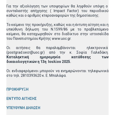
Για την αξιολόγηση των υποψηφίων θα ληφθούν υπόψη ο
συντελεστής απήχησης ( Impact Factor) του περιοδικού
καθώς και ο αριθμός ετεροαναφορών της δημοσίευσης.
Το κείμενο της προκήρυξης, καθώς και η έντυπη αίτηση και η
υπεύθυνη δήλωση του Ν.1599/86 με το προβλεπόμενο
κείμενο, θα καταχωρηθούν στο διαδίκτυο στην ιστοσελίδα
του Πανεπιστημίου Κρήτης www.uoc.gr.
Οι αιτήσεις θα παραλαμβάνονται ηλεκτρονικά
(postgrad.secr@uoc.gr) από την κ. Σοφία Γιαλεδάκη.
Καταληκτική ημερομηνία κατάθεσης των
δικαιολογητικών η 13η Ιουλίου 2025.
Οι ενδιαφερόμενοι μπορούν να ενημερώνονται τηλεφωνικά
στο τηλ. 2810393620 κ. Ε. Μπαλάφα.
ΠΡΟΚΗΡΥΞΗ
ΕΝΤΥΠΟ ΑΙΤΗΣΗΣ
ΥΠΕΥΘΥΝΗ ΔΗΛΩΣΗ