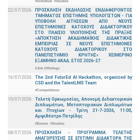
#Schedule
#Studies
22/07/2026
ΠΡΟΣΚΛΗΣΗ ΕΚΔΗΛΩΣΗΣ ΕΝΔΙΑΦΕΡΟΝΤΟΣ
ΤΜΗΜΑΤΟΣ ΕΠΙΣΤΗΜΗΣ ΥΠΟΛΟΓΙΣΤΩΝ - ΓΙΑ
ΥΠΟΒΟΛΗ ΑΙΤΗΣΕΩΝ ΑΠΟ ΝΕΟΥΣ
ΕΠΙΣΤΗΜΟΝΕΣ ΚΑΤΟΧΟΥΣ ΔΙΔΑΚΤΟΡΙΚΟΥ
ΣΤΟ ΠΛΑΙΣΙΟ ΥΛΟΠΟΙΗΣΗΣ ΤΗΣ ΠΡΑΞΗΣ
«ΑΠΟΚΤΗΣΗ ΑΚΑΔΗΜΑΪΚΗΣ ΔΙΔΑΚΤΙΚΗΣ
ΕΜΠΕΙΡΙΑΣ ΣΕ ΝΕΟΥΣ ΕΠΙΣΤΗΜΟΝΕΣ
ΚΑΤΟΧΟΥΣ ΔΙΔΑΚΤΟΡΙΚΟΥ ΣΤΟ
ΠΑΝΕΠΙΣΤΗΜΙΟ ΚΡΗΤΗΣ» ΧΕΙΜΕΡΙΝΟ
ΕΞΑΜΗΝΟ ΑΚΑΔ. ΕΤΟΣ 2026-27
#Job Offerings
16/07/2026
The 2nd FuturEd AI Hackathon, organized by
CSD and the TalentLMS Team
#Competitions
10/07/2026
Τελετή Ορκωμοσίας, Απονομή Διδακτορικών
Διπλωμάτων, Μεταπτυχιακών Διπλωμάτων
και Πτυχίων - Τρίτη 21-7-2026, 11:00,
Αμφιθέατρο Πετρίδης
#Events
#Studies
08/07/2026
ΠΡΟΣΚΛΗΣΗ - ΠΡΟΓΡΑΜΜΑ ΤΕΛΕΤΗΣ
ΑΝΑΓΟΡΕΥΣΗΣ ΣΕ ΕΠΙΤΙΜΗ ΔΙΔΑΚΤΟΡΑ ΤΗΣ