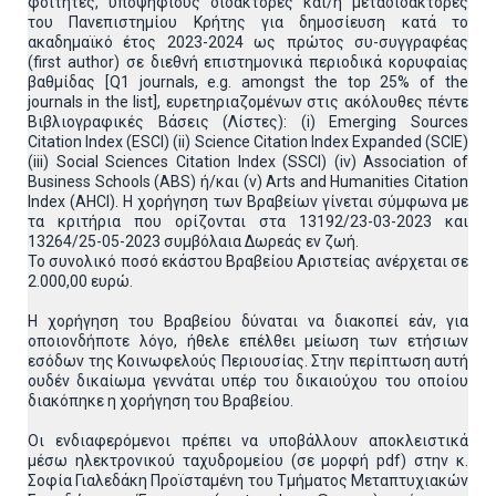
φοιτητές, υποψήφιους διδάκτορες και/ή μεταδιδάκτορες
του Πανεπιστημίου Κρήτης για δημοσίευση κατά το
ακαδημαϊκό έτος 2023-2024 ως πρώτος συ-συγγραφέας
(first author) σε διεθνή επιστημονικά περιοδικά κορυφαίας
βαθμίδας [Q1 journals, e.g. amongst the top 25% of the
journals in the list], ευρετηριαζομένων στις ακόλουθες πέντε
Βιβλιογραφικές Βάσεις (Λίστες): (i) Emerging Sources
Citation Index (ESCI) (ii) Science Citation Index Expanded (SCIE)
(iii) Social Sciences Citation Index (SSCI) (iv) Association of
Business Schools (ABS) ή/και (v) Arts and Humanities Citation
Index (AHCI). Η χορήγηση των Βραβείων γίνεται σύμφωνα με
τα κριτήρια που ορίζονται στα 13192/23-03-2023 και
13264/25-05-2023 συμβόλαια Δωρεάς εν ζωή.
Το συνολικό ποσό εκάστου Βραβείου Αριστείας ανέρχεται σε
2.000,00 ευρώ.
Η χορήγηση του Βραβείου δύναται να διακοπεί εάν, για
οποιονδήποτε λόγο, ήθελε επέλθει μείωση των ετήσιων
εσόδων της Κοινωφελούς Περιουσίας. Στην περίπτωση αυτή
ουδέν δικαίωμα γεννάται υπέρ του δικαιούχου του οποίου
διακόπηκε η χορήγηση του Βραβείου.
Οι ενδιαφερόμενοι πρέπει να υποβάλλουν αποκλειστικά
μέσω ηλεκτρονικού ταχυδρομείου (σε μορφή pdf) στην κ.
Σοφία Γιαλεδάκη Προϊσταμένη του Τμήματος Μεταπτυχιακών