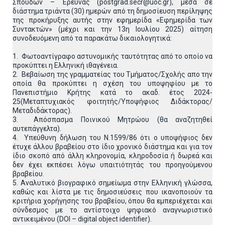
Σπουδών – Έρευνας (postgrad.secr@uoc.gr), μέσα σε
διάστημα τριάντα (30) ημερών από τη δημοσίευση περίληψης
της προκήρυξης αυτής στην εφημερίδα «Εφημερίδα των
Συντακτών» (μέχρι και την 13η Ιουλίου 2025) αίτηση
συνοδευόμενη από τα παρακάτω δικαιολογητικά:
1. Φωτοαντίγραφο αστυνομικής ταυτότητας από το οποίο να
προκύπτει η Ελληνική ιθαγένεια.
2. Βεβαίωση της γραμματείας του Τμήματος/Σχολής απο την
οποία θα προκύπτει η σχέση του υποψηφίου με το
Πανεπιστήμιο Κρήτης κατά το ακαδ. έτος 2024-
25(Μεταπτυχιακός φοιτητής/Υποψήφιος Διδάκτορας/
Μεταδιδάκτορας).
3. Απόσπασμα Ποινικού Μητρώου (θα αναζητηθεί
αυτεπάγγελτα).
4. Υπεύθυνη δήλωση του Ν.1599/86 ότι ο υποψήφιος δεν
έτυχε άλλου βραβείου στο ίδιο χρονικό διάστημα και για τον
ίδιο σκοπό από άλλη κληρονομία, κληροδοσία ή δωρεά και
δεν έχει εκπέσει λόγω υπαιτιότητάς του προηγούμενου
βραβείου.
5. Αναλυτικό βιογραφικό σημείωμα στην Ελληνική γλώσσα,
καθώς και λίστα με τις δημοσιεύσεις που ικανοποιούν τα
κριτήρια χορήγησης του βραβείου, όπου θα εμπεριέχεται και
σύνδεσμος με το αντίστοιχο ψηφιακό αναγνωριστικό
αντικειμένου (DOI – digital object identifier).