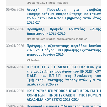
#Postgraduate Studies
#Studies
05/06/2026
Ανοιχτή Πρόσκληση για υποβολή
υποψηφιοτήτων εκπροσώπησης φοιτητών/
τριών στην ΟΜΕΑ του Τμήματος-ακαδ. έτος
2026-27
15/05/2026
Προκήρυξη Βραβεία Αριστείας «Ζωής
Δημητριάδη» 2025-2026
#Postgraduate Studies
#Scholarships
#Studies
30/04/2026
Πρόγραμμα εξεταστικής περιόδου Ιουνίου
2026 και Πρόγραμμα Εμβόλιμης Εξεταστικής
περιόδου Ιουνίου 2026
#Schedule
24/04/2026
Π Ρ Ο Κ Η Ρ Υ Ξ Η ΔΙΕΝΕΡΓΕΙΑΣ ΕΚΛΟΓΩΝ για
την ανάδειξη εκπροσώπων του ΠΡΟΣΩΠΙΚΟΥ
Ε.ΔΙ.Π. και Ε.Τ.Ε.Π. στη Συνέλευση του
Τμήματος Επιστήμης Υπολογιστών για το
ακαδ. έτος 2026-27
03/04/2026
ΙΚΥ-ΠΡΟΣΚΛΗΣΗ ΥΠΟΒΟΛΗΣ ΑΙΤΗΣΕΩΝ ΓΙΑ ΤΗ
ΧΟΡΗΓΗΣΗ ΠΡΟΠΤΥΧΙΑΚΩΝ ΥΠΟΤΡΟΦΙΩΝ
ΑΚΑΔΗΜΑΪΚΟΥ ΕΤΟΥΣ 2023-2024
16/03/2026
Προκήρυξη δεκαέξι (16) υποτροφιών για το