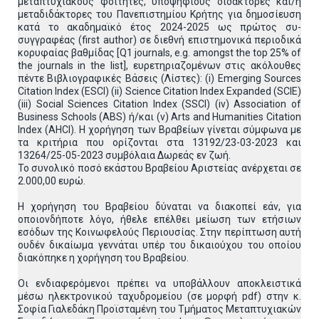
μεταπτυχιακούς φοιτητές, υποψήφιους διδάκτορες και/ή
μεταδιδάκτορες του Πανεπιστημίου Κρήτης για δημοσίευση
κατά το ακαδημαϊκό έτος 2024-2025 ως πρώτος συ-
συγγραφέας (first author) σε διεθνή επιστημονικά περιοδικά
κορυφαίας βαθμίδας [Q1 journals, e.g. amongst the top 25% of
the journals in the list], ευρετηριαζομένων στις ακόλουθες
πέντε Βιβλιογραφικές Βάσεις (Λίστες): (i) Emerging Sources
Citation Index (ESCI) (ii) Science Citation Index Expanded (SCIE)
(iii) Social Sciences Citation Index (SSCI) (iv) Association of
Business Schools (ABS) ή/και (v) Arts and Humanities Citation
Index (AHCI). Η χορήγηση των Βραβείων γίνεται σύμφωνα με
τα κριτήρια που ορίζονται στα 13192/23-03-2023 και
13264/25-05-2023 συμβόλαια Δωρεάς εν ζωή.
Το συνολικό ποσό εκάστου Βραβείου Αριστείας ανέρχεται σε
2.000,00 ευρώ.
Η χορήγηση του Βραβείου δύναται να διακοπεί εάν, για
οποιονδήποτε λόγο, ήθελε επέλθει μείωση των ετήσιων
εσόδων της Κοινωφελούς Περιουσίας. Στην περίπτωση αυτή
ουδέν δικαίωμα γεννάται υπέρ του δικαιούχου του οποίου
διακόπηκε η χορήγηση του Βραβείου.
Οι ενδιαφερόμενοι πρέπει να υποβάλλουν αποκλειστικά
μέσω ηλεκτρονικού ταχυδρομείου (σε μορφή pdf) στην κ.
Σοφία Γιαλεδάκη Προϊσταμένη του Τμήματος Μεταπτυχιακών