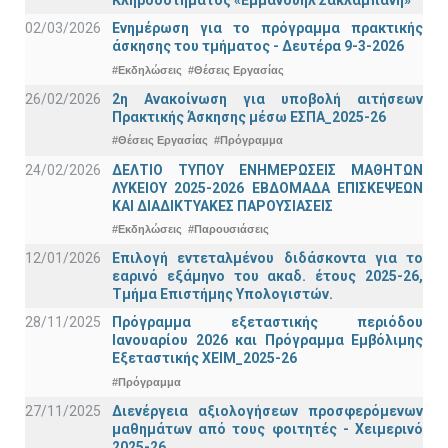
Κληροδοτήματος «Εμμανουήλ Σακλαμπάνη»
02/03/2026
Ενημέρωση για το πρόγραμμα πρακτικής
άσκησης του τμήματος - Δευτέρα 9-3-2026
#Εκδηλώσεις
#Θέσεις Εργασίας
26/02/2026
2η Ανακοίνωση για υποβολή αιτήσεων
Πρακτικής Άσκησης μέσω ΕΣΠΑ_2025-26
#Θέσεις Εργασίας
#Πρόγραμμα
24/02/2026
ΔΕΛΤΙΟ ΤΥΠΟΥ ΕΝΗΜΕΡΩΣΕΙΣ ΜΑΘΗΤΩΝ
ΛΥΚΕΙΟΥ 2025-2026 ΕΒΔΟΜΑΔΑ ΕΠΙΣΚΕΨΕΩΝ
ΚΑΙ ΔΙΑΔΙΚΤΥΑΚΕΣ ΠΑΡΟΥΣΙΑΣΕΙΣ
#Εκδηλώσεις
#Παρουσιάσεις
12/01/2026
Επιλογή εντεταλμένου διδάσκοντα για το
εαρινό εξάμηνο του ακαδ. έτους 2025-26,
Τμήμα Επιστήμης Υπολογιστών.
28/11/2025
Πρόγραμμα εξεταστικής περιόδου
Ιανουαρίου 2026 και Πρόγραμμα Εμβόλιμης
Εξεταστικής ΧΕΙΜ_2025-26
#Πρόγραμμα
27/11/2025
Διενέργεια αξιολογήσεων προσφερόμενων
μαθημάτων από τους φοιτητές - Χειμερινό
2025-26