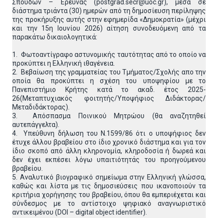
Σπουδών – Έρευνας (postgrad.secr@uoc.gr), μέσα σε
διάστημα τριάντα (30) ημερών από τη δημοσίευση περίληψης
της προκήρυξης αυτής στην εφημερίδα «Δημοκρατία» (μέχρι
και την 15η Ιουνίου 2026) αίτηση συνοδευόμενη από τα
παρακάτω δικαιολογητικά:
1. Φωτοαντίγραφο αστυνομικής ταυτότητας από το οποίο να
προκύπτει η Ελληνική ιθαγένεια.
2. Βεβαίωση της γραμματείας του Τμήματος/Σχολής απο την
οποία θα προκύπτει η σχέση του υποψηφίου με το
Πανεπιστήμιο Κρήτης κατά το ακαδ. έτος 2025-
26(Μεταπτυχιακός φοιτητής/Υποψήφιος Διδάκτορας/
Μεταδιδάκτορας).
3. Απόσπασμα Ποινικού Μητρώου (θα αναζητηθεί
αυτεπάγγελτα).
4. Υπεύθυνη δήλωση του Ν.1599/86 ότι ο υποψήφιος δεν
έτυχε άλλου βραβείου στο ίδιο χρονικό διάστημα και για τον
ίδιο σκοπό από άλλη κληρονομία, κληροδοσία ή δωρεά και
δεν έχει εκπέσει λόγω υπαιτιότητάς του προηγούμενου
βραβείου.
5. Αναλυτικό βιογραφικό σημείωμα στην Ελληνική γλώσσα,
καθώς και λίστα με τις δημοσιεύσεις που ικανοποιούν τα
κριτήρια χορήγησης του βραβείου, όπου θα εμπεριέχεται και
σύνδεσμος με το αντίστοιχο ψηφιακό αναγνωριστικό
αντικειμένου (DOI – digital object identifier).