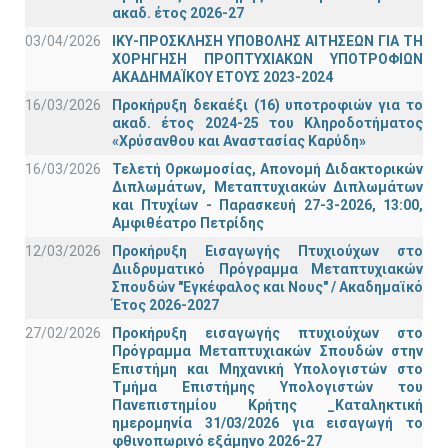
ακαδ. έτος 2026-27
03/04/2026
ΙΚΥ-ΠΡΟΣΚΛΗΣΗ ΥΠΟΒΟΛΗΣ ΑΙΤΗΣΕΩΝ ΓΙΑ ΤΗ
ΧΟΡΗΓΗΣΗ ΠΡΟΠΤΥΧΙΑΚΩΝ ΥΠΟΤΡΟΦΙΩΝ
ΑΚΑΔΗΜΑΪΚΟΥ ΕΤΟΥΣ 2023-2024
16/03/2026
Προκήρυξη δεκαέξι (16) υποτροφιών για το
ακαδ. έτος 2024-25 του Κληροδοτήματος
«Χρύσανθου και Αναστασίας Καρύδη»
16/03/2026
Τελετή Ορκωμοσίας, Απονομή Διδακτορικών
Διπλωμάτων, Μεταπτυχιακών Διπλωμάτων
και Πτυχίων - Παρασκευή 27-3-2026, 13:00,
Αμφιθέατρο Πετρίδης
12/03/2026
Προκήρυξη Εισαγωγής Πτυχιούχων στο
Διιδρυματικό Πρόγραμμα Μεταπτυχιακών
Σπουδών "Εγκέφαλος και Νους" / Ακαδημαϊκό
Έτος 2026-2027
27/02/2026
Προκήρυξη εισαγωγής πτυχιούχων στo
Πρόγραμμα Μεταπτυχιακών Σπουδών στην
Επιστήμη και Μηχανική Υπολογιστών στο
Τμήμα Eπιστήμης Υπολογιστών του
Πανεπιστημίου Κρήτης _Καταληκτική
ημερομηνία 31/03/2026 για εισαγωγή το
φθινοπωρινό εξάμηνο 2026-27