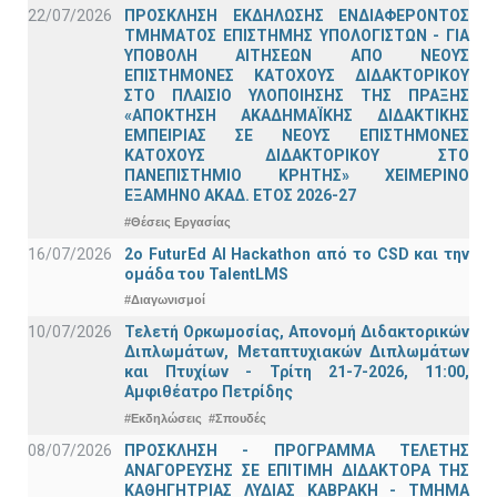
22/07/2026
ΠΡΟΣΚΛΗΣΗ ΕΚΔΗΛΩΣΗΣ ΕΝΔΙΑΦΕΡΟΝΤΟΣ
ΤΜΗΜΑΤΟΣ ΕΠΙΣΤΗΜΗΣ ΥΠΟΛΟΓΙΣΤΩΝ - ΓΙΑ
ΥΠΟΒΟΛΗ ΑΙΤΗΣΕΩΝ ΑΠΟ ΝΕΟΥΣ
ΕΠΙΣΤΗΜΟΝΕΣ ΚΑΤΟΧΟΥΣ ΔΙΔΑΚΤΟΡΙΚΟΥ
ΣΤΟ ΠΛΑΙΣΙΟ ΥΛΟΠΟΙΗΣΗΣ ΤΗΣ ΠΡΑΞΗΣ
«ΑΠΟΚΤΗΣΗ ΑΚΑΔΗΜΑΪΚΗΣ ΔΙΔΑΚΤΙΚΗΣ
ΕΜΠΕΙΡΙΑΣ ΣΕ ΝΕΟΥΣ ΕΠΙΣΤΗΜΟΝΕΣ
ΚΑΤΟΧΟΥΣ ΔΙΔΑΚΤΟΡΙΚΟΥ ΣΤΟ
ΠΑΝΕΠΙΣΤΗΜΙΟ ΚΡΗΤΗΣ» ΧΕΙΜΕΡΙΝΟ
ΕΞΑΜΗΝΟ ΑΚΑΔ. ΕΤΟΣ 2026-27
#Θέσεις Εργασίας
16/07/2026
2o FuturEd AI Hackathon από το CSD και την
ομάδα του TalentLMS
#Διαγωνισμοί
10/07/2026
Τελετή Ορκωμοσίας, Απονομή Διδακτορικών
Διπλωμάτων, Μεταπτυχιακών Διπλωμάτων
και Πτυχίων - Τρίτη 21-7-2026, 11:00,
Αμφιθέατρο Πετρίδης
#Εκδηλώσεις
#Σπουδές
08/07/2026
ΠΡΟΣΚΛΗΣΗ - ΠΡΟΓΡΑΜΜΑ ΤΕΛΕΤΗΣ
ΑΝΑΓΟΡΕΥΣΗΣ ΣΕ ΕΠΙΤΙΜΗ ΔΙΔΑΚΤΟΡΑ ΤΗΣ
ΚΑΘΗΓΗΤΡΙΑΣ ΛΥΔΙΑΣ ΚΑΒΡΑΚΗ - ΤΜΗΜΑ