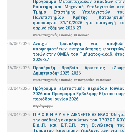
Πρόγραμμα Μεταπτυχιακών Σπουδών στην
Επιστήμη και Μηχανική Υπολογιστών στο
Τμήμα Eπιστήμης Υπολογιστών του
Πανεπιστημίου Κρήτης _Καταληκτική
ημερομηνία 31/10/2026 για εισαγωγή το
εαρινό εξάμηνο 2026-27
#Μεταπτυχιακές Σπουδές
#Σπουδές
05/06/2026
Ανοιχτή Πρόσκληση για υποβολή
υποψηφιοτήτων εκπροσώπησης φοιτητών/
τριών στην ΟΜΕΑ του Τμήματος-ακαδ. έτος
2026-27
15/05/2026
Προκήρυξη Βραβεία Αριστείας «Ζωής
Δημητριάδη» 2025-2026
#Μεταπτυχιακές Σπουδές
#Υποτροφίες
#Σπουδές
30/04/2026
Πρόγραμμα εξεταστικής περιόδου Ιουνίου
2026 και Πρόγραμμα Εμβόλιμης Εξεταστικής
περιόδου Ιουνίου 2026
#Πρόγραμμα
24/04/2026
Π Ρ Ο Κ Η Ρ Υ Ξ Η ΔΙΕΝΕΡΓΕΙΑΣ ΕΚΛΟΓΩΝ για
την ανάδειξη εκπροσώπων του ΠΡΟΣΩΠΙΚΟΥ
Ε.ΔΙ.Π. και Ε.Τ.Ε.Π. στη Συνέλευση του
Τμήματος Επιστήμης Υπολογιστών για το