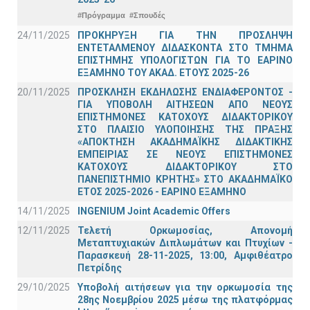
#Πρόγραμμα
#Σπουδές
24/11/2025
ΠΡΟΚΗΡΥΞΗ ΓΙΑ ΤΗΝ ΠΡΟΣΛΗΨΗ
ΕΝΤΕΤΑΛΜΕΝΟΥ ΔΙΔΑΣΚΟΝΤΑ ΣΤΟ ΤΜΗΜΑ
ΕΠΙΣΤΗΜΗΣ ΥΠΟΛΟΓΙΣΤΩΝ ΓΙΑ ΤΟ ΕΑΡΙΝΟ
ΕΞΑΜΗΝΟ ΤΟΥ ΑΚΑΔ. ΕΤΟΥΣ 2025-26
20/11/2025
ΠΡΟΣΚΛΗΣΗ ΕΚΔΗΛΩΣΗΣ ΕΝΔΙΑΦΕΡΟΝΤΟΣ -
ΓΙΑ ΥΠΟΒΟΛΗ ΑΙΤΗΣΕΩΝ ΑΠΟ ΝΕΟΥΣ
ΕΠΙΣΤΗΜΟΝΕΣ ΚΑΤΟΧΟΥΣ ΔΙΔΑΚΤΟΡΙΚΟΥ
ΣΤΟ ΠΛΑΙΣΙΟ ΥΛΟΠΟΙΗΣΗΣ ΤΗΣ ΠΡΑΞΗΣ
«ΑΠΟΚΤΗΣΗ ΑΚΑΔΗΜΑΪΚΗΣ ΔΙΔΑΚΤΙΚΗΣ
ΕΜΠΕΙΡΙΑΣ ΣΕ ΝΕΟΥΣ ΕΠΙΣΤΗΜΟΝΕΣ
ΚΑΤΟΧΟΥΣ ΔΙΔΑΚΤΟΡΙΚΟΥ ΣΤΟ
ΠΑΝΕΠΙΣΤΗΜΙΟ ΚΡΗΤΗΣ» ΣΤΟ ΑΚΑΔΗΜΑΪΚΟ
ΕΤΟΣ 2025-2026 - ΕΑΡΙΝΟ ΕΞΑΜΗΝΟ
14/11/2025
INGENIUM Joint Academic Offers
12/11/2025
Τελετή Ορκωμοσίας, Απονομή
Μεταπτυχιακών Διπλωμάτων και Πτυχίων -
Παρασκευή 28-11-2025, 13:00, Αμφιθέατρο
Πετρίδης
29/10/2025
Υποβολή αιτήσεων για την ορκωμοσία της
28ης Νοεμβρίου 2025 μέσω της πλατφόρμας