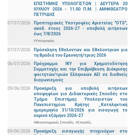
ΕΠΙΣΤΗΜΗΣ ΥΠΟΛΟΓΙΣΤΩΝ | ΔΕΥΤΕΡΑ 20
ΙΟΥΛΙΟΥ 2026 - 11.00 Π.Μ. | ΑΜΦΙΘΕΑΤΡΟ
ΠΕΤΡΙΔΗΣ
07/07/2026
Προπτυχιακές Υποτροφίες Αριστείας "OTS",
ακαδ. έτους 2026-27 - υποβολή αιτήσεων
έως 7/8/2026
#Υποτροφίες
07/07/2026
Πρόσκληση Εθελοντών και Εθελοντριών για
τη Βραδιά του Ερευνητή/τριας 2026
06/07/2026
Πρόγραμμα ΙΚΥ για Χρηματοδότηση
Συμμετοχής και την Επιβράβευση Διάκρισης
φοιτητών/τριών Ελληνικών ΑΕΙ σε διεθνείς
διαγωνισμούς
09/06/2026
Προκήρυξη για υποβολή αιτήσεων
υποψηφίων για Διδακτορικές Σπουδές στο
Τμήμα Eπιστήμης Υπολογιστών του
Πανεπιστημίου Κρήτης _Καταληκτική
ημερομηνία 31/10/2026 για εισαγωγή το
εαρινό εξάμηνο 2026-27
#Μεταπτυχιακές Σπουδές
#Σπουδές
09/06/2026
Προκήρυξη εισαγωγής πτυχιούχων στo