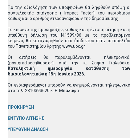
Για την αξιολόγηση των υποψηφίων θα ληφθούν υπόψη ο
συντελεστής απήχησης ( Impact Factor) του περιοδικού
καθώς και ο αριθμός ετεροαναφορών της δημοσίευσης.
Το κείμενο της προκήρυξης, καθώς και η έντυπη αίτηση και η
υπεύθυνη δήλωση του Ν.1599/86 με το προβλεπόμενο
κείμενο, θα καταχωρηθούν στο διαδίκτυο στην ιστοσελίδα
του Πανεπιστημίου Κρήτης www.uoc.gr.
Οι αιτήσεις θα παραλαμβάνονται ηλεκτρονικά
(postgrad.secr@uoc.gr) από την κ. Σοφία Γιαλεδάκη.
Καταληκτική ημερομηνία κατάθεσης των
δικαιολογητικών η 15η Ιουνίου 2026.
Οι ενδιαφερόμενοι μπορούν να ενημερώνονται τηλεφωνικά
στο τηλ. 2810393620 κ. Ε. Μπαλάφα.
ΠΡΟΚΗΡΥΞΗ
ΕΝΤΥΠΟ ΑΙΤΗΣΗΣ
ΥΠΕΥΘΥΝΗ ΔΗΛΩΣΗ