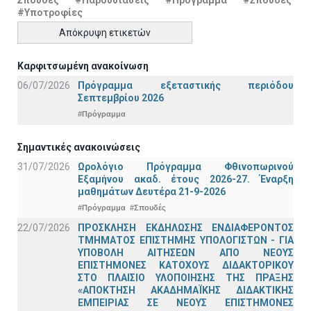
Σπουδές
#Παρουσιάσεις
#Πρόγραμμα
#Σπουδές
#Υποτροφίες
Απόκρυψη ετικετών
Καρφιτσωμένη ανακοίνωση
06/07/2026
Πρόγραμμα εξεταστικής περιόδου
Σεπτεμβρίου 2026
#Πρόγραμμα
Σημαντικές ανακοινώσεις
31/07/2026
Ωρολόγιο Πρόγραμμα Φθινοπωρινού
Εξαμήνου ακαδ. έτους 2026-27. Έναρξη
μαθημάτων Δευτέρα 21-9-2026
#Πρόγραμμα
#Σπουδές
22/07/2026
ΠΡΟΣΚΛΗΣΗ ΕΚΔΗΛΩΣΗΣ ΕΝΔΙΑΦΕΡΟΝΤΟΣ
ΤΜΗΜΑΤΟΣ ΕΠΙΣΤΗΜΗΣ ΥΠΟΛΟΓΙΣΤΩΝ - ΓΙΑ
ΥΠΟΒΟΛΗ ΑΙΤΗΣΕΩΝ ΑΠΟ ΝΕΟΥΣ
ΕΠΙΣΤΗΜΟΝΕΣ ΚΑΤΟΧΟΥΣ ΔΙΔΑΚΤΟΡΙΚΟΥ
ΣΤΟ ΠΛΑΙΣΙΟ ΥΛΟΠΟΙΗΣΗΣ ΤΗΣ ΠΡΑΞΗΣ
«ΑΠΟΚΤΗΣΗ ΑΚΑΔΗΜΑΪΚΗΣ ΔΙΔΑΚΤΙΚΗΣ
ΕΜΠΕΙΡΙΑΣ ΣΕ ΝΕΟΥΣ ΕΠΙΣΤΗΜΟΝΕΣ