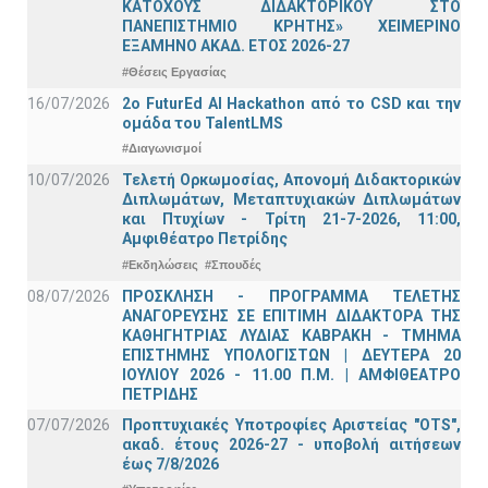
ΚΑΤΟΧΟΥΣ ΔΙΔΑΚΤΟΡΙΚΟΥ ΣΤΟ
ΠΑΝΕΠΙΣΤΗΜΙΟ ΚΡΗΤΗΣ» ΧΕΙΜΕΡΙΝΟ
ΕΞΑΜΗΝΟ ΑΚΑΔ. ΕΤΟΣ 2026-27
#Θέσεις Εργασίας
16/07/2026
2o FuturEd AI Hackathon από το CSD και την
ομάδα του TalentLMS
#Διαγωνισμοί
10/07/2026
Τελετή Ορκωμοσίας, Απονομή Διδακτορικών
Διπλωμάτων, Μεταπτυχιακών Διπλωμάτων
και Πτυχίων - Τρίτη 21-7-2026, 11:00,
Αμφιθέατρο Πετρίδης
#Εκδηλώσεις
#Σπουδές
08/07/2026
ΠΡΟΣΚΛΗΣΗ - ΠΡΟΓΡΑΜΜΑ ΤΕΛΕΤΗΣ
ΑΝΑΓΟΡΕΥΣΗΣ ΣΕ ΕΠΙΤΙΜΗ ΔΙΔΑΚΤΟΡΑ ΤΗΣ
ΚΑΘΗΓΗΤΡΙΑΣ ΛΥΔΙΑΣ ΚΑΒΡΑΚΗ - ΤΜΗΜΑ
ΕΠΙΣΤΗΜΗΣ ΥΠΟΛΟΓΙΣΤΩΝ | ΔΕΥΤΕΡΑ 20
ΙΟΥΛΙΟΥ 2026 - 11.00 Π.Μ. | ΑΜΦΙΘΕΑΤΡΟ
ΠΕΤΡΙΔΗΣ
07/07/2026
Προπτυχιακές Υποτροφίες Αριστείας "OTS",
ακαδ. έτους 2026-27 - υποβολή αιτήσεων
έως 7/8/2026