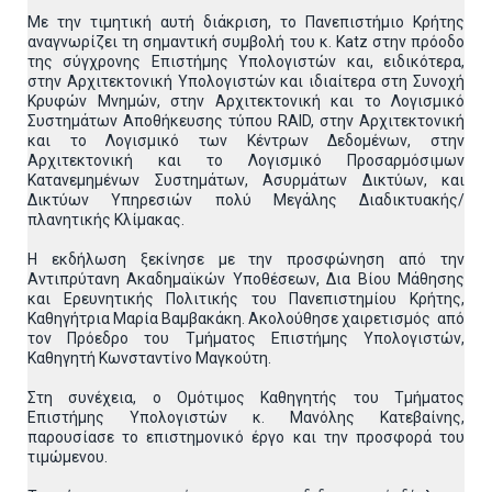
Με την τιμητική αυτή διάκριση, το Πανεπιστήμιο Κρήτης
αναγνωρίζει τη σημαντική συμβολή του κ. Katz στην πρόοδο
της σύγχρονης Επιστήμης Υπολογιστών και, ειδικότερα,
στην Αρχιτεκτονική Υπολογιστών και ιδιαίτερα στη Συνοχή
Κρυφών Μνημών, στην Αρχιτεκτονική και το Λογισμικό
Συστημάτων Αποθήκευσης τύπου RAID, στην Αρχιτεκτονική
και το Λογισμικό των Κέντρων Δεδομένων, στην
Αρχιτεκτονική και το Λογισμικό Προσαρμόσιμων
Κατανεμημένων Συστημάτων, Ασυρμάτων Δικτύων, και
Δικτύων Υπηρεσιών πολύ Μεγάλης Διαδικτυακής/
πλανητικής Κλίμακας.
Η εκδήλωση ξεκίνησε με την προσφώνηση από την
Αντιπρύτανη Ακαδημαϊκών Υποθέσεων, Δια Βίου Μάθησης
και Ερευνητικής Πολιτικής του Πανεπιστημίου Κρήτης,
Καθηγήτρια Μαρία Βαμβακάκη. Ακολούθησε χαιρετισμός από
τον Πρόεδρο του Τμήματος Επιστήμης Υπολογιστών,
Καθηγητή Κωνσταντίνο Μαγκούτη.
Στη συνέχεια, ο Ομότιμος Καθηγητής του Τμήματος
Επιστήμης Υπολογιστών κ. Μανόλης Κατεβαίνης,
παρουσίασε το επιστημονικό έργο και την προσφορά του
τιμώμενου.