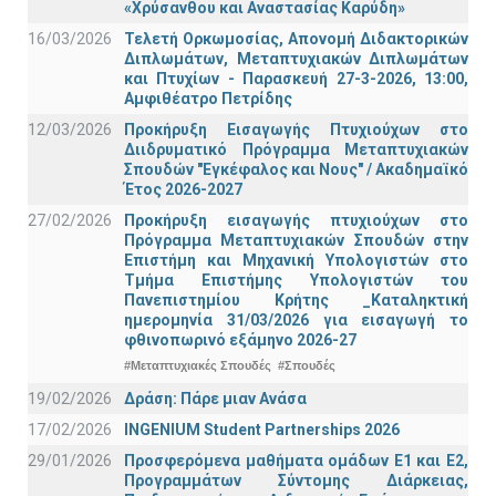
«Χρύσανθου και Αναστασίας Καρύδη»
16/03/2026
Τελετή Ορκωμοσίας, Απονομή Διδακτορικών
Διπλωμάτων, Μεταπτυχιακών Διπλωμάτων
και Πτυχίων - Παρασκευή 27-3-2026, 13:00,
Αμφιθέατρο Πετρίδης
12/03/2026
Προκήρυξη Εισαγωγής Πτυχιούχων στο
Διιδρυματικό Πρόγραμμα Μεταπτυχιακών
Σπουδών "Εγκέφαλος και Νους" / Ακαδημαϊκό
Έτος 2026-2027
27/02/2026
Προκήρυξη εισαγωγής πτυχιούχων στo
Πρόγραμμα Μεταπτυχιακών Σπουδών στην
Επιστήμη και Μηχανική Υπολογιστών στο
Τμήμα Eπιστήμης Υπολογιστών του
Πανεπιστημίου Κρήτης _Καταληκτική
ημερομηνία 31/03/2026 για εισαγωγή το
φθινοπωρινό εξάμηνο 2026-27
#Μεταπτυχιακές Σπουδές
#Σπουδές
19/02/2026
Δράση: Πάρε μιαν Ανάσα
17/02/2026
INGENIUM Student Partnerships 2026
29/01/2026
Προσφερόμενα μαθήματα ομάδων Ε1 και Ε2,
Προγραμμάτων Σύντομης Διάρκειας,