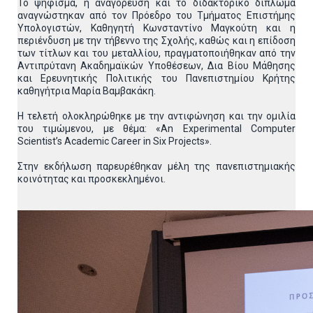
Το ψήφισμα, η αναγόρευση και το διδακτορικό δίπλωμα
αναγνώστηκαν από τον Πρόεδρο του Τμήματος Επιστήμης
Υπολογιστών, Καθηγητή Κωνσταντίνο Μαγκούτη και η
περιένδυση με την τήβεννο της Σχολής, καθώς και η επίδοση
των τίτλων και του μεταλλίου, πραγματοποιήθηκαν από την
Αντιπρύτανη Ακαδημαϊκών Υποθέσεων, Δια Βίου Μάθησης
και Ερευνητικής Πολιτικής του Πανεπιστημίου Κρήτης
καθηγήτρια Μαρία Βαμβακάκη.
Η τελετή ολοκληρώθηκε με την αντιφώνηση και την ομιλία
του τιμώμενου, με θέμα: «An Experimental Computer
Scientist’s Academic Career in Six Projects».
Στην εκδήλωση παρευρέθηκαν μέλη της πανεπιστημιακής
κοινότητας και προσκεκλημένοι.