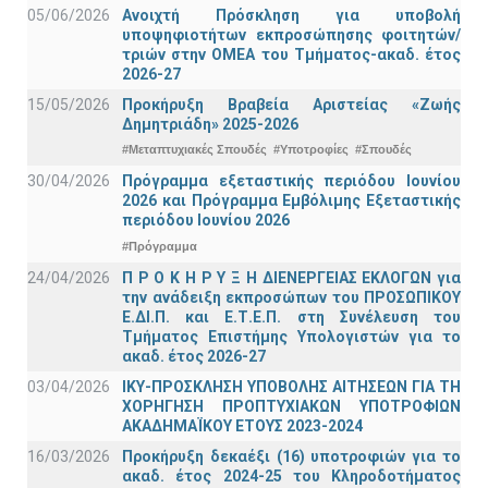
05/06/2026
Ανοιχτή Πρόσκληση για υποβολή
υποψηφιοτήτων εκπροσώπησης φοιτητών/
τριών στην ΟΜΕΑ του Τμήματος-ακαδ. έτος
2026-27
15/05/2026
Προκήρυξη Βραβεία Αριστείας «Ζωής
Δημητριάδη» 2025-2026
#Μεταπτυχιακές Σπουδές
#Υποτροφίες
#Σπουδές
30/04/2026
Πρόγραμμα εξεταστικής περιόδου Ιουνίου
2026 και Πρόγραμμα Εμβόλιμης Εξεταστικής
περιόδου Ιουνίου 2026
#Πρόγραμμα
24/04/2026
Π Ρ Ο Κ Η Ρ Υ Ξ Η ΔΙΕΝΕΡΓΕΙΑΣ ΕΚΛΟΓΩΝ για
την ανάδειξη εκπροσώπων του ΠΡΟΣΩΠΙΚΟΥ
Ε.ΔΙ.Π. και Ε.Τ.Ε.Π. στη Συνέλευση του
Τμήματος Επιστήμης Υπολογιστών για το
ακαδ. έτος 2026-27
03/04/2026
ΙΚΥ-ΠΡΟΣΚΛΗΣΗ ΥΠΟΒΟΛΗΣ ΑΙΤΗΣΕΩΝ ΓΙΑ ΤΗ
ΧΟΡΗΓΗΣΗ ΠΡΟΠΤΥΧΙΑΚΩΝ ΥΠΟΤΡΟΦΙΩΝ
ΑΚΑΔΗΜΑΪΚΟΥ ΕΤΟΥΣ 2023-2024
16/03/2026
Προκήρυξη δεκαέξι (16) υποτροφιών για το
ακαδ. έτος 2024-25 του Κληροδοτήματος