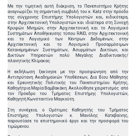
Με την τιμητική αυτή διάκριση, το Πανεπιστήμιο Κρήτης
αναγνωρίζει τη σημαντική συμβολή του κ. Katz στην πρόοδο
της σύγχρονης Επιστήμης Υπολογιστών και, ειδικότερα,
στην Αρχιτεκτονική Υπολογιστών και ιδιαίτερα στη Συνοχή
Κρυφών Μνημών, στην Αρχιτεκτονική και το Λογισμικό
Συστημάτων Αποθήκευσης τύπου RAID, στην Αρχιτεκτονική
και το Λογισμικό των Κέντρων Δεδομένων, στην
Αρχιτεκτονική και το Λογισμικό Προσαρμόσιμων
Κατανεμημένων Συστημάτων, Ασυρμάτων Δικτύων, και
Δικτύων Υπηρεσιών πολύ Μεγάλης Διαδικτυακής/
πλανητικής Κλίμακας.
Η εκδήλωση ξεκίνησε με την προσφώνηση από την
Αντιπρύτανη Ακαδημαϊκών Υποθέσεων, Δια Βίου Μάθησης
και Ερευνητικής Πολιτικής του Πανεπιστημίου Κρήτης,
Καθηγήτρια Μαρία Βαμβακάκη. Ακολούθησε χαιρετισμός από
τον Πρόεδρο του Τμήματος Επιστήμης Υπολογιστών,
Καθηγητή Κωνσταντίνο Μαγκούτη.
Στη συνέχεια, ο Ομότιμος Καθηγητής του Τμήματος
Επιστήμης Υπολογιστών κ. Μανόλης Κατεβαίνης,
παρουσίασε το επιστημονικό έργο και την προσφορά του
τιμώμενου.