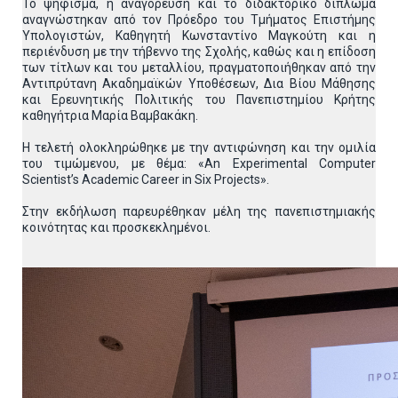
Το ψήφισμα, η αναγόρευση και το διδακτορικό δίπλωμα
αναγνώστηκαν από τον Πρόεδρο του Τμήματος Επιστήμης
Υπολογιστών, Καθηγητή Κωνσταντίνο Μαγκούτη και η
περιένδυση με την τήβεννο της Σχολής, καθώς και η επίδοση
των τίτλων και του μεταλλίου, πραγματοποιήθηκαν από την
Αντιπρύτανη Ακαδημαϊκών Υποθέσεων, Δια Βίου Μάθησης
και Ερευνητικής Πολιτικής του Πανεπιστημίου Κρήτης
καθηγήτρια Μαρία Βαμβακάκη.
Η τελετή ολοκληρώθηκε με την αντιφώνηση και την ομιλία
του τιμώμενου, με θέμα: «An Experimental Computer
Scientist’s Academic Career in Six Projects».
Στην εκδήλωση παρευρέθηκαν μέλη της πανεπιστημιακής
κοινότητας και προσκεκλημένοι.