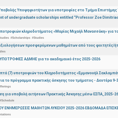
ποβολής Υποψηφιοτήτων για υποτροφίες στο Τμήμα Επιστήμης Υ
 of undergraduate scholarships entitled “Professor Zoe Dimitriad
ποτροφιών κληροδοτήματος «Μαρίας Μιχαήλ Μανασσάκη» για το 
tudies
#Scholarships
#Studies
αξιολογήσεων προσφερόμενων μαθημάτων από τους φοιτητές/ήτρ
dies
ΥΠΟΤΡΟΦΙΕΣ ΑΔΜΗΕ για το ακαδημαικό έτος 2025-2026
πτά (7) υποτροφιών του Κληροδοτήματος «Εμμανουήλ Σακλαμπά
ια το πρόγραμμα πρακτικής άσκησης του τμήματος - Δευτέρα 9-
fferings
ση για υποβολή αιτήσεων Πρακτικής Άσκησης μέσω ΕΣΠΑ_2025-2
#Schedule
ΟΥ ΕΝΗΜΕΡΩΣΕΙΣ ΜΑΘΗΤΩΝ ΛΥΚΕΙΟΥ 2025-2026 ΕΒΔΟΜΑΔΑ ΕΠΙΣΚΕ
ntations