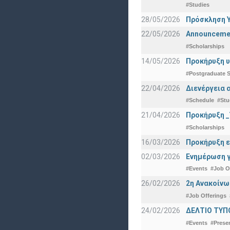
#Studies
28/05/2026
Πρόσκληση Υ
22/05/2026
Announcement
#Scholarships
14/05/2026
Προκήρυξη υ
#Postgraduate S
22/04/2026
Διενέργεια 
#Schedule
#Stu
21/04/2026
Προκήρυξη _
#Scholarships
16/03/2026
Προκήρυξη ε
02/03/2026
Ενημέρωση γ
#Events
#Job O
26/02/2026
2η Ανακοίνω
#Job Offerings
24/02/2026
ΔΕΛΤΙΟ ΤΥΠ
#Events
#Prese