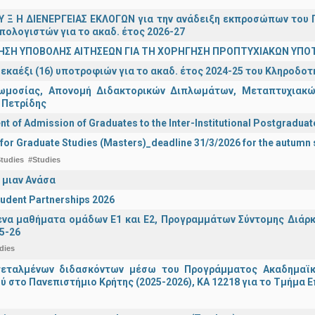
 Υ Ξ Η ΔΙΕΝΕΡΓΕΙΑΣ ΕΚΛΟΓΩΝ για την ανάδειξη εκπροσώπων του Π
πολογιστών για το ακαδ. έτος 2026-27
ΗΣΗ ΥΠΟΒΟΛΗΣ ΑΙΤΗΣΕΩΝ ΓΙΑ ΤΗ ΧΟΡΗΓΗΣΗ ΠΡΟΠΤΥΧΙΑΚΩΝ ΥΠΟ
εκαέξι (16) υποτροφιών για το ακαδ. έτος 2024-25 του Κληροδο
ωμοσίας, Απονομή Διδακτορικών Διπλωμάτων, Μεταπτυχιακών
 Πετρίδης
 of Admission of Graduates to the Inter-Institutional Postgradua
 for Graduate Studies (Masters)_deadline 31/3/2026 for the autum
tudies
#Studies
 μιαν Ανάσα
udent Partnerships 2026
α μαθήματα ομάδων Ε1 και Ε2, Προγραμμάτων Σύντομης Διάρκει
5-26
dies
τεταλμένων διδασκόντων μέσω του Προγράμματος Ακαδημαϊκή
ύ στο Πανεπιστήμιο Κρήτης (2025-2026), ΚΑ 12218 για το Τμήμα 