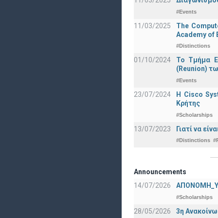
11/03/2025
Διαγωνισμός
#Events
11/03/2025
The Computer
Academy of E
#Distinctions
01/10/2024
Το Τμήμα Ε
(Reunion) τω
#Events
23/07/2024
Η Cisco Sy
Κρήτης
#Scholarships
13/07/2023
Γιατί να εί
#Distinctions
#
Announcements
14/07/2026
ΑΠΟΝΟΜΗ_Υ
#Scholarships
28/05/2026
3η Ανακοίνω