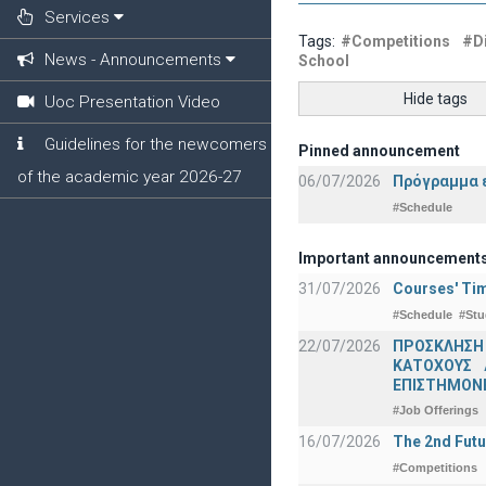
Services
Tags:
#Competitions
#Di
News - Announcements
School
Hide tags
Uoc Presentation Video
Guidelines for the newcomers
Pinned announcement
of the academic year 2026-27
06/07/2026
Πρόγραμμα ε
#Schedule
Important announcement
31/07/2026
Courses' Tim
#Schedule
#Stu
22/07/2026
ΠΡΟΣΚΛΗΣΗ
ΚΑΤΟΧΟΥΣ 
ΕΠΙΣΤΗΜΟΝΕ
#Job Offerings
16/07/2026
The 2nd Futu
#Competitions