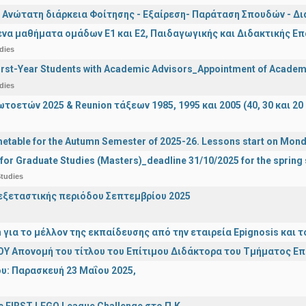
 Ανώτατη διάρκεια Φοίτησης - Εξαίρεση- Παράταση Σπουδών - Δ
α μαθήματα ομάδων Ε1 και Ε2, Παιδαγωγικής και Διδακτικής Επά
dies
irst-Year Students with Academic Advisors_Appointment of Academi
dies
οετών 2025 & Reunion τάξεων 1985, 1995 και 2005 (40, 30 και 20 
etable for the Autumn Semester of 2025-26. Lessons start on Mon
 for Graduate Studies (Masters)_deadline 31/10/2025 for the sprin
tudies
ξεταστικής περιόδου Σεπτεμβρίου 2025
n για το μέλλον της εκπαίδευσης από την εταιρεία Epignosis κα
Υ Απονομή του τίτλου του Επίτιμου Διδάκτορα του Τμήματος Ε
υ: Παρασκευή 23 Μαΐου 2025,