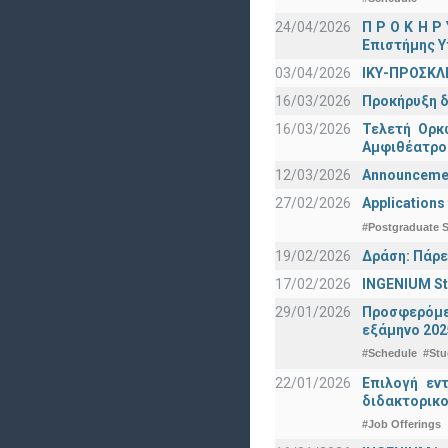
24/04/2026
Π Ρ Ο Κ Η Ρ
Επιστήμης Υ
03/04/2026
ΙΚΥ-ΠΡΟΣΚΛ
16/03/2026
Προκήρυξη δ
16/03/2026
Τελετή Ορκ
Αμφιθέατρο
12/03/2026
Announcement
27/02/2026
Applications
#Postgraduate S
19/02/2026
Δράση: Πάρε
17/02/2026
INGENIUM St
29/01/2026
Προσφερόμεν
εξάμηνο 202
#Schedule
#Stu
22/01/2026
Επιλογή εν
διδακτορικο
#Job Offerings