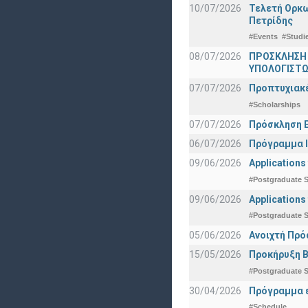
10/07/2026
Τελετή Ορκω
Πετρίδης
#Events
#Studi
08/07/2026
ΠΡΟΣΚΛΗΣΗ
ΥΠΟΛΟΓΙΣΤΩΝ
07/07/2026
Προπτυχιακέ
#Scholarships
07/07/2026
Πρόσκληση Ε
06/07/2026
Πρόγραμμα Ι
09/06/2026
Applications
#Postgraduate S
09/06/2026
Applications
#Postgraduate S
05/06/2026
Ανοιχτή Πρό
15/05/2026
Προκήρυξη Β
#Postgraduate S
30/04/2026
Πρόγραμμα ε
#Schedule