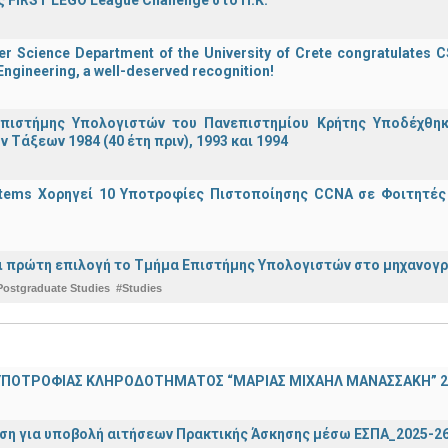
 FIRST LEGO League Challenge στο Π.Κ.
 Science Department of the University of Crete congratulates CS
ngineering, a well-deserved recognition!
πιστήμης Υπολογιστών του Πανεπιστημίου Κρήτης Υποδέχθη
ν Τάξεων 1984 (40 έτη πριν), 1993 και 1994
stems Χορηγεί 10 Υποτροφίες Πιστοποίησης CCNA σε Φοιτητέ
ναι πρώτη επιλογή το Τμήμα Επιστήμης Υπολογιστών στο μηχανογ
Postgraduate Studies
#Studies
ΠΟΤΡΟΦΙΑΣ ΚΛΗΡΟΔΟΤΗΜΑΤΟΣ “ΜΑΡΙΑΣ ΜΙΧΑΗΛ ΜΑΝΑΣΣΑΚΗ” 2
ση για υποβολή αιτήσεων Πρακτικής Άσκησης μέσω ΕΣΠΑ_2025-2