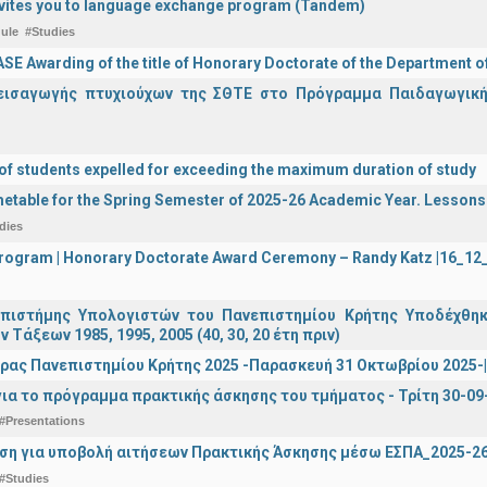
vites you to language exchange program (Tandem)
ule
#Studies
E Awarding of the title of Honorary Doctorate of the Department o
εισαγωγής πτυχιούχων της ΣΘΤΕ στο Πρόγραμμα Παιδαγωγικής
 of students expelled for exceeding the maximum duration of study
etable for the Spring Semester of 2025-26 Academic Year. Lessons
dies
 Program | Honorary Doctorate Award Ceremony – Randy Katz |16_1
πιστήμης Υπολογιστών του Πανεπιστημίου Κρήτης Υποδέχθη
ν Τάξεων 1985, 1995, 2005 (40, 30, 20 έτη πριν)
ρας Πανεπιστημίου Κρήτης 2025 -Παρασκευή 31 Οκτωβρίου 2025-| 
ια το πρόγραμμα πρακτικής άσκησης του τμήματος - Τρίτη 30-09
#Presentations
ση για υποβολή αιτήσεων Πρακτικής Άσκησης μέσω ΕΣΠΑ_2025-2
#Studies