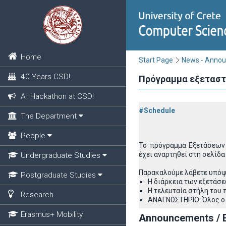
Home
Start Page
News - Anno
40 Years CSD!
Πρόγραμμα εξεταστι
AI Hackathon at CSD!
#Schedule
The Department
People
Το πρόγραμμα Εξετάσεων 
έχει
αναρτηθεί στη σελίδα
Undergraduate Studies
Παρακαλούμε λάβετε υπόψ
Postgraduate Studies
Η διάρκεια των εξετάσεω
Η τελευταία στήλη του
Research
ΑΝΑΓΝΩΣΤΗΡΙΟ: Όλος ο 
Erasmus+ Mobility
Announcements / E