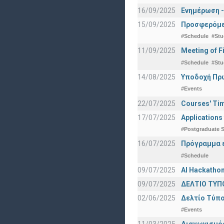
16/09/2025
Ενημέρωση -
15/09/2025
Προσφερόμεν
#Schedule
#Stu
11/09/2025
Meeting of F
#Schedule
#Stu
14/08/2025
Υποδοχή Πρωτ
#Events
22/07/2025
Courses' Tim
17/07/2025
Applications
#Postgraduate S
16/07/2025
Πρόγραμμα ε
#Schedule
09/07/2025
AI Hackatho
09/07/2025
ΔΕΛΤΙΟ ΤΥΠΟ
02/06/2025
Δελτίο Τύπο
#Events