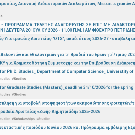
μοσίας, Απονομή Διδακτορικών Διπλωμάτων, Μεταπτυχιακών Διπ
es
 - ΠΡΟΓΡΑΜΜΑ ΤΕΛΕΤΗΣ ΑΝΑΓΟΡΕΥΣΗΣ ΣΕ ΕΠΙΤΙΜΗ ΔΙΔΑΚΤΟΡ
 | ΔΕΥΤΕΡΑ 20 ΙΟΥΛΙΟΥ 2026 - 11.00 Π.Μ. | ΑΜΦΙΘΕΑΤΡΟ ΠΕΤΡΙΔΗ
ς Υποτροφίες Αριστείας "OTS", ακαδ. έτους 2026-27 - υποβολή α
θελοντών και Εθελοντριών για τη Βραδιά του Ερευνητή/τριας 202
ΚΥ για Χρηματοδότηση Συμμετοχής και την Επιβράβευση Διάκριση
 for Ph.D. Studies_ Department of Computer Science_ Universtity of
tudies
#Studies
 for Graduate Studies (Masters)_deadline 31/10/2026 for the sprin
tudies
#Studies
σκληση για υποβολή υποψηφιοτήτων εκπροσώπησης φοιτητών/τρ
ραβεία Αριστείας «Ζωής Δημητριάδη» 2025-2026
tudies
#Scholarships
#Studies
ξεταστικής περιόδου Ιουνίου 2026 και Πρόγραμμα Εμβόλιμης Εξε