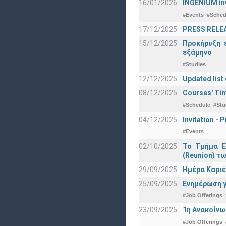
16/01/2026
INGENIUM in
#Events
#Sched
17/12/2025
PRESS RELEAS
15/12/2025
Προκήρυξη 
εξάμηνο
#Studies
12/12/2025
Updated list
08/12/2025
Courses' Tim
#Schedule
#Stu
04/12/2025
Invitation -
#Events
02/10/2025
Το Τμήμα Ε
(Reunion) τω
29/09/2025
Ημέρα Καριέ
25/09/2025
Ενημέρωση γ
#Job Offerings
23/09/2025
1η Ανακοίνω
#Job Offerings