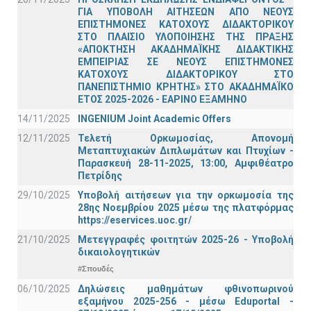
ΓΙΑ ΥΠΟΒΟΛΗ ΑΙΤΗΣΕΩΝ ΑΠΟ ΝΕΟΥΣ
ΕΠΙΣΤΗΜΟΝΕΣ ΚΑΤΟΧΟΥΣ ΔΙΔΑΚΤΟΡΙΚΟΥ
ΣΤΟ ΠΛΑΙΣΙΟ ΥΛΟΠΟΙΗΣΗΣ ΤΗΣ ΠΡΑΞΗΣ
«ΑΠΟΚΤΗΣΗ ΑΚΑΔΗΜΑΪΚΗΣ ΔΙΔΑΚΤΙΚΗΣ
ΕΜΠΕΙΡΙΑΣ ΣΕ ΝΕΟΥΣ ΕΠΙΣΤΗΜΟΝΕΣ
ΚΑΤΟΧΟΥΣ ΔΙΔΑΚΤΟΡΙΚΟΥ ΣΤΟ
ΠΑΝΕΠΙΣΤΗΜΙΟ ΚΡΗΤΗΣ» ΣΤΟ ΑΚΑΔΗΜΑΪΚΟ
ΕΤΟΣ 2025-2026 - ΕΑΡΙΝΟ ΕΞΑΜΗΝΟ
14/11/2025
INGENIUM Joint Academic Offers
12/11/2025
Τελετή Ορκωμοσίας, Απονομή
Μεταπτυχιακών Διπλωμάτων και Πτυχίων -
Παρασκευή 28-11-2025, 13:00, Αμφιθέατρο
Πετρίδης
29/10/2025
Υποβολή αιτήσεων για την ορκωμοσία της
28ης Νοεμβρίου 2025 μέσω της πλατφόρμας
https://eservices.uoc.gr/
21/10/2025
Μετεγγραφές φοιτητών 2025-26 - Υποβολή
δικαιολογητικών
#Σπουδές
06/10/2025
Δηλώσεις μαθημάτων φθινοπωρινού
εξαμήνου 2025-256 - μέσω Εduportal -