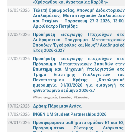
«Χρύσανθου και Αναστασίας Καρύδη»
16/03/2026
Τελετή Ορκωμοσίας, Απονομή Διδακτορικών
Διπλωμάτων, Μεταπτυχιακών Διπλωμάτων
και Πτυχίων - Παρασκευή 27-3-2026, 13:00,
Αμφιθέατρο Πετρίδης
12/03/2026
Προκήρυξη Εισαγωγής Πτυχιούχων στο
Διιδρυματικό Πρόγραμμα Μεταπτυχιακών
Σπουδών "Εγκέφαλος και Νους" / Ακαδημαϊκό
Έτος 2026-2027
27/02/2026
Προκήρυξη εισαγωγής πτυχιούχων στo
Πρόγραμμα Μεταπτυχιακών Σπουδών στην
Επιστήμη και Μηχανική Υπολογιστών στο
Τμήμα Eπιστήμης Υπολογιστών του
Πανεπιστημίου Κρήτης _Καταληκτική
ημερομηνία 31/03/2026 για εισαγωγή το
φθινοπωρινό εξάμηνο 2026-27
#Μεταπτυχιακές Σπουδές
#Σπουδές
19/02/2026
Δράση: Πάρε μιαν Ανάσα
17/02/2026
INGENIUM Student Partnerships 2026
29/01/2026
Προσφερόμενα μαθήματα ομάδων Ε1 και Ε2,
Προγραμμάτων Σύντομης Διάρκειας,