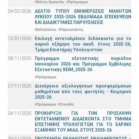
#Θέσεις Εργασίας
#Πρόγραμμα
24/02/2026
ΔΕΛΤΙΟ ΤΥΠΟΥ ΕΝΗΜΕΡΩΣΕΙΣ ΜΑΘΗΤΩΝ
ΛΥΚΕΙΟΥ 2025-2026 ΕΒΔΟΜΑΔΑ ΕΠΙΣΚΕΨΕΩΝ
ΚΑΙ ΔΙΑΔΙΚΤΥΑΚΕΣ ΠΑΡΟΥΣΙΑΣΕΙΣ
#Εκδηλώσεις
#Παρουσιάσεις
12/01/2026
Επιλογή εντεταλμένου διδάσκοντα για το
εαρινό εξάμηνο του ακαδ. έτους 2025-26,
Τμήμα Επιστήμης Υπολογιστών.
28/11/2025
Πρόγραμμα εξεταστικής περιόδου
Ιανουαρίου 2026 και Πρόγραμμα Εμβόλιμης
Εξεταστικής ΧΕΙΜ_2025-26
#Πρόγραμμα
27/11/2025
Διενέργεια αξιολογήσεων προσφερόμενων
μαθημάτων από τους φοιτητές - Χειμερινό
2025-26
#Πρόγραμμα
#Σπουδές
24/11/2025
ΠΡΟΚΗΡΥΞΗ ΓΙΑ ΤΗΝ ΠΡΟΣΛΗΨΗ
ΕΝΤΕΤΑΛΜΕΝΟΥ ΔΙΔΑΣΚΟΝΤΑ ΣΤΟ ΤΜΗΜΑ
ΕΠΙΣΤΗΜΗΣ ΥΠΟΛΟΓΙΣΤΩΝ ΓΙΑ ΤΟ ΕΑΡΙΝΟ
ΕΞΑΜΗΝΟ ΤΟΥ ΑΚΑΔ. ΕΤΟΥΣ 2025-26
20/11/2025
ΠΡΟΣΚΛΗΣΗ ΕΚΔΗΛΩΣΗΣ ΕΝΔΙΑΦΕΡΟΝΤΟΣ -