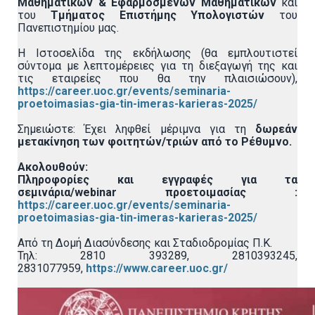
Μαθηματικών & Εφαρμοσμένων Μαθηματικών
και
του
Τμήματος Επιστήμης Υπολογιστών
του
Πανεπιστημίου μας.
Η Ιστοσελίδα της εκδήλωσης (θα εμπλουτιστεί
σύντομα με λεπτομέρειες για τη διεξαγωγή της και
τις εταιρείες που θα την πλαισιώσουν),
https://career.uoc.gr/events/seminaria-
proetoimasias-gia-tin-imeras-karieras-2025/
Σημειώστε: Έχει ληφθεί μέριμνα για τη
δωρεάν
μετακίνηση των φοιτητών/τριών από το Ρέθυμνο.
Ακολουθούν:
Πληροφορίες και εγγραφές για τα
σεμινάρια/
webinar
προετοιμασίας :
https://career.uoc.gr/events/seminaria-
proetoimasias-gia-tin-imeras-karieras-2025/
Από τη Δομή Διασύνδεσης και Σταδιοδρομίας Π.Κ.
Τηλ: 2810 393289, 2810393245,
2831077959,
https://www.career.uoc.gr/