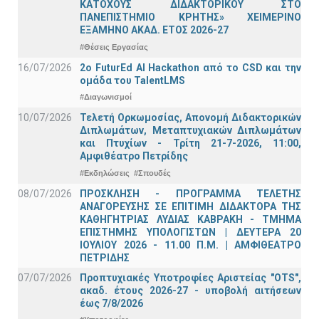
ΚΑΤΟΧΟΥΣ ΔΙΔΑΚΤΟΡΙΚΟΥ ΣΤΟ
ΠΑΝΕΠΙΣΤΗΜΙΟ ΚΡΗΤΗΣ» ΧΕΙΜΕΡΙΝΟ
ΕΞΑΜΗΝΟ ΑΚΑΔ. ΕΤΟΣ 2026-27
#Θέσεις Εργασίας
16/07/2026
2o FuturEd AI Hackathon από το CSD και την
ομάδα του TalentLMS
#Διαγωνισμοί
10/07/2026
Τελετή Ορκωμοσίας, Απονομή Διδακτορικών
Διπλωμάτων, Μεταπτυχιακών Διπλωμάτων
και Πτυχίων - Τρίτη 21-7-2026, 11:00,
Αμφιθέατρο Πετρίδης
#Εκδηλώσεις
#Σπουδές
08/07/2026
ΠΡΟΣΚΛΗΣΗ - ΠΡΟΓΡΑΜΜΑ ΤΕΛΕΤΗΣ
ΑΝΑΓΟΡΕΥΣΗΣ ΣΕ ΕΠΙΤΙΜΗ ΔΙΔΑΚΤΟΡΑ ΤΗΣ
ΚΑΘΗΓΗΤΡΙΑΣ ΛΥΔΙΑΣ ΚΑΒΡΑΚΗ - ΤΜΗΜΑ
ΕΠΙΣΤΗΜΗΣ ΥΠΟΛΟΓΙΣΤΩΝ | ΔΕΥΤΕΡΑ 20
ΙΟΥΛΙΟΥ 2026 - 11.00 Π.Μ. | ΑΜΦΙΘΕΑΤΡΟ
ΠΕΤΡΙΔΗΣ
07/07/2026
Προπτυχιακές Υποτροφίες Αριστείας "OTS",
ακαδ. έτους 2026-27 - υποβολή αιτήσεων
έως 7/8/2026