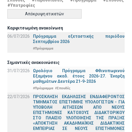
Σπουδές
#Παρουσιάσεις
#Πρόγραμμα
#Σπουδές
#Υποτροφίες
Απόκρυψη ετικετών
Καρφιτσωμένη ανακοίνωση
06/07/2026
Πρόγραμμα εξεταστικής περιόδου
Σεπτεμβρίου 2026
#Πρόγραμμα
Σημαντικές ανακοινώσεις
31/07/2026
Ωρολόγιο Πρόγραμμα Φθινοπωρινού
Εξαμήνου ακαδ. έτους 2026-27. Έναρξη
μαθημάτων Δευτέρα 21-9-2026
#Πρόγραμμα
#Σπουδές
22/07/2026
ΠΡΟΣΚΛΗΣΗ ΕΚΔΗΛΩΣΗΣ ΕΝΔΙΑΦΕΡΟΝΤΟΣ
ΤΜΗΜΑΤΟΣ ΕΠΙΣΤΗΜΗΣ ΥΠΟΛΟΓΙΣΤΩΝ - ΓΙΑ
ΥΠΟΒΟΛΗ ΑΙΤΗΣΕΩΝ ΑΠΟ ΝΕΟΥΣ
ΕΠΙΣΤΗΜΟΝΕΣ ΚΑΤΟΧΟΥΣ ΔΙΔΑΚΤΟΡΙΚΟΥ
ΣΤΟ ΠΛΑΙΣΙΟ ΥΛΟΠΟΙΗΣΗΣ ΤΗΣ ΠΡΑΞΗΣ
«ΑΠΟΚΤΗΣΗ ΑΚΑΔΗΜΑΪΚΗΣ ΔΙΔΑΚΤΙΚΗΣ
ΕΜΠΕΙΡΙΑΣ ΣΕ ΝΕΟΥΣ ΕΠΙΣΤΗΜΟΝΕΣ