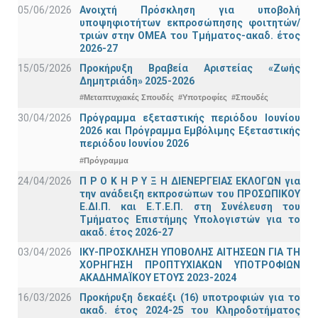
05/06/2026
Ανοιχτή Πρόσκληση για υποβολή
υποψηφιοτήτων εκπροσώπησης φοιτητών/
τριών στην ΟΜΕΑ του Τμήματος-ακαδ. έτος
2026-27
15/05/2026
Προκήρυξη Βραβεία Αριστείας «Ζωής
Δημητριάδη» 2025-2026
#Μεταπτυχιακές Σπουδές
#Υποτροφίες
#Σπουδές
30/04/2026
Πρόγραμμα εξεταστικής περιόδου Ιουνίου
2026 και Πρόγραμμα Εμβόλιμης Εξεταστικής
περιόδου Ιουνίου 2026
#Πρόγραμμα
24/04/2026
Π Ρ Ο Κ Η Ρ Υ Ξ Η ΔΙΕΝΕΡΓΕΙΑΣ ΕΚΛΟΓΩΝ για
την ανάδειξη εκπροσώπων του ΠΡΟΣΩΠΙΚΟΥ
Ε.ΔΙ.Π. και Ε.Τ.Ε.Π. στη Συνέλευση του
Τμήματος Επιστήμης Υπολογιστών για το
ακαδ. έτος 2026-27
03/04/2026
ΙΚΥ-ΠΡΟΣΚΛΗΣΗ ΥΠΟΒΟΛΗΣ ΑΙΤΗΣΕΩΝ ΓΙΑ ΤΗ
ΧΟΡΗΓΗΣΗ ΠΡΟΠΤΥΧΙΑΚΩΝ ΥΠΟΤΡΟΦΙΩΝ
ΑΚΑΔΗΜΑΪΚΟΥ ΕΤΟΥΣ 2023-2024
16/03/2026
Προκήρυξη δεκαέξι (16) υποτροφιών για το
ακαδ. έτος 2024-25 του Κληροδοτήματος