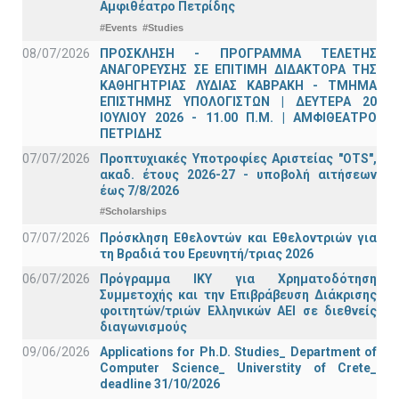
Αμφιθέατρο Πετρίδης
#Events
#Studies
08/07/2026
ΠΡΟΣΚΛΗΣΗ - ΠΡΟΓΡΑΜΜΑ ΤΕΛΕΤΗΣ
ΑΝΑΓΟΡΕΥΣΗΣ ΣΕ ΕΠΙΤΙΜΗ ΔΙΔΑΚΤΟΡΑ ΤΗΣ
ΚΑΘΗΓΗΤΡΙΑΣ ΛΥΔΙΑΣ ΚΑΒΡΑΚΗ - ΤΜΗΜΑ
ΕΠΙΣΤΗΜΗΣ ΥΠΟΛΟΓΙΣΤΩΝ | ΔΕΥΤΕΡΑ 20
ΙΟΥΛΙΟΥ 2026 - 11.00 Π.Μ. | ΑΜΦΙΘΕΑΤΡΟ
ΠΕΤΡΙΔΗΣ
07/07/2026
Προπτυχιακές Υποτροφίες Αριστείας "OTS",
ακαδ. έτους 2026-27 - υποβολή αιτήσεων
έως 7/8/2026
#Scholarships
07/07/2026
Πρόσκληση Εθελοντών και Εθελοντριών για
τη Βραδιά του Ερευνητή/τριας 2026
06/07/2026
Πρόγραμμα ΙΚΥ για Χρηματοδότηση
Συμμετοχής και την Επιβράβευση Διάκρισης
φοιτητών/τριών Ελληνικών ΑΕΙ σε διεθνείς
διαγωνισμούς
09/06/2026
Applications for Ph.D. Studies_ Department of
Computer Science_ Universtity of Crete_
deadline 31/10/2026