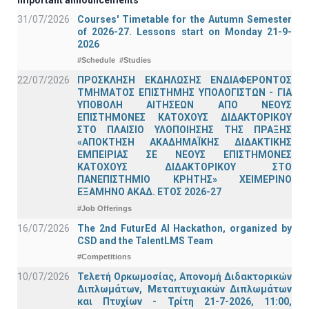
31/07/2026
Courses' Timetable for the Autumn Semester
of 2026-27. Lessons start on Monday 21-9-
2026
#Schedule
#Studies
22/07/2026
ΠΡΟΣΚΛΗΣΗ ΕΚΔΗΛΩΣΗΣ ΕΝΔΙΑΦΕΡΟΝΤΟΣ
ΤΜΗΜΑΤΟΣ ΕΠΙΣΤΗΜΗΣ ΥΠΟΛΟΓΙΣΤΩΝ - ΓΙΑ
ΥΠΟΒΟΛΗ ΑΙΤΗΣΕΩΝ ΑΠΟ ΝΕΟΥΣ
ΕΠΙΣΤΗΜΟΝΕΣ ΚΑΤΟΧΟΥΣ ΔΙΔΑΚΤΟΡΙΚΟΥ
ΣΤΟ ΠΛΑΙΣΙΟ ΥΛΟΠΟΙΗΣΗΣ ΤΗΣ ΠΡΑΞΗΣ
«ΑΠΟΚΤΗΣΗ ΑΚΑΔΗΜΑΪΚΗΣ ΔΙΔΑΚΤΙΚΗΣ
ΕΜΠΕΙΡΙΑΣ ΣΕ ΝΕΟΥΣ ΕΠΙΣΤΗΜΟΝΕΣ
ΚΑΤΟΧΟΥΣ ΔΙΔΑΚΤΟΡΙΚΟΥ ΣΤΟ
ΠΑΝΕΠΙΣΤΗΜΙΟ ΚΡΗΤΗΣ» ΧΕΙΜΕΡΙΝΟ
ΕΞΑΜΗΝΟ ΑΚΑΔ. ΕΤΟΣ 2026-27
#Job Offerings
16/07/2026
The 2nd FuturEd AI Hackathon, organized by
CSD and the TalentLMS Team
#Competitions
10/07/2026
Τελετή Ορκωμοσίας, Απονομή Διδακτορικών
Διπλωμάτων, Μεταπτυχιακών Διπλωμάτων
και Πτυχίων - Τρίτη 21-7-2026, 11:00,