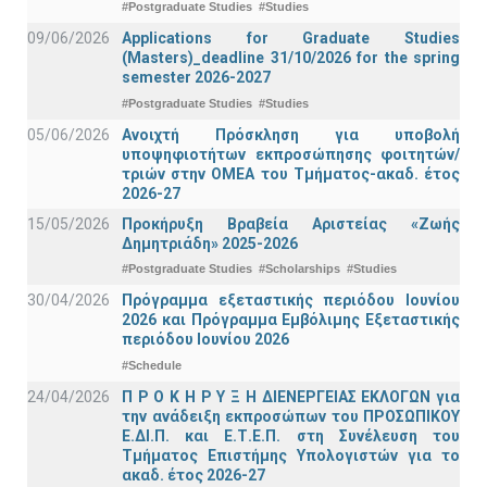
#Postgraduate Studies
#Studies
09/06/2026
Applications for Graduate Studies
(Masters)_deadline 31/10/2026 for the spring
semester 2026-2027
#Postgraduate Studies
#Studies
05/06/2026
Ανοιχτή Πρόσκληση για υποβολή
υποψηφιοτήτων εκπροσώπησης φοιτητών/
τριών στην ΟΜΕΑ του Τμήματος-ακαδ. έτος
2026-27
15/05/2026
Προκήρυξη Βραβεία Αριστείας «Ζωής
Δημητριάδη» 2025-2026
#Postgraduate Studies
#Scholarships
#Studies
30/04/2026
Πρόγραμμα εξεταστικής περιόδου Ιουνίου
2026 και Πρόγραμμα Εμβόλιμης Εξεταστικής
περιόδου Ιουνίου 2026
#Schedule
24/04/2026
Π Ρ Ο Κ Η Ρ Υ Ξ Η ΔΙΕΝΕΡΓΕΙΑΣ ΕΚΛΟΓΩΝ για
την ανάδειξη εκπροσώπων του ΠΡΟΣΩΠΙΚΟΥ
Ε.ΔΙ.Π. και Ε.Τ.Ε.Π. στη Συνέλευση του
Τμήματος Επιστήμης Υπολογιστών για το
ακαδ. έτος 2026-27