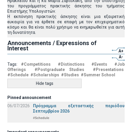
Ηρακλείου και η κα Μαρία Σαβιολάκη, από την υποστήριξη
του προγράμματος πρακτικής άσκησης του τμήματος
Επιστήμης Υπολογιστών.
Η εκπόνηση πρακτικής άσκησης είναι μια εξαιρετική
ευκαιρία για να έρθετε σε επαφή με τον επιχειρηματικό
κόσμο και θα είναι πολύ χρήσιμο να ενημερωθείτε για αυτή
τη δυνατότητα.
Announcements / Expressions of
Interest
A+
A-
Tags:
#Competitions
#Distinctions
#Events
#Job
Offerings
#Postgraduate Studies
#Presentations
#Schedule
#Scholarships
#Studies
#Summer School
Hide tags
Pinned announcement
06/07/2026
Πρόγραμμα εξεταστικής περιόδου
Σεπτεμβρίου 2026
#Schedule
Important announcements