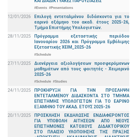
ΚΑΙ ΔΙΑΔΙΚΤΥΑΚΕΣ ΠΑΡΟΥΣΙΑΣΕΙΣ
#Events
#Presentations
12/01/2026
Επιλογή εντεταλμένου διδάσκοντα για το
εαρινό εξάμηνο του ακαδ. έτους 2025-26,
Τμήμα Επιστήμης Υπολογιστών.
28/11/2025
Πρόγραμμα εξεταστικής περιόδου
Ιανουαρίου 2026 και Πρόγραμμα Εμβόλιμης
Εξεταστικής ΧΕΙΜ_2025-26
#Schedule
27/11/2025
Διενέργεια αξιολογήσεων προσφερόμενων
μαθημάτων από τους φοιτητές - Χειμερινό
2025-26
#Schedule
#Studies
24/11/2025
ΠΡΟΚΗΡΥΞΗ ΓΙΑ ΤΗΝ ΠΡΟΣΛΗΨΗ
ΕΝΤΕΤΑΛΜΕΝΟΥ ΔΙΔΑΣΚΟΝΤΑ ΣΤΟ ΤΜΗΜΑ
ΕΠΙΣΤΗΜΗΣ ΥΠΟΛΟΓΙΣΤΩΝ ΓΙΑ ΤΟ ΕΑΡΙΝΟ
ΕΞΑΜΗΝΟ ΤΟΥ ΑΚΑΔ. ΕΤΟΥΣ 2025-26
20/11/2025
ΠΡΟΣΚΛΗΣΗ ΕΚΔΗΛΩΣΗΣ ΕΝΔΙΑΦΕΡΟΝΤΟΣ
ΓΙΑ ΥΠΟΒΟΛΗ ΑΙΤΗΣΕΩΝ ΑΠΟ ΝΕΟΥΣ
ΕΠΙΣΤΗΜΟΝΕΣ ΚΑΤΟΧΟΥΣ ΔΙΔΑΚΤΟΡΙΚΟΥ
ΣΤΟ ΠΛΑΙΣΙΟ ΥΛΟΠΟΙΗΣΗΣ ΤΗΣ ΠΡΑΞΗΣ