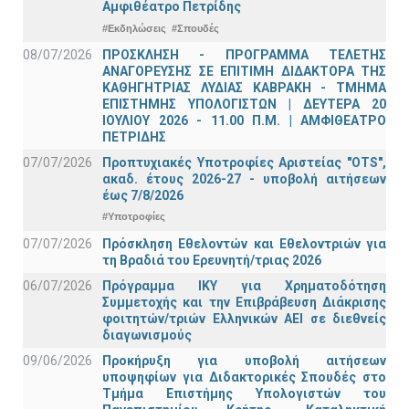
Αμφιθέατρο Πετρίδης
#Εκδηλώσεις
#Σπουδές
08/07/2026
ΠΡΟΣΚΛΗΣΗ - ΠΡΟΓΡΑΜΜΑ ΤΕΛΕΤΗΣ
ΑΝΑΓΟΡΕΥΣΗΣ ΣΕ ΕΠΙΤΙΜΗ ΔΙΔΑΚΤΟΡΑ ΤΗΣ
ΚΑΘΗΓΗΤΡΙΑΣ ΛΥΔΙΑΣ ΚΑΒΡΑΚΗ - ΤΜΗΜΑ
ΕΠΙΣΤΗΜΗΣ ΥΠΟΛΟΓΙΣΤΩΝ | ΔΕΥΤΕΡΑ 20
ΙΟΥΛΙΟΥ 2026 - 11.00 Π.Μ. | ΑΜΦΙΘΕΑΤΡΟ
ΠΕΤΡΙΔΗΣ
07/07/2026
Προπτυχιακές Υποτροφίες Αριστείας "OTS",
ακαδ. έτους 2026-27 - υποβολή αιτήσεων
έως 7/8/2026
#Υποτροφίες
07/07/2026
Πρόσκληση Εθελοντών και Εθελοντριών για
τη Βραδιά του Ερευνητή/τριας 2026
06/07/2026
Πρόγραμμα ΙΚΥ για Χρηματοδότηση
Συμμετοχής και την Επιβράβευση Διάκρισης
φοιτητών/τριών Ελληνικών ΑΕΙ σε διεθνείς
διαγωνισμούς
09/06/2026
Προκήρυξη για υποβολή αιτήσεων
υποψηφίων για Διδακτορικές Σπουδές στο
Τμήμα Eπιστήμης Υπολογιστών του