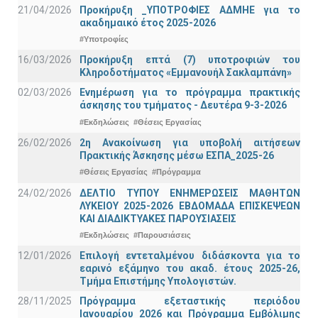
21/04/2026
Προκήρυξη _ΥΠΟΤΡΟΦΙΕΣ ΑΔΜΗΕ για το
ακαδημαικό έτος 2025-2026
#Υποτροφίες
16/03/2026
Προκήρυξη επτά (7) υποτροφιών του
Κληροδοτήματος «Εμμανουήλ Σακλαμπάνη»
02/03/2026
Ενημέρωση για το πρόγραμμα πρακτικής
άσκησης του τμήματος - Δευτέρα 9-3-2026
#Εκδηλώσεις
#Θέσεις Εργασίας
26/02/2026
2η Ανακοίνωση για υποβολή αιτήσεων
Πρακτικής Άσκησης μέσω ΕΣΠΑ_2025-26
#Θέσεις Εργασίας
#Πρόγραμμα
24/02/2026
ΔΕΛΤΙΟ ΤΥΠΟΥ ΕΝΗΜΕΡΩΣΕΙΣ ΜΑΘΗΤΩΝ
ΛΥΚΕΙΟΥ 2025-2026 ΕΒΔΟΜΑΔΑ ΕΠΙΣΚΕΨΕΩΝ
ΚΑΙ ΔΙΑΔΙΚΤΥΑΚΕΣ ΠΑΡΟΥΣΙΑΣΕΙΣ
#Εκδηλώσεις
#Παρουσιάσεις
12/01/2026
Επιλογή εντεταλμένου διδάσκοντα για το
εαρινό εξάμηνο του ακαδ. έτους 2025-26,
Τμήμα Επιστήμης Υπολογιστών.
28/11/2025
Πρόγραμμα εξεταστικής περιόδου
Ιανουαρίου 2026 και Πρόγραμμα Εμβόλιμης