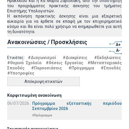
Ηρακλείου και η κα Μαρία Σαβιολάκη, από την υποστήριξη
του προγράμματος πρακτικής άσκησης του τμήματος
Επιστήμης Υπολογιστών.
Η εκπόνηση πρακτικής άσκησης είναι μια εξαιρετική
ευκαιρία για να έρθετε σε επαφή με τον επιχειρηματικό
κόσμο και θα είναι πολύ χρήσιμο να ενημερωθείτε για αυτή
τη δυνατότητα.
Ανακοινώσεις / Προσκλήσεις
A+
A-
Ετικέτες:
#Διαγωνισμοί
#Διακρίσεις
#Εκδηλώσεις
#Θερινά Σχολεία
#Θέσεις Εργασίας
#Μεταπτυχιακές
Σπουδές
#Παρουσιάσεις
#Πρόγραμμα
#Σπουδές
#Υποτροφίες
Απόκρυψη ετικετών
Καρφιτσωμένη ανακοίνωση
06/07/2026
Πρόγραμμα εξεταστικής περιόδου
Σεπτεμβρίου 2026
#Πρόγραμμα
Σημαντικές ανακοινώσεις