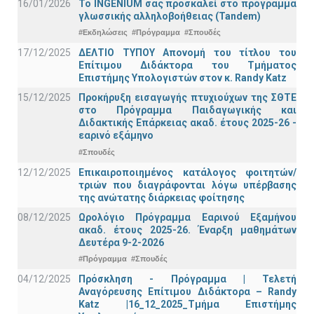
16/01/2026
Το INGENIUM σας προσκαλεί στο πρόγραμμα
γλωσσικής αλληλοβοήθειας (Tandem)
#Εκδηλώσεις
#Πρόγραμμα
#Σπουδές
17/12/2025
ΔΕΛΤΙΟ ΤΥΠΟΥ Απονομή του τίτλου του
Επίτιμου Διδάκτορα του Τμήματος
Επιστήμης Υπολογιστών στον κ. Randy Katz
15/12/2025
Προκήρυξη εισαγωγής πτυχιούχων της ΣΘΤΕ
στο Πρόγραμμα Παιδαγωγικής και
Διδακτικής Επάρκειας ακαδ. έτους 2025-26 -
εαρινό εξάμηνο
#Σπουδές
12/12/2025
Επικαιροποιημένος κατάλογος φοιτητών/
τριών που διαγράφονται λόγω υπέρβασης
της ανώτατης διάρκειας φοίτησης
08/12/2025
Ωρολόγιο Πρόγραμμα Εαρινού Εξαμήνου
ακαδ. έτους 2025-26. Έναρξη μαθημάτων
Δευτέρα 9-2-2026
#Πρόγραμμα
#Σπουδές
04/12/2025
Πρόσκληση - Πρόγραμμα | Τελετή
Αναγόρευσης Επίτιμου Διδάκτορα – Randy
Katz |16_12_2025_Τμήμα Επιστήμης