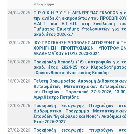
#Πρόγραμμα
24/04/2026
Π Ρ Ο Κ Η Ρ Υ Ξ Η ΔΙΕΝΕΡΓΕΙΑΣ ΕΚΛΟΓΩΝ για
την ανάδειξη εκπροσώπων του ΠΡΟΣΩΠΙΚΟΥ
Ε.ΔΙ.Π. και Ε.Τ.Ε.Π. στη Συνέλευση του
Τμήματος Επιστήμης Υπολογιστών για το
ακαδ. έτος 2026-27
03/04/2026
ΙΚΥ-ΠΡΟΣΚΛΗΣΗ ΥΠΟΒΟΛΗΣ ΑΙΤΗΣΕΩΝ ΓΙΑ ΤΗ
ΧΟΡΗΓΗΣΗ ΠΡΟΠΤΥΧΙΑΚΩΝ ΥΠΟΤΡΟΦΙΩΝ
ΑΚΑΔΗΜΑΪΚΟΥ ΕΤΟΥΣ 2023-2024
16/03/2026
Προκήρυξη δεκαέξι (16) υποτροφιών για το
ακαδ. έτος 2024-25 του Κληροδοτήματος
«Χρύσανθου και Αναστασίας Καρύδη»
16/03/2026
Τελετή Ορκωμοσίας, Απονομή Διδακτορικών
Διπλωμάτων, Μεταπτυχιακών Διπλωμάτων
και Πτυχίων - Παρασκευή 27-3-2026, 13:00,
Αμφιθέατρο Πετρίδης
12/03/2026
Προκήρυξη Εισαγωγής Πτυχιούχων στο
Διιδρυματικό Πρόγραμμα Μεταπτυχιακών
Σπουδών "Εγκέφαλος και Νους" / Ακαδημαϊκό
Έτος 2026-2027
27/02/2026
Προκήρυξη εισαγωγής πτυχιούχων στo