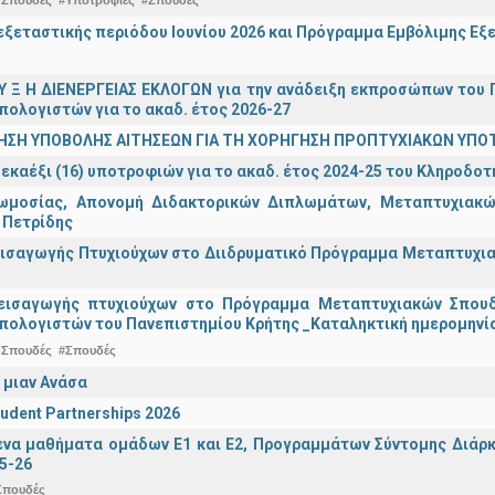
ξεταστικής περιόδου Ιουνίου 2026 και Πρόγραμμα Εμβόλιμης Εξε
 Υ Ξ Η ΔΙΕΝΕΡΓΕΙΑΣ ΕΚΛΟΓΩΝ για την ανάδειξη εκπροσώπων του Π
πολογιστών για το ακαδ. έτος 2026-27
ΗΣΗ ΥΠΟΒΟΛΗΣ ΑΙΤΗΣΕΩΝ ΓΙΑ ΤΗ ΧΟΡΗΓΗΣΗ ΠΡΟΠΤΥΧΙΑΚΩΝ ΥΠΟ
εκαέξι (16) υποτροφιών για το ακαδ. έτος 2024-25 του Κληροδο
ωμοσίας, Απονομή Διδακτορικών Διπλωμάτων, Μεταπτυχιακών
 Πετρίδης
ισαγωγής Πτυχιούχων στο Διιδρυματικό Πρόγραμμα Μεταπτυχιακ
εισαγωγής πτυχιούχων στo Πρόγραμμα Μεταπτυχιακών Σπουδ
πολογιστών του Πανεπιστημίου Κρήτης _Καταληκτική ημερομηνία
 Σπουδές
#Σπουδές
 μιαν Ανάσα
udent Partnerships 2026
α μαθήματα ομάδων Ε1 και Ε2, Προγραμμάτων Σύντομης Διάρκει
5-26
Σπουδές