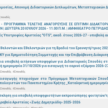
μοσίας, Απονομή Διδακτορικών Διπλωμάτων, Μεταπτυχιακών Διπ
Σπουδές
 - ΠΡΟΓΡΑΜΜΑ ΤΕΛΕΤΗΣ ΑΝΑΓΟΡΕΥΣΗΣ ΣΕ ΕΠΙΤΙΜΗ ΔΙΔΑΚΤΟΡ
 | ΔΕΥΤΕΡΑ 20 ΙΟΥΛΙΟΥ 2026 - 11.00 Π.Μ. | ΑΜΦΙΘΕΑΤΡΟ ΠΕΤΡΙΔΗ
ς Υποτροφίες Αριστείας "OTS", ακαδ. έτους 2026-27 - υποβολή α
θελοντών και Εθελοντριών για τη Βραδιά του Ερευνητή/τριας 202
ΚΥ για Χρηματοδότηση Συμμετοχής και την Επιβράβευση Διάκριση
για υποβολή αιτήσεων υποψηφίων για Διδακτορικές Σπουδές στ
ή ημερομηνία 31/10/2026 για εισαγωγή το εαρινό εξάμηνο 2026-2
 Σπουδές
#Σπουδές
εισαγωγής πτυχιούχων στo Πρόγραμμα Μεταπτυχιακών Σπουδ
πολογιστών του Πανεπιστημίου Κρήτης _Καταληκτική ημερομηνία 
 Σπουδές
#Σπουδές
σκληση για υποβολή υποψηφιοτήτων εκπροσώπησης φοιτητών/τρ
ραβεία Αριστείας «Ζωής Δημητριάδη» 2025-2026
 Σπουδές
#Υποτροφίες
#Σπουδές