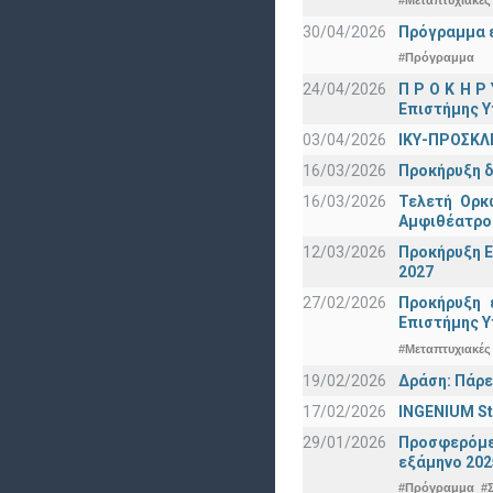
30/04/2026
Πρόγραμμα ε
#Πρόγραμμα
24/04/2026
Π Ρ Ο Κ Η Ρ
Επιστήμης Υ
03/04/2026
ΙΚΥ-ΠΡΟΣΚΛ
16/03/2026
Προκήρυξη δ
16/03/2026
Τελετή Ορκ
Αμφιθέατρο
12/03/2026
Προκήρυξη Ε
2027
27/02/2026
Προκήρυξη 
Eπιστήμης Υ
#Μεταπτυχιακές
19/02/2026
Δράση: Πάρε
17/02/2026
INGENIUM St
29/01/2026
Προσφερόμεν
εξάμηνο 202
#Πρόγραμμα
#