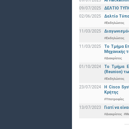
09/07/2025
ΔΕΛΤΙΟ ΤΥΠΟ
02/06/2025
Δελτίο Τύπο
#Εκδηλώσεις
11/03/2025
Διαγωνισμός
#Εκδηλώσεις
11/03/2025
Το Τμήμα Επ
Μηχανικής τ
#Διακρίσεις
01/10/2024
Το Τμήμα Ε
(Reunion) τω
#Εκδηλώσεις
23/07/2024
Η Cisco Sy
Κρήτης
#Υποτροφίες
13/07/2023
Γιατί να εί
#Διακρίσεις
#Μ