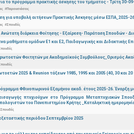
ια το πρόγραμμα πρακτικής άσκησης του τμήματος - Τρίτη 30-09
ας
#Παρουσιάσεις
ση για υποβολή αιτήσεων Πρακτικής Άσκησης μέσω ΕΣΠΑ_2025-2
ας
#Σπουδές
 Ανώτατη διάρκεια Φοίτησης - Εξαίρεση- Παράταση Σπουδών - Δ
α μαθήματα ομάδων Ε1 και Ε2, Παιδαγωγικής και Διδακτικής Επά
Σπουδές
Πρωτοετών Φοιτητών με Ακαδημαϊκούς Συμβούλους_Ορισμός Ακα
Σπουδές
οετών 2025 & Reunion τάξεων 1985, 1995 και 2005 (40, 30 και 20 
όγραμμα Φθινοπωρινού Εξαμήνου ακαδ. έτους 2025-26. Έναρξη 
εισαγωγής πτυχιούχων στo Πρόγραμμα Μεταπτυχιακών Σπουδ
πολογιστών του Πανεπιστημίου Κρήτης _Καταληκτική ημερομηνία 
 Σπουδές
ξεταστικής περιόδου Σεπτεμβρίου 2025
n για το μέλλον της εκπαίδευσης από την εταιρεία Epignosis κα