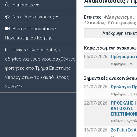
Ανακοινώσεις / Π
Υπηρεσίες
Νέα - Ανακοινώσεις
Ετικέτες:
#Διαγωνισμοί
#Σπουδές
#Υποτροφίες
Βίντεο Παρουσίασης
Απόκρυψη ετικε
Πανεπιστημίου Κρήτης
Καρφιτσωμένη ανακοίνω
Γενικές πληροφορίες /
06/07/2026
Πρόγραμμα ε
οδηγίες για τους νεοεισαχθέντες
#Πρόγραμμα
φοιτητές στο Τμήμα Επιστήμης
Υπολογιστών του ακαδ. έτους
Σημαντικές ανακοινώσει
2026-27
31/07/2026
Ωρολόγιο Πρ
#Πρόγραμμα
#
22/07/2026
ΠΡΟΣΚΛΗΣΗ
ΚΑΤΟΧΟΥΣ 
ΕΠΙΣΤΗΜΟΝΕ
#Θέσεις Εργασί
16/07/2026
2o FuturEd 