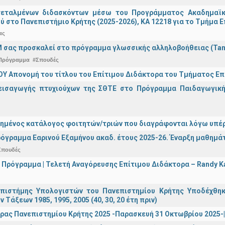
τεταλμένων διδασκόντων μέσω του Προγράμματος Ακαδημαϊκή
ύ στο Πανεπιστήμιο Κρήτης (2025-2026), ΚΑ 12218 για το Τμήμα 
ας
 σας προσκαλεί στο πρόγραμμα γλωσσικής αλληλοβοήθειας (Ta
Πρόγραμμα
#Σπουδές
Υ Απονομή του τίτλου του Επίτιμου Διδάκτορα του Τμήματος Επι
εισαγωγής πτυχιούχων της ΣΘΤΕ στο Πρόγραμμα Παιδαγωγικής
ημένος κατάλογος φοιτητών/τριών που διαγράφονται λόγω υπέρ
όγραμμα Εαρινού Εξαμήνου ακαδ. έτους 2025-26. Έναρξη μαθημά
Σπουδές
 Πρόγραμμα | Τελετή Αναγόρευσης Επίτιμου Διδάκτορα – Randy 
πιστήμης Υπολογιστών του Πανεπιστημίου Κρήτης Υποδέχθη
ν Τάξεων 1985, 1995, 2005 (40, 30, 20 έτη πριν)
ρας Πανεπιστημίου Κρήτης 2025 -Παρασκευή 31 Οκτωβρίου 2025-| 