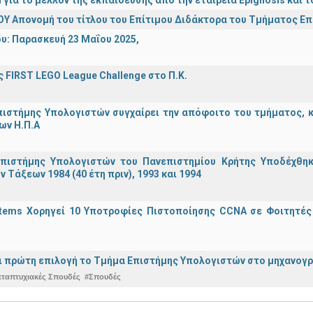
Υ Απονομή του τίτλου του Επίτιμου Διδάκτορα του Τμήματος Ε
υ: Παρασκευή 23 Μαΐου 2025,
 FIRST LEGO League Challenge στο Π.Κ.
ιστήμης Υπολογιστών συγχαίρει την απόφοιτο του τμήματος, κα
ων Η.Π.Α
πιστήμης Υπολογιστών του Πανεπιστημίου Κρήτης Υποδέχθη
ν Τάξεων 1984 (40 έτη πριν), 1993 και 1994
stems Χορηγεί 10 Υποτροφίες Πιστοποίησης CCNA σε Φοιτητέ
ναι πρώτη επιλογή το Τμήμα Επιστήμης Υπολογιστών στο μηχανογ
εταπτυχιακές Σπουδές
#Σπουδές