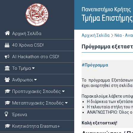
Αρχική Σελίδα
Αρχική Σελίδα
Νέα - Αν
40 Χρόνια CSD!
Πρόγραμμα εξεταστι
ΑΙ Hackathon στο CSD!
#Πρόγραμμα
Το Τμήμα
Άνθρωποι
Το πρόγραμμα Εξετάσεων
έχει
αναρτηθεί στη σελίδα
Προπτυχιακές Σπουδές
Παρακαλούμε λάβετε υπόψ
Η διάρκεια των εξετάσεω
Μεταπτυχιακές Σπουδές
Η τελευταία στήλη του
ΑΝΑΓΝΩΣΤΗΡΙΟ: Όλος ο 
Έρευνα
Καλή εξεταστική!
Κινητικότητα Erasmus+