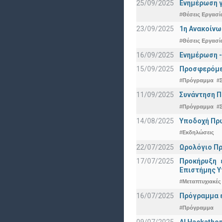
25/09/2025
Ενημέρωση γ
#Θέσεις Εργασί
23/09/2025
1η Ανακοίνω
#Θέσεις Εργασί
16/09/2025
Ενημέρωση -
15/09/2025
Προσφερόμεν
#Πρόγραμμα
#
11/09/2025
Συνάντηση 
#Πρόγραμμα
#
14/08/2025
Υποδοχή Πρωτ
#Εκδηλώσεις
22/07/2025
Ωρολόγιο Πρ
17/07/2025
Προκήρυξη 
Eπιστήμης Υ
#Μεταπτυχιακές
16/07/2025
Πρόγραμμα ε
#Πρόγραμμα
09/07/2025
AI Hackatho