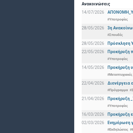
Ανακοινώσεις
14/07/2026
ΑΠΟΝΟΜΗ_Υ
#Υποτροφίες
28/05/2026
3η Ανακοίνω
#Σπουδές
28/05/2026
Πρόσκληση Υ
22/05/2026
Προκήρυξη π
#Υποτροφίες
14/05/2026
Προκήρυξη υ
#Μεταπτυχιακές
22/04/2026
Διενέργεια 
#Πρόγραμμα
#
21/04/2026
Προκήρυξη _
#Υποτροφίες
16/03/2026
Προκήρυξη ε
02/03/2026
Ενημέρωση γ
#Εκδηλώσεις
#