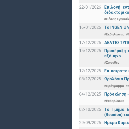
22/01/2026
Επιλογή εν
διδακτορικο
#Θέσεις Εργασί
16/01/2026
Το INGENIUM
#Εκδηλώσεις
#
17/12/2025
ΔΕΛΤΙΟ ΤΥΠΟ
15/12/2025
Προκήρυξη 
εξάμηνο
#Σπουδές
12/12/2025
Επικαιροποι
08/12/2025
Ωρολόγιο Πρ
#Πρόγραμμα
#
04/12/2025
Πρόσκληση -
#Εκδηλώσεις
02/10/2025
Το Τμήμα Ε
(Reunion) τω
29/09/2025
Ημέρα Καριέ