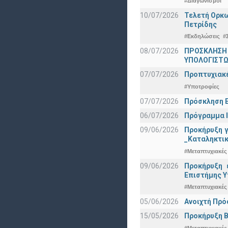
#Διαγωνισμοί
10/07/2026
Τελετή Ορκω
Πετρίδης
#Εκδηλώσεις
#
08/07/2026
ΠΡΟΣΚΛΗΣΗ
ΥΠΟΛΟΓΙΣΤΩΝ
07/07/2026
Προπτυχιακέ
#Υποτροφίες
07/07/2026
Πρόσκληση Ε
06/07/2026
Πρόγραμμα Ι
09/06/2026
Προκήρυξη 
_Καταληκτικ
#Μεταπτυχιακές
09/06/2026
Προκήρυξη 
Eπιστήμης Υ
#Μεταπτυχιακές
05/06/2026
Ανοιχτή Πρό
15/05/2026
Προκήρυξη Β
#Μεταπτυχιακές