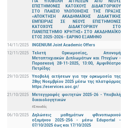
ΓΙΑ ΥΠΟΒΟΛΗ ΑΙΤΗΣΕΩΝ ΑΠΟ ΝΕΟΥΣ
ΕΠΙΣΤΗΜΟΝΕΣ ΚΑΤΟΧΟΥΣ ΔΙΔΑΚΤΟΡΙΚΟΥ
ΣΤΟ ΠΛΑΙΣΙΟ ΥΛΟΠΟΙΗΣΗΣ ΤΗΣ ΠΡΑΞΗΣ
«ΑΠΟΚΤΗΣΗ ΑΚΑΔΗΜΑΪΚΗΣ ΔΙΔΑΚΤΙΚΗΣ
ΕΜΠΕΙΡΙΑΣ ΣΕ ΝΕΟΥΣ ΕΠΙΣΤΗΜΟΝΕΣ
ΚΑΤΟΧΟΥΣ ΔΙΔΑΚΤΟΡΙΚΟΥ ΣΤΟ
ΠΑΝΕΠΙΣΤΗΜΙΟ ΚΡΗΤΗΣ» ΣΤΟ ΑΚΑΔΗΜΑΪΚΟ
ΕΤΟΣ 2025-2026 - ΕΑΡΙΝΟ ΕΞΑΜΗΝΟ
14/11/2025
INGENIUM Joint Academic Offers
12/11/2025
Τελετή Ορκωμοσίας, Απονομή
Μεταπτυχιακών Διπλωμάτων και Πτυχίων -
Παρασκευή 28-11-2025, 13:00, Αμφιθέατρο
Πετρίδης
29/10/2025
Υποβολή αιτήσεων για την ορκωμοσία της
28ης Νοεμβρίου 2025 μέσω της πλατφόρμας
https://eservices.uoc.gr/
21/10/2025
Μετεγγραφές φοιτητών 2025-26 - Υποβολή
δικαιολογητικών
#Σπουδές
06/10/2025
Δηλώσεις μαθημάτων φθινοπωρινού
εξαμήνου 2025-256 - μέσω Εduportal -
07/10/2025 έως και 17/10/2025