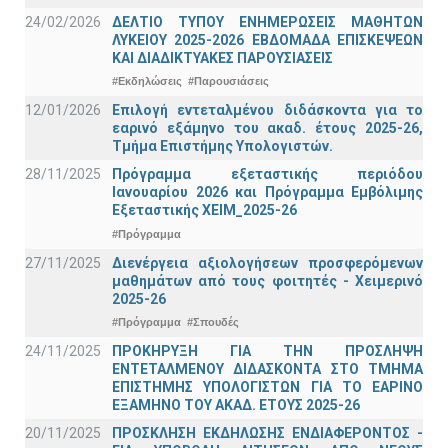
24/02/2026
ΔΕΛΤΙΟ ΤΥΠΟΥ ΕΝΗΜΕΡΩΣΕΙΣ ΜΑΘΗΤΩΝ
ΛΥΚΕΙΟΥ 2025-2026 ΕΒΔΟΜΑΔΑ ΕΠΙΣΚΕΨΕΩΝ
ΚΑΙ ΔΙΑΔΙΚΤΥΑΚΕΣ ΠΑΡΟΥΣΙΑΣΕΙΣ
#Εκδηλώσεις
#Παρουσιάσεις
12/01/2026
Επιλογή εντεταλμένου διδάσκοντα για το
εαρινό εξάμηνο του ακαδ. έτους 2025-26,
Τμήμα Επιστήμης Υπολογιστών.
28/11/2025
Πρόγραμμα εξεταστικής περιόδου
Ιανουαρίου 2026 και Πρόγραμμα Εμβόλιμης
Εξεταστικής ΧΕΙΜ_2025-26
#Πρόγραμμα
27/11/2025
Διενέργεια αξιολογήσεων προσφερόμενων
μαθημάτων από τους φοιτητές - Χειμερινό
2025-26
#Πρόγραμμα
#Σπουδές
24/11/2025
ΠΡΟΚΗΡΥΞΗ ΓΙΑ ΤΗΝ ΠΡΟΣΛΗΨΗ
ΕΝΤΕΤΑΛΜΕΝΟΥ ΔΙΔΑΣΚΟΝΤΑ ΣΤΟ ΤΜΗΜΑ
ΕΠΙΣΤΗΜΗΣ ΥΠΟΛΟΓΙΣΤΩΝ ΓΙΑ ΤΟ ΕΑΡΙΝΟ
ΕΞΑΜΗΝΟ ΤΟΥ ΑΚΑΔ. ΕΤΟΥΣ 2025-26
20/11/2025
ΠΡΟΣΚΛΗΣΗ ΕΚΔΗΛΩΣΗΣ ΕΝΔΙΑΦΕΡΟΝΤΟΣ -