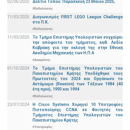
02/06/2025
Δελτίο Τύπου: Παρασκευή 23 Μαΐου 2025,
#Εκδηλώσεις
11/03/2025
Διαγωνισμός FIRST LEGO League Challenge
στο Π.Κ.
#Εκδηλώσεις
11/03/2025
Το Τμήμα Επιστήμης Υπολογιστών συγχαίρει
την απόφοιτο του τμήματος, καθ. Λυδία
Καβράκη για την εκλογή της στην Εθνική
Ακαδημία Μηχανικής των Η.Π.Α
#Διακρίσεις
01/10/2024
Το Τμήμα Επιστήμης Υπολογιστών του
Πανεπιστημίου Κρήτης Υποδέχθηκε τους
Πρωτοετείς του 2024 και Οργάνωσε το
Αντάμωμα (Reunion) των Τάξεων 1984 (40
έτη πριν), 1993 και 1994
#Εκδηλώσεις
23/07/2024
Η Cisco Systems Χορηγεί 10 Υποτροφίες
Πιστοποίησης CCNA σε Φοιτητές του
Τμήματος Επιστήμης Υπολογιστών του
Πανεπιστημίου Κρήτης
#Υποτροφίες