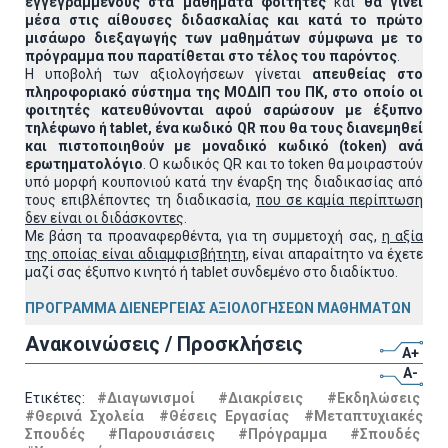
εγγεγραμμένους στα μαθήματα φοιτητές
και
θα γίνει
μέσα στις αίθουσες διδασκαλίας και κατά το πρώτο
μισάωρο διεξαγωγής των μαθημάτων σύμφωνα με το
πρόγραμμα που παρατίθεται στο τέλος του παρόντος
.
Η υποβολή των αξιολογήσεων γίνεται
απευθείας στο
πληροφοριακό σύστημα της ΜΟΔΙΠ του ΠΚ, στο οποίο οι
φοιτητές κατευθύνονται αφού σαρώσουν με έξυπνο
τηλέφωνο ή
tablet
, ένα κωδικό
QR
που θα τους διανεμηθεί
και πιστοποιηθούν με μοναδικό κωδικό (
token
) ανά
ερωτηματολόγιο
. Ο κωδικός QR και το token θα μοιραστούν
υπό μορφή κουπονιού κατά την έναρξη της διαδικασίας από
τους επιβλέποντες τη διαδικασία,
που σε καμία περίπτωση
δεν είναι οι διδάσκοντες
.
Με βάση τα προαναφερθέντα, για τη συμμετοχή σας,
η αξία
της οποίας είναι αδιαμφισβήτητη
, είναι απαραίτητο να έχετε
μαζί σας έξυπνο κινητό ή tablet συνδεμένο στο διαδίκτυο.
ΠΡΟΓΡΑΜΜΑ ΔΙΕΝΕΡΓΕΙΑΣ ΑΞΙΟΛΟΓΗΣΕΩΝ ΜΑΘΗΜΑΤΩΝ
Ανακοινώσεις / Προσκλήσεις
A+
A-
Ετικέτες:
#Διαγωνισμοί
#Διακρίσεις
#Εκδηλώσεις
#Θερινά Σχολεία
#Θέσεις Εργασίας
#Μεταπτυχιακές
Σπουδές
#Παρουσιάσεις
#Πρόγραμμα
#Σπουδές