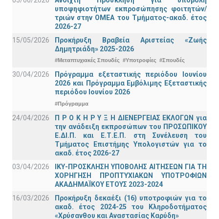
υποψηφιοτήτων εκπροσώπησης φοιτητών/
τριών στην ΟΜΕΑ του Τμήματος-ακαδ. έτος
2026-27
15/05/2026
Προκήρυξη Βραβεία Αριστείας «Ζωής
Δημητριάδη» 2025-2026
#Μεταπτυχιακές Σπουδές
#Υποτροφίες
#Σπουδές
30/04/2026
Πρόγραμμα εξεταστικής περιόδου Ιουνίου
2026 και Πρόγραμμα Εμβόλιμης Εξεταστικής
περιόδου Ιουνίου 2026
#Πρόγραμμα
24/04/2026
Π Ρ Ο Κ Η Ρ Υ Ξ Η ΔΙΕΝΕΡΓΕΙΑΣ ΕΚΛΟΓΩΝ για
την ανάδειξη εκπροσώπων του ΠΡΟΣΩΠΙΚΟΥ
Ε.ΔΙ.Π. και Ε.Τ.Ε.Π. στη Συνέλευση του
Τμήματος Επιστήμης Υπολογιστών για το
ακαδ. έτος 2026-27
03/04/2026
ΙΚΥ-ΠΡΟΣΚΛΗΣΗ ΥΠΟΒΟΛΗΣ ΑΙΤΗΣΕΩΝ ΓΙΑ ΤΗ
ΧΟΡΗΓΗΣΗ ΠΡΟΠΤΥΧΙΑΚΩΝ ΥΠΟΤΡΟΦΙΩΝ
ΑΚΑΔΗΜΑΪΚΟΥ ΕΤΟΥΣ 2023-2024
16/03/2026
Προκήρυξη δεκαέξι (16) υποτροφιών για το
ακαδ. έτος 2024-25 του Κληροδοτήματος
«Χρύσανθου και Αναστασίας Καρύδη»