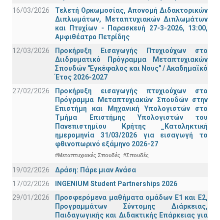
16/03/2026
Τελετή Ορκωμοσίας, Απονομή Διδακτορικών
Διπλωμάτων, Μεταπτυχιακών Διπλωμάτων
και Πτυχίων - Παρασκευή 27-3-2026, 13:00,
Αμφιθέατρο Πετρίδης
12/03/2026
Προκήρυξη Εισαγωγής Πτυχιούχων στο
Διιδρυματικό Πρόγραμμα Μεταπτυχιακών
Σπουδών "Εγκέφαλος και Νους" / Ακαδημαϊκό
Έτος 2026-2027
27/02/2026
Προκήρυξη εισαγωγής πτυχιούχων στo
Πρόγραμμα Μεταπτυχιακών Σπουδών στην
Επιστήμη και Μηχανική Υπολογιστών στο
Τμήμα Eπιστήμης Υπολογιστών του
Πανεπιστημίου Κρήτης _Καταληκτική
ημερομηνία 31/03/2026 για εισαγωγή το
φθινοπωρινό εξάμηνο 2026-27
#Μεταπτυχιακές Σπουδές
#Σπουδές
19/02/2026
Δράση: Πάρε μιαν Ανάσα
17/02/2026
INGENIUM Student Partnerships 2026
29/01/2026
Προσφερόμενα μαθήματα ομάδων Ε1 και Ε2,
Προγραμμάτων Σύντομης Διάρκειας,
Παιδαγωγικής και Διδακτικής Επάρκειας για