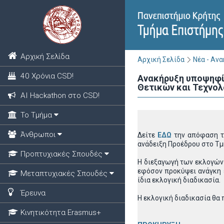
Αρχική Σελίδα
Αρχική Σελίδα
Νέα - Αν
40 Χρόνια CSD!
Ανακήρυξη υποψηφίο
Θετικών και Τεχνολ
ΑΙ Hackathon στο CSD!
Το Τμήμα
Άνθρωποι
Δείτε
ΕΔΩ
την απόφαση τη
ανάδειξη Προέδρου στο Τμ
Προπτυχιακές Σπουδές
Η διεξαγωγή των εκλογών 
εφόσον προκύψει ανάγκη ε
Μεταπτυχιακές Σπουδές
ίδια εκλογική διαδικασία.
Έρευνα
Η εκλογική διαδικασία θα
Κινητικότητα Erasmus+