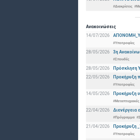
#Διακρίσεις
#Μ
Ανακοινώσεις
14/07/2026
ΑΠΟΝΟΜΗ_Υ
#Υποτροφίες
28/05/2026
3η Ανακοίνω
#Σπουδές
28/05/2026
Πρόσκληση Υ
22/05/2026
Προκήρυξη π
#Υποτροφίες
14/05/2026
Προκήρυξη υ
#Μεταπτυχιακές
22/04/2026
Διενέργεια 
#Πρόγραμμα
#
21/04/2026
Προκήρυξη _
#Υποτροφίες