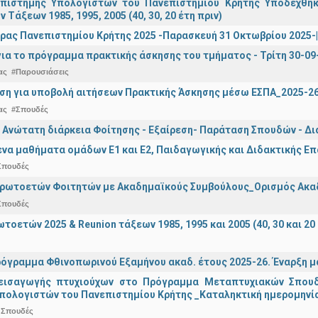
πιστήμης Υπολογιστών του Πανεπιστημίου Κρήτης Υποδέχθη
ν Τάξεων 1985, 1995, 2005 (40, 30, 20 έτη πριν)
ρας Πανεπιστημίου Κρήτης 2025 -Παρασκευή 31 Οκτωβρίου 2025-| 
ια το πρόγραμμα πρακτικής άσκησης του τμήματος - Τρίτη 30-09
ας
#Παρουσιάσεις
ση για υποβολή αιτήσεων Πρακτικής Άσκησης μέσω ΕΣΠΑ_2025-2
ας
#Σπουδές
 Ανώτατη διάρκεια Φοίτησης - Εξαίρεση- Παράταση Σπουδών - Δ
α μαθήματα ομάδων Ε1 και Ε2, Παιδαγωγικής και Διδακτικής Επά
Σπουδές
Πρωτοετών Φοιτητών με Ακαδημαϊκούς Συμβούλους_Ορισμός Ακα
Σπουδές
οετών 2025 & Reunion τάξεων 1985, 1995 και 2005 (40, 30 και 20 
όγραμμα Φθινοπωρινού Εξαμήνου ακαδ. έτους 2025-26. Έναρξη 
εισαγωγής πτυχιούχων στo Πρόγραμμα Μεταπτυχιακών Σπουδ
πολογιστών του Πανεπιστημίου Κρήτης _Καταληκτική ημερομηνία 
 Σπουδές