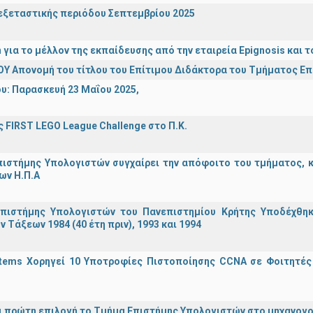
ξεταστικής περιόδου Σεπτεμβρίου 2025
n για το μέλλον της εκπαίδευσης από την εταιρεία Epignosis κα
Υ Απονομή του τίτλου του Επίτιμου Διδάκτορα του Τμήματος Ε
υ: Παρασκευή 23 Μαΐου 2025,
 FIRST LEGO League Challenge στο Π.Κ.
ιστήμης Υπολογιστών συγχαίρει την απόφοιτο του τμήματος, κα
ων Η.Π.Α
πιστήμης Υπολογιστών του Πανεπιστημίου Κρήτης Υποδέχθη
ν Τάξεων 1984 (40 έτη πριν), 1993 και 1994
stems Χορηγεί 10 Υποτροφίες Πιστοποίησης CCNA σε Φοιτητέ
ναι πρώτη επιλογή το Τμήμα Επιστήμης Υπολογιστών στο μηχανογ