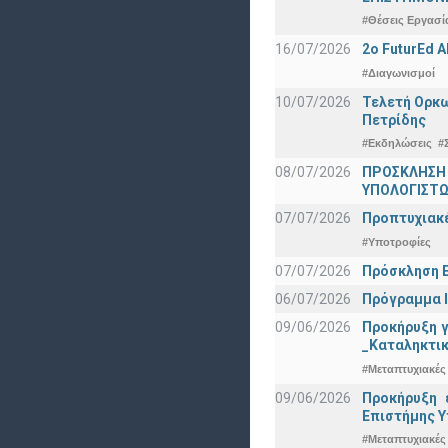
#Θέσεις Εργασί
16/07/2026
2o FuturEd 
#Διαγωνισμοί
10/07/2026
Τελετή Ορκω
Πετρίδης
#Εκδηλώσεις
#
08/07/2026
ΠΡΟΣΚΛΗΣΗ
ΥΠΟΛΟΓΙΣΤΩΝ
07/07/2026
Προπτυχιακέ
#Υποτροφίες
07/07/2026
Πρόσκληση Ε
06/07/2026
Πρόγραμμα Ι
09/06/2026
Προκήρυξη 
_Καταληκτικ
#Μεταπτυχιακές
09/06/2026
Προκήρυξη 
Eπιστήμης Υ
#Μεταπτυχιακές