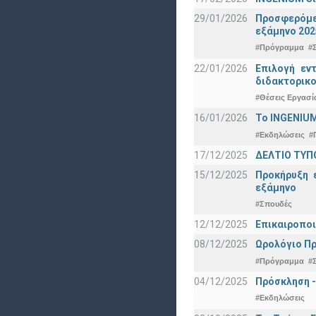
29/01/2026
Προσφερόμεν
εξάμηνο 202
#Πρόγραμμα
#
22/01/2026
Επιλογή εν
διδακτορικο
#Θέσεις Εργασί
16/01/2026
Το INGENIUM
#Εκδηλώσεις
#
17/12/2025
ΔΕΛΤΙΟ ΤΥΠΟ
15/12/2025
Προκήρυξη 
εξάμηνο
#Σπουδές
12/12/2025
Επικαιροποι
08/12/2025
Ωρολόγιο Πρ
#Πρόγραμμα
#
04/12/2025
Πρόσκληση -
#Εκδηλώσεις