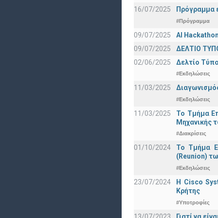
16/07/2025
Πρόγραμμα ε
#Πρόγραμμα
09/07/2025
AI Hackatho
09/07/2025
ΔΕΛΤΙΟ ΤΥΠΟ
02/06/2025
Δελτίο Τύπο
#Εκδηλώσεις
11/03/2025
Διαγωνισμός
#Εκδηλώσεις
11/03/2025
Το Τμήμα Επ
Μηχανικής τ
#Διακρίσεις
01/10/2024
Το Τμήμα Ε
(Reunion) τω
#Εκδηλώσεις
23/07/2024
Η Cisco Sy
Κρήτης
#Υποτροφίες
13/07/2023
Γιατί να εί