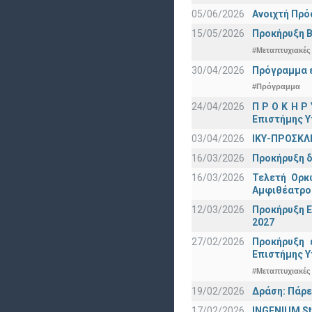
05/06/2026
Ανοιχτή Πρό
15/05/2026
Προκήρυξη Β
#Μεταπτυχιακές
30/04/2026
Πρόγραμμα ε
#Πρόγραμμα
24/04/2026
Π Ρ Ο Κ Η Ρ
Επιστήμης Υ
03/04/2026
ΙΚΥ-ΠΡΟΣΚΛ
16/03/2026
Προκήρυξη δ
16/03/2026
Τελετή Ορκ
Αμφιθέατρο
12/03/2026
Προκήρυξη Ε
2027
27/02/2026
Προκήρυξη 
Eπιστήμης Υ
#Μεταπτυχιακές
19/02/2026
Δράση: Πάρε
17/02/2026
INGENIUM St