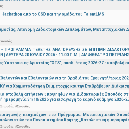
ας
AI Hackathon από το CSD και την ομάδα του TalentLMS
μοσίας, Απονομή Διδακτορικών Διπλωμάτων, Μεταπτυχιακών Διπ
Σπουδές
 - ΠΡΟΓΡΑΜΜΑ ΤΕΛΕΤΗΣ ΑΝΑΓΟΡΕΥΣΗΣ ΣΕ ΕΠΙΤΙΜΗ ΔΙΔΑΚΤΟΡ
 | ΔΕΥΤΕΡΑ 20 ΙΟΥΛΙΟΥ 2026 - 11.00 Π.Μ. | ΑΜΦΙΘΕΑΤΡΟ ΠΕΤΡΙΔΗ
ς Υποτροφίες Αριστείας "OTS", ακαδ. έτους 2026-27 - υποβολή α
θελοντών και Εθελοντριών για τη Βραδιά του Ερευνητή/τριας 202
ΚΥ για Χρηματοδότηση Συμμετοχής και την Επιβράβευση Διάκριση
για υποβολή αιτήσεων υποψηφίων για Διδακτορικές Σπουδές στ
ή ημερομηνία 31/10/2026 για εισαγωγή το εαρινό εξάμηνο 2026-2
 Σπουδές
#Σπουδές
εισαγωγής πτυχιούχων στo Πρόγραμμα Μεταπτυχιακών Σπουδ
πολογιστών του Πανεπιστημίου Κρήτης _Καταληκτική ημερομηνία 
 Σπουδές
#Σπουδές