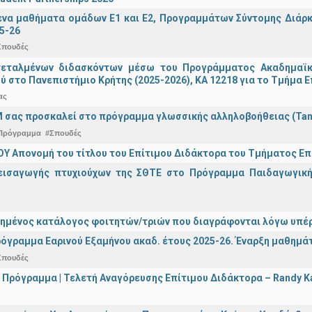
α μαθήματα ομάδων Ε1 και Ε2, Προγραμμάτων Σύντομης Διάρκει
5-26
Σπουδές
τεταλμένων διδασκόντων μέσω του Προγράμματος Ακαδημαϊκή
ύ στο Πανεπιστήμιο Κρήτης (2025-2026), ΚΑ 12218 για το Τμήμα 
ας
 σας προσκαλεί στο πρόγραμμα γλωσσικής αλληλοβοήθειας (Ta
Πρόγραμμα
#Σπουδές
Υ Απονομή του τίτλου του Επίτιμου Διδάκτορα του Τμήματος Επι
εισαγωγής πτυχιούχων της ΣΘΤΕ στο Πρόγραμμα Παιδαγωγικής
ημένος κατάλογος φοιτητών/τριών που διαγράφονται λόγω υπέρ
όγραμμα Εαρινού Εξαμήνου ακαδ. έτους 2025-26. Έναρξη μαθημά
Σπουδές
 Πρόγραμμα | Τελετή Αναγόρευσης Επίτιμου Διδάκτορα – Randy 