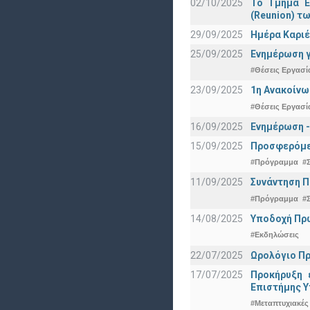
02/10/2025
Το Τμήμα Ε
(Reunion) τω
29/09/2025
Ημέρα Καριέ
25/09/2025
Ενημέρωση γ
#Θέσεις Εργασί
23/09/2025
1η Ανακοίνω
#Θέσεις Εργασί
16/09/2025
Ενημέρωση -
15/09/2025
Προσφερόμεν
#Πρόγραμμα
#
11/09/2025
Συνάντηση 
#Πρόγραμμα
#
14/08/2025
Υποδοχή Πρωτ
#Εκδηλώσεις
22/07/2025
Ωρολόγιο Πρ
17/07/2025
Προκήρυξη 
Eπιστήμης Υ
#Μεταπτυχιακές