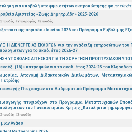
σκληση για υποβολή υποψηφιοτήτων εκπροσώπησης φοιτητών/τρ
ραβεία Αριστείας «Ζωής Δημητριάδη» 2025-2026
 Σπουδές
#Υποτροφίες
#Σπουδές
ξεταστικής περιόδου Ιουνίου 2026 και Πρόγραμμα Εμβόλιμης Εξε
 Υ Ξ Η ΔΙΕΝΕΡΓΕΙΑΣ ΕΚΛΟΓΩΝ για την ανάδειξη εκπροσώπων του Π
πολογιστών για το ακαδ. έτος 2026-27
ΗΣΗ ΥΠΟΒΟΛΗΣ ΑΙΤΗΣΕΩΝ ΓΙΑ ΤΗ ΧΟΡΗΓΗΣΗ ΠΡΟΠΤΥΧΙΑΚΩΝ ΥΠΟ
εκαέξι (16) υποτροφιών για το ακαδ. έτος 2024-25 του Κληροδο
ωμοσίας, Απονομή Διδακτορικών Διπλωμάτων, Μεταπτυχιακών
 Πετρίδης
ισαγωγής Πτυχιούχων στο Διιδρυματικό Πρόγραμμα Μεταπτυχιακ
εισαγωγής πτυχιούχων στo Πρόγραμμα Μεταπτυχιακών Σπουδ
πολογιστών του Πανεπιστημίου Κρήτης _Καταληκτική ημερομηνία
 Σπουδές
#Σπουδές
 μιαν Ανάσα
udent Partnerships 2026