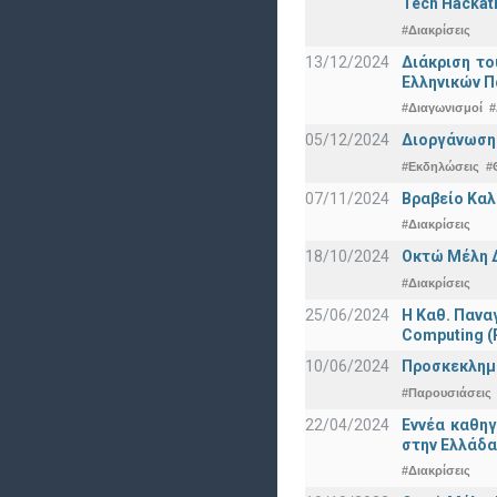
Tech Hackat
#Διακρίσεις
13/12/2024
Διάκριση το
Ελληνικών 
#Διαγωνισμοί
#
05/12/2024
Διοργάνωση 
#Εκδηλώσεις
#
07/11/2024
Βραβείο Καλ
#Διακρίσεις
18/10/2024
Οκτώ Μέλη 
#Διακρίσεις
25/06/2024
Η Καθ. Πανα
Computing 
10/06/2024
Προσκεκλημέν
#Παρουσιάσεις
22/04/2024
Εννέα καθη
στην Ελλάδα
#Διακρίσεις