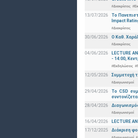
#Διακρίσεις
#Ε
13/07/2026
Το Πανεπιστ
Impact Ratin
#Διακρίσεις
30/06/2026
Ο Καθ. Χαρά
#Διακρίσεις
04/06/2026
LECTURE ANN
- 14:00, Κεν
#Εκδηλώσεις
#
12/05/2026
Συμμετοχή τ
#Διαγωνισμοί
29/04/2026
Το CSD συμ
συντονίζετα
28/04/2026
Διαγωνισμός
#Διαγωνισμοί
16/04/2026
LECTURE ANN
17/12/2025
Διάκριση φο
#Διαγωνισμοί
#