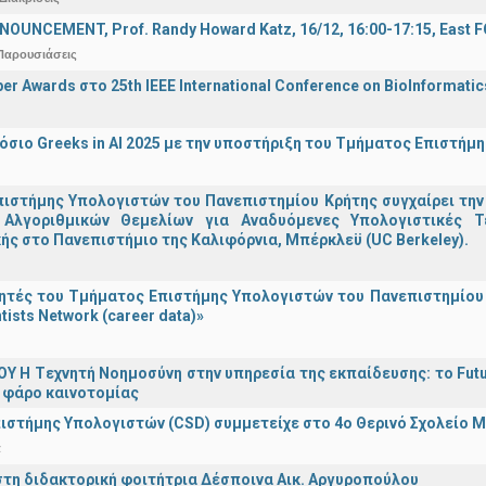
OUNCEMENT, Prof. Randy Howard Katz, 16/12, 16:00-17:15, East
Παρουσιάσεις
er Awards στο 25th IEEE International Conference on BioInformati
σιο Greeks in AI 2025 με την υποστήριξη του Τμήματος Επιστήμ
ιστήμης Υπολογιστών του Πανεπιστημίου Κρήτης συγχαίρει την
Αλγοριθμικών Θεμελίων για Αναδυόμενες Υπολογιστικές Τ
ής στο Πανεπιστήμιο της Καλιφόρνια, Μπέρκλεϋ (UC Berkeley).
τές του Τμήματος Επιστήμης Υπολογιστών του Πανεπιστημίου 
tists Network (career data)»
Υ H Tεχνητή Νοημοσύνη στην υπηρεσία της εκπαίδευσης: το Futu
 φάρο καινοτομίας
ιστήμης Υπολογιστών (CSD) συμμετείχε στο 4ο Θερινό Σχολείο
α
στη διδακτορική φοιτήτρια Δέσποινα Αικ. Αργυροπούλου