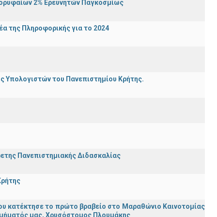
Κορυφαίων 2% Ερευνητών Παγκοσμίως
α της Πληροφορικής για το 2024
ης Υπολογιστών του Πανεπιστημίου Κρήτης.
ρετης Πανεπιστημιακής Διδασκαλίας
Κρήτης
ου κατέκτησε το πρώτο βραβείο στο Μαραθώνιο Καινοτομίας
υ Τμήματός μας, Χρυσόστομος Πλουμάκης