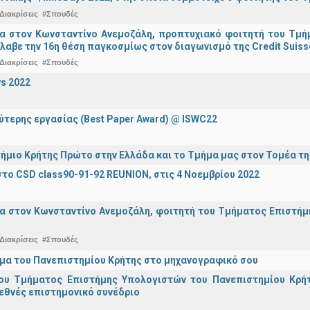
Διακρίσεις
#Σπουδές
ια στον Κωνσταντίνο Ανεμοζάλη, προπτυχιακό φοιτητή του Τμή
λαβε την 16η θέση παγκοσμίως στον διαγωνισμό της Credit Suiss
Διακρίσεις
#Σπουδές
s 2022
ύτερης εργασίας (Best Paper Award) @ ISWC22
ήμιο Κρήτης Πρώτο στην Ελλάδα και το Τμήμα μας στον Τομέα τ
το CSD class90-91-92 REUNION, στις 4 Νοεμβρίου 2022
α στον Κωνσταντίνο Ανεμοζάλη, φοιτητή του Τμήματος Επιστήμη
Διακρίσεις
#Σπουδές
μα του Πανεπιστημίου Κρήτης στο μηχανογραφικό σου
ου Τμήματος Επιστήμης Υπολογιστών του Πανεπιστημίου Κρήτ
εθνές επιστημονικό συνέδριο