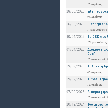
#Διακρίσεις
28/05/2025
Internet Soc
#Διακρίσεις
16/05/2025
Distinguishe
#Παρουσιάσεις
30/04/2025
To CSD στο 
#Παρουσιάσεις
01/04/2025
Διάκριση φ
Cup”
#Διαγωνισμοί
#
13/03/2025
Καλύτερη Ερ
#Διακρίσεις
19/02/2025
Times Highe
#Διακρίσεις
07/02/2025
Διάκριση φο
#Διαγωνισμοί
#
20/12/2024
Φοιτητές το