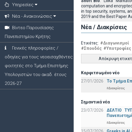
Short Bio
: Lilika Markato
Υπηρεσίες
computation and encrypted
in top security, systems,
Νέα - Ανακοινώσεις
2019 and the Best Paper Aw
Νέα / Διακρίσεις
Βίντεο Παρουσίασης
Πανεπιστημίου Κρήτης
Ετικέτες:
#Διαγωνισμοί
Γενικές πληροφορίες /
#Σπουδές
#Υποτροφίες
οδηγίες για τους νεοεισαχθέντες
Απόκρυψη ετικε
φοιτητές στο Τμήμα Επιστήμης
Καρφιτσωμένο νέο
Υπολογιστών του ακαδ. έτους
27/01/2026
Το Τμήμα Επ
2026-27
#Διακρίσεις
Σημαντικά νέα
23/07/2026
ΔΕΛΤΙΟ ΤΥΠ
Πανεπιστημ
#Διακρίσεις
15/07/2026
Greeks in AI