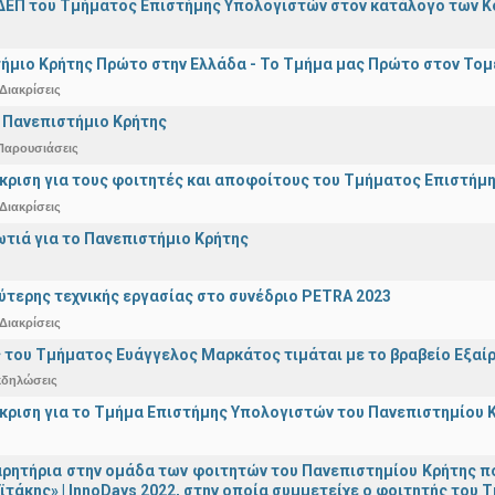
ΔΕΠ του Τμήματος Επιστήμης Υπολογιστών στον κατάλογο των 
ήμιο Κρήτης Πρώτο στην Ελλάδα - Το Τμήμα μας Πρώτο στον Τομέ
Διακρίσεις
 Πανεπιστήμιο Κρήτης
Παρουσιάσεις
άκριση για τους φοιτητές και αποφοίτους του Τμήματος Επιστήμ
Διακρίσεις
ωτιά για το Πανεπιστήμιο Κρήτης
ύτερης τεχνικής εργασίας στο συνέδριο PETRA 2023
Διακρίσεις
 του Τμήματος Ευάγγελος Μαρκάτος τιμάται με το βραβείο Εξαί
κδηλώσεις
άκριση για το Τμήμα Επιστήμης Υπολογιστών του Πανεπιστημίου 
ρητήρια στην ομάδα των φοιτητών του Πανεπιστημίου Κρήτης π
ϊτάκης» | InnoDays 2022, στην οποία συμμετείχε ο φοιτητής το