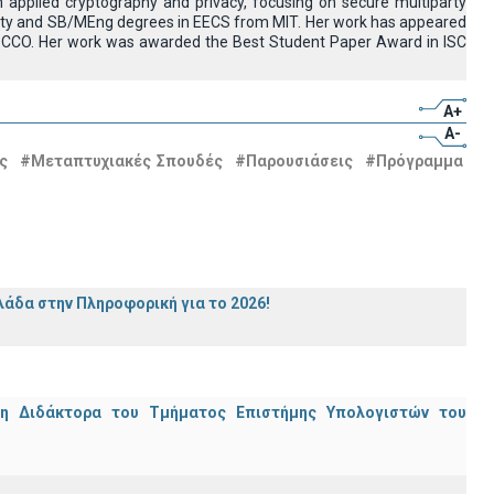
n applied cryptography and privacy, focusing on secure multiparty
ity and SB/MEng degrees in EECS from MIT. Her work has appeared
OCCO. Her work was awarded the Best Student Paper Award in ISC
A+
A-
ς
#Μεταπτυχιακές Σπουδές
#Παρουσιάσεις
#Πρόγραμμα
άδα στην Πληροφορική για το 2026!
μη Διδάκτορα του Τμήματος Επιστήμης Υπολογιστών του