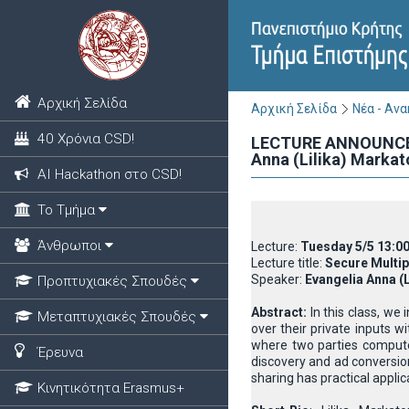
Αρχική Σελίδα
Αρχική Σελίδα
Νέα - Αν
40 Χρόνια CSD!
LECTURE ANNOUNCEMEN
Anna (Lilika) Markat
ΑΙ Hackathon στο CSD!
Το Τμήμα
Άνθρωποι
Lecture:
Tuesday 5/5 13:0
Lecture title:
Secure Multip
Speaker:
Evangelia Anna (
Προπτυχιακές Σπουδές
Abstract:
In this class, we
Μεταπτυχιακές Σπουδές
over their private inputs w
where two parties compute 
Έρευνα
discovery and ad conversio
sharing has practical applic
Κινητικότητα Erasmus+