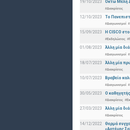
19/10/2023
Οκτώ Μέλη 
#Διακρίσεις
12/10/2023
Το Πανεπιστ
#Διαγωνισμοί
#
15/09/2023
Η CISCO στο
#Εκδηλώσεις
#
01/08/2023
Άλλη μία δι
#Διαγωνισμοί
#
18/07/2023
Άλλη μία πρ
#Διακρίσεις
10/07/2023
Βραβείο καλ
#Διαγωνισμοί
#
30/05/2023
Ο καθηγητής
#Διακρίσεις
#Ε
27/03/2023
Άλλη μία δι
#Διακρίσεις
14/12/2022
Θερμά συγχα
«Αρτέμης Σα