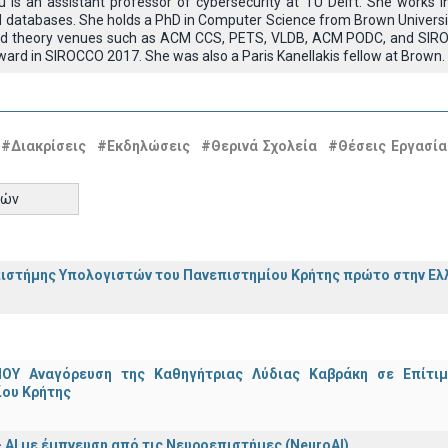
u is an assistant professor of cybersecurity at TU Delft. She works i
 databases. She holds a PhD in Computer Science from Brown Univers
 and theory venues such as ACM CCS, PETS, VLDB, ACM PODC, and SIR
ard in SIROCCO 2017. She was also a Paris Kanellakis fellow at Brown.
#Διακρίσεις
#Εκδηλώσεις
#Θερινά Σχολεία
#Θέσεις Εργασία
τών
ιστήμης Υπολογιστών του Πανεπιστημίου Κρήτης πρώτο στην Ελλ
ΟΥ Αναγόρευση της Καθηγήτριας Λύδιας Καβράκη σε Επίτι
ίου Κρήτης
 - ΑΙ με έμπνευση από τις Νευροεπιστήμες (NeuroAI)