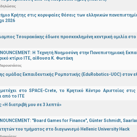
κδηλώσεις
ήμιο Κρήτης στις κορυφαίες θέσεις των ελληνικών πανεπιστημίων
gs 2026
λαμπος Τσουρακάκης έδωσε προσκεκλημένη κεντρική ομιλία στο S
OUNCEMENT: Η Τεχνητή Νοημοσύνη στην Πανεπιστημιακή Εκπαίδευ
τρικό κτίριο ΙΤΕ, αίθουσα Κ. Φωτάκη
Παρουσιάσεις
ης ομάδας Εκπαιδευτικής Ρομποτικής (EduRobotics-UOC) στον εθν
μετέχει στο SPACE-Crete, το Κρητικό Κέντρο Αριστείας στις
ι από το ΙΤΕ
 «Η διατριβή μου σε 3 λεπτά»
OUNCEMENT: "Board Games for Finance", Günter Schmidt, Saarland
ιτητών του τμήματος στο διαγωνισμό Hellenic University Hack
Διακρίσεις