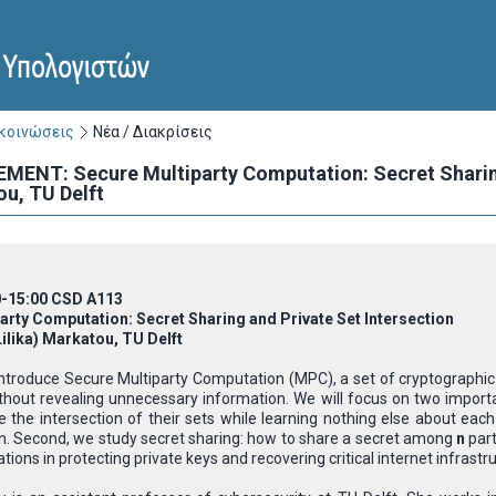
ακοινώσεις
Νέα / Διακρίσεις
T: Secure Multiparty Computation: Secret Sharing a
ou, TU Delft
0-15:00 CSD A113
arty Computation: Secret Sharing and Private Set Intersection
Lilika) Markatou, TU Delft
 introduce Secure Multiparty Computation (MPC), a set of cryptographic 
ithout revealing unnecessary information. We will focus on two importa
the intersection of their sets while learning nothing else about each 
n. Second, we study secret sharing: how to share a secret among
n
part
ations in protecting private keys and recovering critical internet infrastr