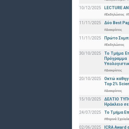
10/12/2025
LECTURE ANN
#Εκδηλώσεις
#
11/11/2025
Δύο Best Pap
#Διακρίσεις
11/11/2025
Πρώτο Συμπό
#Εκδηλώσεις
30/10/2025
Το Τμήμα Επ
Πρόγραμμα 
Υπολογιστικ
#Διακρίσεις
20/10/2025
Οκτώ καθηγη
Top 2% Scien
#Διακρίσεις
15/10/2025
ΔΕΛΤΙΟ ΤΥΠΟ
Ηράκλειο σε
24/07/2025
Το Τμήμα Επ
#Θερινά Σχολεί
02/06/2025
ICRA Award 