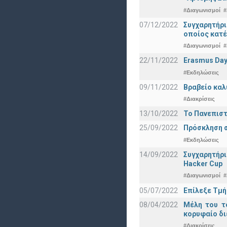
#Διαγωνισμοί
#
07/12/2022
Συγχαρητήρ
οποίος κατέ
#Διαγωνισμοί
#
22/11/2022
Erasmus Day
#Εκδηλώσεις
09/11/2022
Βραβείο καλ
#Διακρίσεις
13/10/2022
Το Πανεπιστ
25/09/2022
Πρόσκληση σ
#Εκδηλώσεις
14/09/2022
Συγχαρητήρι
Hacker Cup
#Διαγωνισμοί
#
05/07/2022
Επίλεξε Τμή
08/04/2022
Μέλη του τ
κορυφαίο δι
#Διακρίσεις