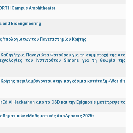
 FORTH Campus Amphitheater
cs and BioEngineering
ης Υπολογιστών του Πανεπιστημίου Κρήτης
 Καθηγήτρια Παναγιώτα Φατούρου για τη συμμετοχή της στο
εχνολογίες του Ινστιτούτου Simons για τη Θεωρία της
Κρήτης περιλαμβάνονται στην παγκόσμια κατάταξη «World’s
rEd AI Hackathon από το CSD και την Epignosis μετέτρεψε το
 Μαθηματικών «Μαθηματικές ΑποΔράσεις 2025»