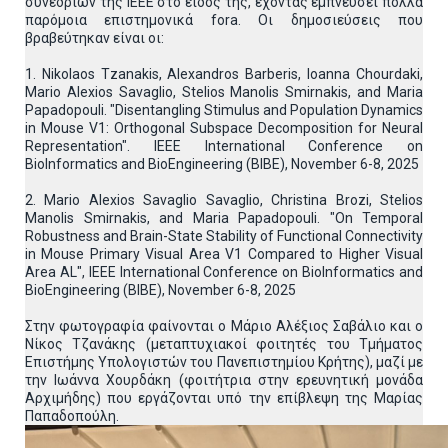
συνεδρίων της IEEE στο είδος της, έχοντας εμπνεύσει πολλά
παρόμοια επιστημονικά fora. Οι δημοσιεύσεις που
βραβεύτηκαν είναι οι:
1. Nikolaos Tzanakis, Alexandros Barberis, Ioanna Chourdaki,
Mario Alexios Savaglio, Stelios Manolis Smirnakis, and Maria
Papadopouli. "Disentangling Stimulus and Population Dynamics
in Mouse V1: Orthogonal Subspace Decomposition for Neural
Representation". IEEE International Conference on
BioInformatics and BioEngineering (BIBE), November 6-8, 2025
2. Mario Alexios Savaglio Savaglio, Christina Brozi, Stelios
Manolis Smirnakis, and Maria Papadopouli. "On Temporal
Robustness and Brain-State Stability of Functional Connectivity
in Mouse Primary Visual Area V1 Compared to Higher Visual
Area AL", IEEE International Conference on BioInformatics and
BioEngineering (BIBE), November 6-8, 2025
Στην φωτογραφία φαίνονται ο Μάριο Αλέξιος Σαβάλιο και ο
Νίκος Τζανάκης (μεταπτυχιακοί φοιτητές του Τμήματος
Επιστήμης Υπολογιστών του Πανεπιστημίου Κρήτης), μαζί με
την Ιωάννα Χουρδάκη (φοιτήτρια στην ερευνητική μονάδα
Αρχιμήδης) που εργάζονται υπό την επίβλεψη της Μαρίας
Παπαδοπούλη.