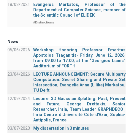
18/03/2021
Evangelos Markatos, Professor of the
Department of Computer Science, member of
the Scientific Council of ELIDEK
#Distinctions
News
05/06/2026
Workshop Honoring Professor Emeritus
Apostolos Traganitis- Friday, June 12, 2026,
from 09:00 to 17:00, at the “Georgios Lianis”
Auditorium of FORTH.
23/04/2026
LECTURE ANNOUNCEMENT: Secure Multiparty
Computation: Secret Sharing and Private Set
Intersection, Evangelia Anna (Lilika) Markatou,
TU Delft
12/09/2024
Lecture: 3D Gaussian Splatting: Past, Present
and Future, George Drettakis, Senior
Researcher, Inria, Team Leader GRAPHDECO ,
Inria Centre d'Université Côte d'Azur, Sophia-
Antipolis, France
03/07/2023
My dissertation in 3 minutes