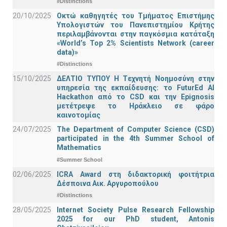
#Distinctions
20/10/2025
Οκτώ καθηγητές του Τμήματος Επιστήμης
Υπολογιστών του Πανεπιστημίου Κρήτης
περιλαμβάνονται στην παγκόσμια κατάταξη
«World’s Top 2% Scientists Network (career
data)»
#Distinctions
15/10/2025
ΔΕΛΤΙΟ ΤΥΠΟΥ H Tεχνητή Νοημοσύνη στην
υπηρεσία της εκπαίδευσης: το FuturEd AI
Hackathon από το CSD και την Epignosis
μετέτρεψε το Ηράκλειο σε φάρο
καινοτομίας
24/07/2025
The Department of Computer Science (CSD)
participated in the 4th Summer School of
Mathematics
#Summer School
02/06/2025
ICRA Award στη διδακτορική φοιτήτρια
Δέσποινα Αικ. Αργυροπούλου
#Distinctions
28/05/2025
Internet Society Pulse Research Fellowship
2025 for our PhD student, Antonis