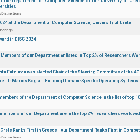
of the Department of Computer Science of the University of Crete 
ersities
#Distinctions
2024 at the Department of Computer Science, University of Crete
fferings
ward in DISC 2024
y Members of our Department enlisted in Top 2% of Researchers Wo
ota Fatourou was elected Chair of the Steering Committee of the 
ure: Dr Marios Kogias: Building Domain-Specific Operating Systems f
 members of the Department of Computer Science in the list of top 10
y members of our Department are in the top 2% researchers worldwi
f Crete Ranks First in Greece - our Department Ranks First in Comput
#Distinctions