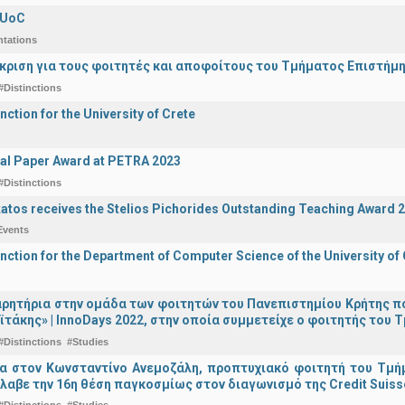
 UoC
ntations
άκριση για τους φοιτητές και αποφοίτους του Τμήματος Επιστήμ
#Distinctions
nction for the University of Crete
al Paper Award at PETRA 2023
#Distinctions
katos receives the Stelios Pichorides Outstanding Teaching Award 
Events
inction for the Department of Computer Science of the University of
ρητήρια στην ομάδα των φοιτητών του Πανεπιστημίου Κρήτης π
ϊτάκης» | InnoDays 2022, στην οποία συμμετείχε ο φοιτητής το
#Distinctions
#Studies
ια στον Κωνσταντίνο Ανεμοζάλη, προπτυχιακό φοιτητή του Τμή
λαβε την 16η θέση παγκοσμίως στον διαγωνισμό της Credit Suiss