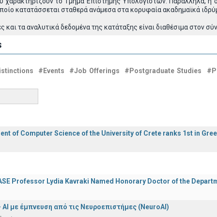
υ χαρακτηρίζουν το Τμήμα Επιστήμης Υπολογιστών. Παράλληλα, η δ
οποίο κατατάσσεται σταθερά ανάμεσα στα κορυφαία ακαδημαϊκά ιδρύ
 και τα αναλυτικά δεδομένα της κατάταξης είναι διαθέσιμα στον σύ
s
stinctions
#Events
#Job Offerings
#Postgraduate Studies
#P
nt of Computer Science of the University of Crete ranks 1st in Gre
E Professor Lydia Kavraki Named Honorary Doctor of the Departmen
 - ΑΙ με έμπνευση από τις Νευροεπιστήμες (NeuroAI)