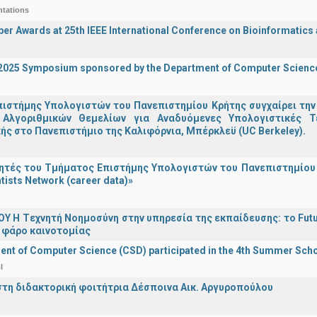
ntations
er Awards at 25th IEEE International Conference on Bioinformatics
I 2025 Symposium sponsored by the Department of Computer Scienc
ιστήμης Υπολογιστών του Πανεπιστημίου Κρήτης συγχαίρει την
Αλγοριθμικών Θεμελίων για Αναδυόμενες Υπολογιστικές Τ
ής στο Πανεπιστήμιο της Καλιφόρνια, Μπέρκλεϋ (UC Berkeley).
τές του Τμήματος Επιστήμης Υπολογιστών του Πανεπιστημίου 
tists Network (career data)»
Υ H Tεχνητή Νοημοσύνη στην υπηρεσία της εκπαίδευσης: το Futu
 φάρο καινοτομίας
nt of Computer Science (CSD) participated in the 4th Summer Sch
l
στη διδακτορική φοιτήτρια Δέσποινα Αικ. Αργυροπούλου