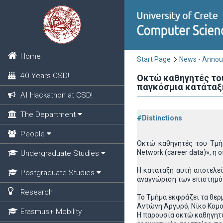
Home
Start Page
News - Anno
40 Years CSD!
Οκτώ καθηγητές του
παγκόσμια κατάταξη 
AI Hackathon at CSD!
The Department
#Distinctions
People
Οκτώ καθηγητές του Τμήμ
Network (career data)», η
Undergraduate Studies
Η κατάταξη αυτή αποτελε
Postgraduate Studies
αναγνώριση των επιστημόν
Research
Το Τμήμα εκφράζει τα θερ
Αντώνη Αργυρό, Νίκο Κομο
Erasmus+ Mobility
Η παρουσία οκτώ καθηγητώ