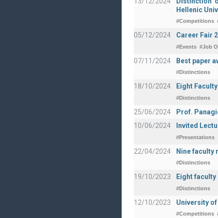
13/12/2024
Distinction 
Hellenic Univ
#Competitions
05/12/2024
Career Fair 
#Events
#Job O
07/11/2024
Best paper a
#Distinctions
18/10/2024
Eight Facult
#Distinctions
25/06/2024
Prof. Panagi
10/06/2024
Invited Lect
#Presentations
22/04/2024
Nine faculty
#Distinctions
19/10/2023
Eight facult
#Distinctions
12/10/2023
University o
#Competitions