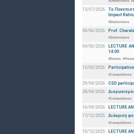
#Distinctions
#
13/07/2026
Το Πανεπιστ
Impact Ratin
#Distinctions
30/06/2026
Prof. Charal
#Distinctions
04/06/2026
LECTURE ANNO
14:00
#Events
#Prese
12/05/2026
Participatio
#Competitions
29/04/2026
CSD particip
28/04/2026
Διαγωνισμός
#Competitions
16/04/2026
LECTURE ANN
17/12/2025
Διάκριση φο
#Competitions
10/12/2025
LECTURE ANN