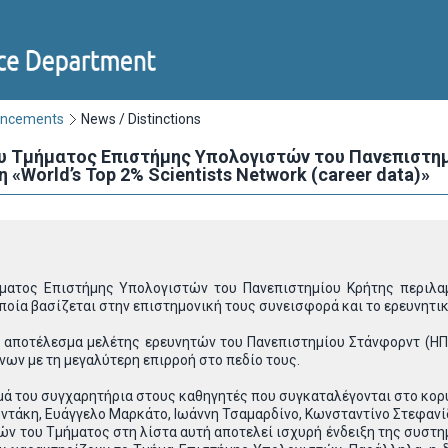
uncements
News / Distinctions
 Τμήματος Επιστήμης Υπολογιστών του Πανεπιστημ
«World’s Top 2% Scientists Network (career data)»
ατος Επιστήμης Υπολογιστών του Πανεπιστημίου Κρήτης περιλαμβ
 οποία βασίζεται στην επιστημονική τους συνεισφορά και το ερευνητικ
ί αποτέλεσμα μελέτης ερευνητών του Πανεπιστημίου Στάνφορντ (ΗΠ
ων με τη μεγαλύτερη επιρροή στο πεδίο τους.
μά του συγχαρητήρια στους καθηγητές που συγκαταλέγονται στο κο
ντάκη, Ευάγγελο Μαρκάτο, Ιωάννη Τσαμαρδίνο, Κωνσταντίνο Στεφανίδη
ν του Τμήματος στη λίστα αυτή αποτελεί ισχυρή ένδειξη της συστημ