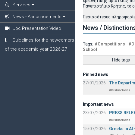
ερευνητικής αριστείας πο
Services
Πανεπιστήμιο Κρήτης, το 
News - Announcements
Περισσότερες πληροφορίες
News / Distinction
Uoc Presentation Video
Guidelines for the newcomers
Tags:
#Competitions
#Di
of the academic year 2026-27
School
Hide tags
Pinned news
27/01/2026
The Departme
#Distinctions
Important news
23/07/2026
PRESS RELEAS
#Distinctions
15/07/2026
Greeks in AI