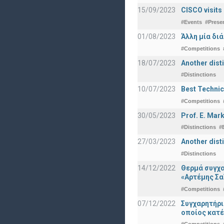
15/09/2023
CISCO visits
#Events
#Prese
01/08/2023
Άλλη μία δι
#Competitions
18/07/2023
Another disti
#Distinctions
10/07/2023
Best Technic
#Competitions
30/05/2023
Prof. E. Mar
#Distinctions
#
27/03/2023
Another dist
#Distinctions
14/12/2022
Θερμά συγχα
«Αρτέμης Σα
#Competitions
07/12/2022
Συγχαρητήρ
οποίος κατέ