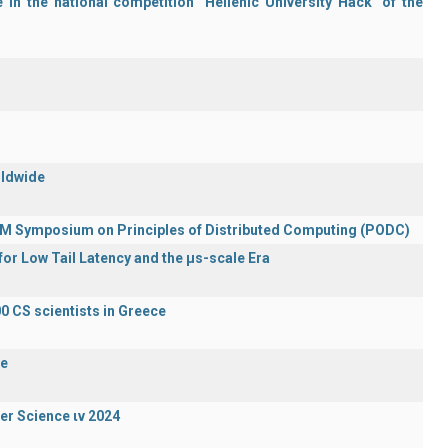
in the national competition "Hellenic University Hack" of the
rldwide
ACM Symposium on Principles of Distributed Computing (PODC)
or Low Tail Latency and the μs-scale Era
0 CS scientists in Greece
de
er Science ιν 2024