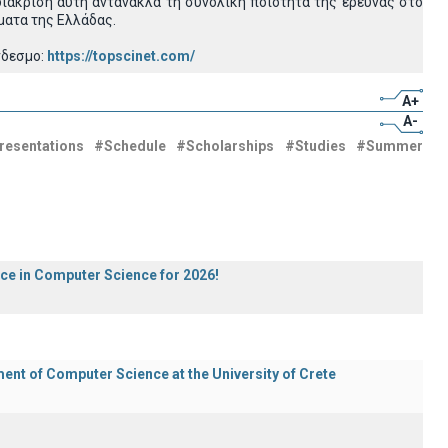
ιάκριση αυτή αντανακλά τη συνολική ποιότητα της έρευνας στο
ματα της Ελλάδας.
νδεσμο:
https://topscinet.com/
A+
A-
resentations
#Schedule
#Scholarships
#Studies
#Summer
ece in Computer Science for 2026!
t of Computer Science at the University of Crete