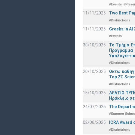
#Events
#Prese
11/11/2025
Two Best Pap
#Distinctions
11/11/2025
Greeks in A
#Events
30/10/2025
Το Τμήμα Επ
Πρόγραμμα 
Υπολογιστικ
#Distinctions
20/10/2025
Οκτώ καθηγη
Top 2% Scien
#Distinctions
15/10/2025
ΔΕΛΤΙΟ ΤΥΠΟ
Ηράκλειο σε
24/07/2025
The Departme
#Summer Schoo
02/06/2025
ICRA Award 
#Distinctions