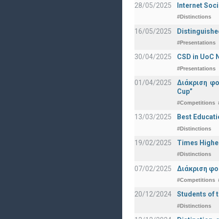
28/05/2025
Internet Soc
#Distinctions
16/05/2025
Distinguishe
#Presentations
30/04/2025
CSD in UoC N
#Presentations
01/04/2025
Διάκριση φ
Cup”
#Competitions
13/03/2025
Best Educati
#Distinctions
19/02/2025
Times Highe
#Distinctions
07/02/2025
Διάκριση φο
#Competitions
20/12/2024
Students of 
#Distinctions