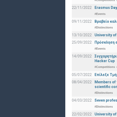
#Competitions
22/11/2022
Erasmus Day
#Events
09/11/2022
Βραβείο καλ
#Distinctions
13/10/2022
University o
25/09/2022
Πρόσκληση σ
#Events
14/09/2022
Συγχαρητήρι
Hacker Cup
#Competitions
05/07/2022
Επίλεξε Τμή
08/04/2022
Members of t
scientific c
#Distinctions
04/03/2022
Seven profes
#Distinctions
22/02/2022
University of