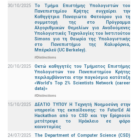
30/10/2025
Το Τμήμα Επιστήμης Υπολογιστών του
Πανεπιστημίου Κρήτης συγχαίρει την
Καθηγήτρια Παναγιώτα Φατούρου για τη
συμμετοχή της στο Πρόγραμμα
Αλγοριθμικών Θεμελίων για Αναδυόμενες
Υπολογιστικές Τεχνολογίες του Ινστιτούτου
Simons για τη Θεωρία της Υπολογιστικής
στο Πανεπιστήμιο της Καλιφόρνια,
Μπέρκλεϋ (UC Berkeley).
#Distinctions
20/10/2025
Οκτώ καθηγητές του Τμήματος Επιστήμης
Υπολογιστών του Πανεπιστημίου Κρήτης
περιλαμβάνονται στην παγκόσμια κατάταξη
«World’s Top 2% Scientists Network (career
data)»
#Distinctions
15/10/2025
ΔΕΛΤΙΟ ΤΥΠΟΥ H Tεχνητή Νοημοσύνη στην
υπηρεσία της εκπαίδευσης: το FuturEd AI
Hackathon από το CSD και την Epignosis
μετέτρεψε το Ηράκλειο σε φάρο
καινοτομίας
24/07/2025
The Department of Computer Science (CSD)