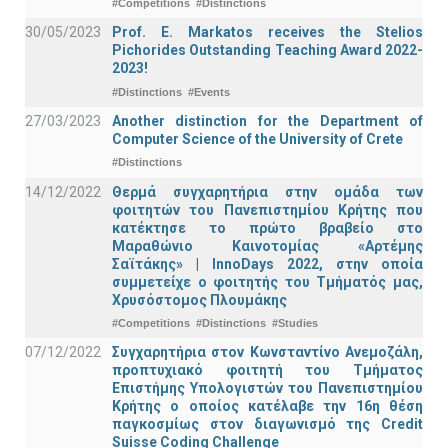
#Competitions
#Distinctions
30/05/2023
Prof. E. Markatos receives the Stelios
Pichorides Outstanding Teaching Award 2022-
2023!
#Distinctions
#Events
27/03/2023
Another distinction for the Department of
Computer Science of the University of Crete
#Distinctions
14/12/2022
Θερμά συγχαρητήρια στην ομάδα των
φοιτητών του Πανεπιστημίου Κρήτης που
κατέκτησε το πρώτο βραβείο στο
Μαραθώνιο Καινοτομίας «Αρτέμης
Σαϊτάκης» | InnoDays 2022, στην οποία
συμμετείχε ο φοιτητής του Τμήματός μας,
Χρυσόστομος Πλουμάκης
#Competitions
#Distinctions
#Studies
07/12/2022
Συγχαρητήρια στον Κωνσταντίνο Ανεμοζάλη,
προπτυχιακό φοιτητή του Τμήματος
Επιστήμης Υπολογιστών του Πανεπιστημίου
Κρήτης ο οποίος κατέλαβε την 16η θέση
παγκοσμίως στον διαγωνισμό της Credit
Suisse Coding Challenge