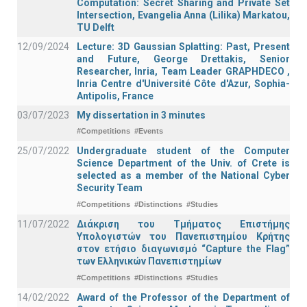
Computation: Secret Sharing and Private Set
Intersection, Evangelia Anna (Lilika) Markatou,
TU Delft
12/09/2024
Lecture: 3D Gaussian Splatting: Past, Present
and Future, George Drettakis, Senior
Researcher, Inria, Team Leader GRAPHDECO ,
Inria Centre d'Université Côte d'Azur, Sophia-
Antipolis, France
03/07/2023
My dissertation in 3 minutes
#Competitions
#Events
25/07/2022
Undergraduate student of the Computer
Science Department of the Univ. of Crete is
selected as a member of the National Cyber
Security Team
#Competitions
#Distinctions
#Studies
11/07/2022
Διάκριση του Τμήματος Επιστήμης
Υπολογιστών του Πανεπιστημίου Κρήτης
στον ετήσιο διαγωνισμό “Capture the Flag”
των Ελληνικών Πανεπιστημίων
#Competitions
#Distinctions
#Studies
14/02/2022
Award of the Professor of the Department of