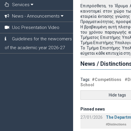
Services
Επιπρόσθετα, το Ίδρυμα
καινοτομεί στον χώρο τ
News - Announcements
εταιρεία έντασης γνώσης
Πραγματικότητας, προσφέ
Η βραβευμένη αυτή πλατφ
Uoc Presentation Video
του χρόνου παραγωγής ε
Τμήματος Επιστήμης Υπολ
Guidelines for the newcomers
Τμήμα Επιστήμης Υπολογισ
of the academic year 2026-27
Το Τμήμα Επιστήμης Υπολ
εύχεται κάθε επιτυχία στη
News / Distinction
Tags:
#Competitions
#Di
School
Hide tags
Pinned news
27/01/2026
The Departme
#Distinctions