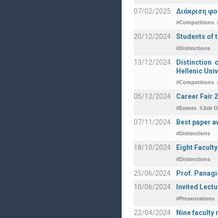
07/02/2025
Διάκριση φο
#Competitions
20/12/2024
Students of 
#Distinctions
13/12/2024
Distinction 
Hellenic Univ
#Competitions
05/12/2024
Career Fair 
#Events
#Job O
07/11/2024
Best paper a
#Distinctions
18/10/2024
Eight Facult
#Distinctions
25/06/2024
Prof. Panagi
10/06/2024
Invited Lect
#Presentations
22/04/2024
Nine faculty