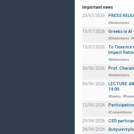
Important news
23/07/2026
PRESS RELEAS
#Distinctions
15/07/2026
Greeks in AI
#Distinctions
#
13/07/2026
Το Πανεπιστ
Impact Ratin
#Distinctions
30/06/2026
Prof. Charal
#Distinctions
04/06/2026
LECTURE ANNO
14:00
#Events
#Prese
12/05/2026
Participatio
#Competitions
29/04/2026
CSD particip
28/04/2026
Διαγωνισμός