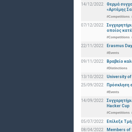
14/12/2022
Θερμά συγχα
«Αρτέμης Σα
#Competitions
07/12/2022
Συγχαρητήρ
οποίος κατέ
#Competitions
22/11/2022
Erasmus Day
#Events
09/11/2022
Βραβείο καλ
#Distinctions
13/10/2022
University o
25/09/2022
Πρόσκληση σ
#Events
14/09/2022
Συγχαρητήρι
Hacker Cup
#Competitions
05/07/2022
Επίλεξε Τμή
08/04/2022
Members of t