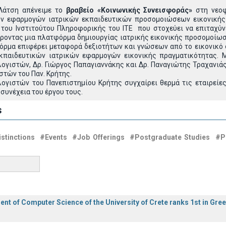
 Λάτση απένειμε το
βραβείο
«Κοινωνικής Συνεισφοράς»
στη νεο
ων εφαρμογών ιατρικών εκπαιδευτικών προσομοιώσεων εικονικής 
 του Ινστιτούτου Πληροφορικής του ΙΤΕ που στοχεύει να επιταχύν
ροντας μια πλατφόρμα δημιουργίας ιατρικής εικονικής προσομοίωσ
όρμα επιφέρει μεταφορά δεξιοτήτων και γνώσεων από το εικονικό 
κπαιδευτικών ιατρικών εφαρμογών εικονικής πραγματικότητας. 
ογιστών, Δρ. Γιώργος Παπαγιαννάκης και Δρ. Παναγιώτης Τραχανιά
τών του Παν. Κρήτης.
ογιστών του Πανεπιστημίου Κρήτης συγχαίρει θερμά τις εταιρεί
 συνέχεια του έργου τους.
s
stinctions
#Events
#Job Offerings
#Postgraduate Studies
#P
nt of Computer Science of the University of Crete ranks 1st in Gre