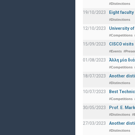
#Distinctions
19/10/2023
Eight facult
#Distinctions
12/10/2023
University o
#Competitions
15/09/2023
CISCO visits
#Events
#Prese
01/08/2023
Άλλη μία δι
#Competitions
18/07/2023
Another disti
#Distinctions
10/07/2023
Best Technic
#Competitions
30/05/2023
Prof. E. Mar
#Distinctions
#
27/03/2023
Another dist
#Distinctions