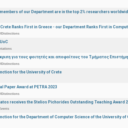
y members of our Department are in the top 2% researchers worldwi
f Crete Ranks First in Greece - our Department Ranks First in Comput
#Distinctions
 UoC
ntations
άκριση για τους φοιτητές και αποφοίτους του Τμήματος Επιστήμ
#Distinctions
nction for the University of Crete
al Paper Award at PETRA 2023
#Distinctions
katos receives the Stelios Pichorides Outstanding Teaching Award 
Events
inction for the Department of Computer Science of the University of