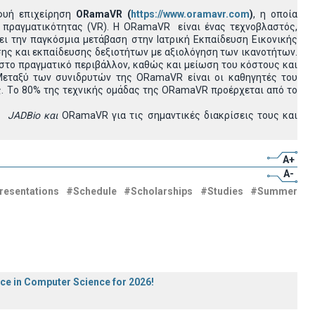
φυή επιχείρηση
ORamaVR
(
https://www.oramavr.com
)
, η οποία
πραγματικότητας (VR). Η ORamaVR είναι ένας τεχνοβλαστός,
ει την παγκόσμια μετάβαση στην Ιατρική Εκπαίδευση Εικονικής
ης και εκπαίδευσης δεξιοτήτων με αξιολόγηση των ικανοτήτων.
στο πραγματικό περιβάλλον, καθώς και μείωση του κόστους και
Μεταξύ των συνιδρυτών της ORamaVR είναι οι καθηγητές του
ς. Τo 80% της τεχνικής ομάδας της ORamaVR προέρχεται από το
ες
JADBio
και
ORamaVR για τις σημαντικές διακρίσεις τους και
A+
A-
resentations
#Schedule
#Scholarships
#Studies
#Summer
ece in Computer Science for 2026!