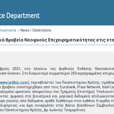
uncements
News / Distinctions
ά Βραβεία Νεοφυούς Επιχειρηματικότητας στις ετα
μβρίου 2021, στο πλαίσιο της Διεθνούς Έκθεσης Θεσσαλο
vate Greece». Στο διαγωνισμό συμμετείχαν 250 εγγεγραμμένες επιχει
www.jadbio.com
)
,
τεχνοβλαστός του Πανεπιστημίου Κρήτης, τιμήθηκ
ο βραβείο υποστηρίχθηκε από τους Eurobank, Praxi Network, Intel-
πασχολεί αρκετούς αποφοίτους του Τμήματος Επιστήμης Υπολογιστώ
ντας έμφαση στα βιοϊατρικά και μοριακά δεδομένα επιδιώκοντα
ψη γνώσης από δεδομένα, αγαθό διαθέσιμο στον καθένα. H ομάδα τ
λιφόρνιας, και έχει συνεργάτες στην Δανία. Διευθύνων Σύμβουλος
υ Πανεπιστημίου Κρήτης, Δρ. Ιωάννης Τσαμαρδίνος.