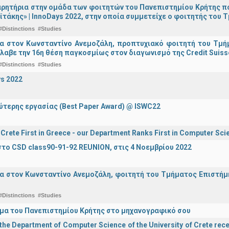
ρητήρια στην ομάδα των φοιτητών του Πανεπιστημίου Κρήτης π
ϊτάκης» | InnoDays 2022, στην οποία συμμετείχε ο φοιτητής το
#Distinctions
#Studies
ια στον Κωνσταντίνο Ανεμοζάλη, προπτυχιακό φοιτητή του Τμή
λαβε την 16η θέση παγκοσμίως στον διαγωνισμό της Credit Suiss
#Distinctions
#Studies
s 2022
ύτερης εργασίας (Best Paper Award) @ ISWC22
f Crete First in Greece - our Department Ranks First in Computer Sci
το CSD class90-91-92 REUNION, στις 4 Νοεμβρίου 2022
α στον Κωνσταντίνο Ανεμοζάλη, φοιτητή του Τμήματος Επιστήμη
#Distinctions
#Studies
μα του Πανεπιστημίου Κρήτης στο μηχανογραφικό σου
he Department of Computer Science of the University of Crete recei