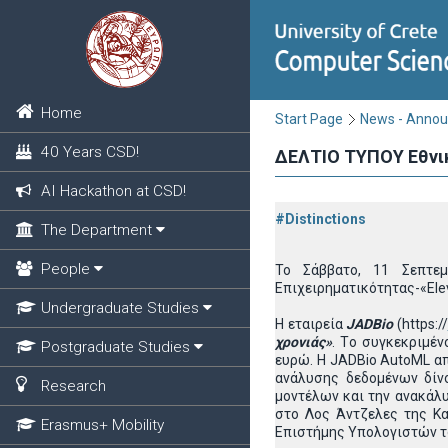
Home
Start Page
News - Anno
40 Years CSD!
ΔΕΛΤΙΟ ΤΥΠΟΥ Εθνικ
AI Hackathon at CSD!
#Distinctions
The Department
People
Το Σάββατο, 11 Σεπτε
Επιχειρηματικότητας-«Ele
Undergraduate Studies
H εταιρεία
JADBio
(https://
χρονιάς»
. Tο συγκεκριμέν
Postgraduate Studies
ευρώ. H JADBio AutoML α
ανάλυσης δεδομένων δίνο
Research
μοντέλων και την ανακάλυ
στο Λος Άντζελες της Κα
Erasmus+ Mobility
Επιστήμης Υπολογιστών το