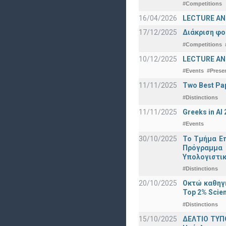
#Competitions
16/04/2026
LECTURE ANN
17/12/2025
Διάκριση φο
#Competitions
10/12/2025
LECTURE ANN
#Events
#Prese
11/11/2025
Two Best Pap
#Distinctions
11/11/2025
Greeks in A
#Events
30/10/2025
Το Τμήμα Επ
Πρόγραμμα 
Υπολογιστικ
#Distinctions
20/10/2025
Οκτώ καθηγη
Top 2% Scien
#Distinctions
15/10/2025
ΔΕΛΤΙΟ ΤΥΠΟ