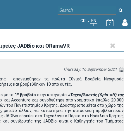
GR
EN
7
ιρείες JADBio και ORamaVR
Thursday, 16 September 2021
νίκης απονεμήθηκαν τα πρώτα Εθνικά Βραβεία Νεοφυούς
ρήσεις και βραβεύθηκαν 10 από αυτές.
ο
ε με το
1
βραβείο
στην κατηγορία
«Τεχνοβλαστός (
Spin
-
off
) της
Lex και Accenture και συνοδεύτηκε από χρηματικό έπαθλο 20.000
ν του Πανεπιστημίου Κρήτης. Δραστηριοποιείται στο χώρο της
ς, μεταξύ άλλων, να καταστήσει την κατασκευή προβλεπτικών
ης JADBio εδρεύει στο Τεχνολογικό Πάρκο στο Ηράκλειο Κρήτης,
 και συνιδρυτής της JADBio, είναι ο Καθηγητής του Τμήματος