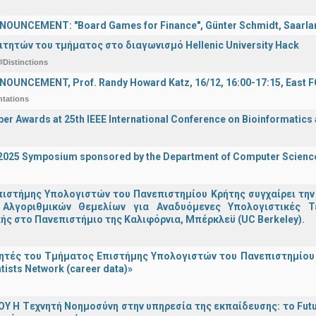
OUNCEMENT: "Board Games for Finance", Günter Schmidt, Saarland
ιτητών του τμήματος στο διαγωνισμό Hellenic University Hack
#Distinctions
OUNCEMENT, Prof. Randy Howard Katz, 16/12, 16:00-17:15, East
ntations
er Awards at 25th IEEE International Conference on Bioinformatics
I 2025 Symposium sponsored by the Department of Computer Scienc
ιστήμης Υπολογιστών του Πανεπιστημίου Κρήτης συγχαίρει την
Αλγοριθμικών Θεμελίων για Αναδυόμενες Υπολογιστικές Τ
ής στο Πανεπιστήμιο της Καλιφόρνια, Μπέρκλεϋ (UC Berkeley).
τές του Τμήματος Επιστήμης Υπολογιστών του Πανεπιστημίου 
tists Network (career data)»
Υ H Tεχνητή Νοημοσύνη στην υπηρεσία της εκπαίδευσης: το Futu