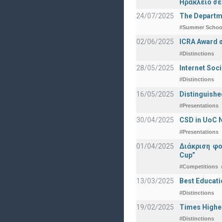
Ηράκλειο σε
24/07/2025
The Departme
#Summer Schoo
02/06/2025
ICRA Award 
#Distinctions
28/05/2025
Internet Soc
#Distinctions
16/05/2025
Distinguishe
#Presentations
30/04/2025
CSD in UoC N
#Presentations
01/04/2025
Διάκριση φ
Cup”
#Competitions
13/03/2025
Best Educati
#Distinctions
19/02/2025
Times Highe
#Distinctions