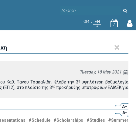
GR
EN
7
άκη
Tuesday, 18 May 2021
η
του Kαθ. Πάνου Τσακαλίδη,
έλαβε την 3
υψηλότερη βαθμολογία
ης
 (ΕΠ.2)
, στο πλαίσιο της 3
προκήρυξης υποτροφιών ΕΛΙΔΕΚ για
A+
A-
resentations
#Schedule
#Scholarships
#Studies
#Summer