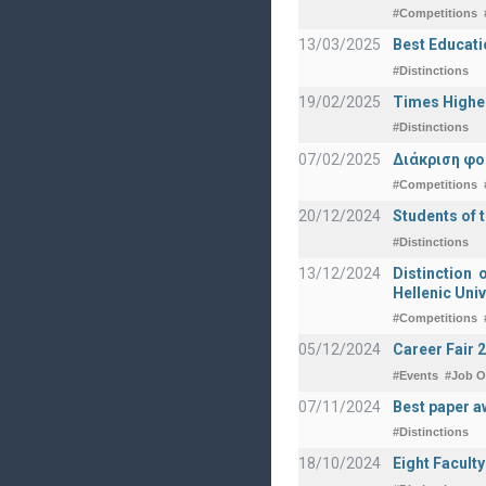
#Competitions
13/03/2025
Best Educati
#Distinctions
19/02/2025
Times Highe
#Distinctions
07/02/2025
Διάκριση φο
#Competitions
20/12/2024
Students of 
#Distinctions
13/12/2024
Distinction 
Hellenic Univ
#Competitions
05/12/2024
Career Fair 
#Events
#Job O
07/11/2024
Best paper a
#Distinctions
18/10/2024
Eight Facult