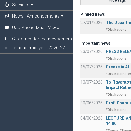
Hide tags
Services
Pinned news
News - Announcements
27/01/2026
The Departme
Uoc Presentation Video
#Distinctions
Guidelines for the newcomers
Important news
of the academic year 2026-27
23/07/2026
PRESS RELEAS
#Distinctions
15/07/2026
Greeks in AI
#Distinctions
#
13/07/2026
Το Πανεπιστ
Impact Ratin
#Distinctions
30/06/2026
Prof. Charal
#Distinctions
04/06/2026
LECTURE ANNO
14:00
#Events
#Prese