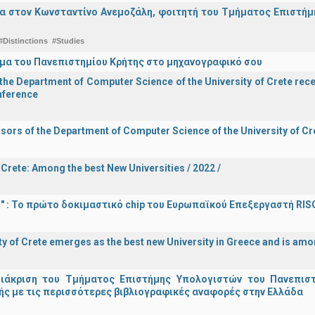
α στον Κωνσταντίνο Ανεμοζάλη, φοιτητή του Τμήματος Επιστήμη
#Distinctions
#Studies
μα του Πανεπιστημίου Κρήτης στο μηχανογραφικό σου
he Department of Computer Science of the University of Crete recei
onference
sors of the Department of Computer Science of the University of Cre
 Crete: Among the best New Universities / 2022 /
d!" : Το πρώτο δοκιμαστικό chip του Ευρωπαϊκού Επεξεργαστή RIS
ty of Crete emerges as the best new University in Greece and is amon
διάκριση του Τμήματος Επιστήμης Υπολογιστών του Πανεπισ
ς με τις περισσότερες βιβλιογραφικές αναφορές στην Ελλάδα