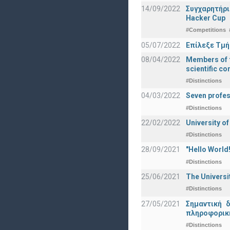
14/09/2022
Συγχαρητήρι
Hacker Cup
#Competitions
05/07/2022
Επίλεξε Τμή
08/04/2022
Members of t
scientific c
#Distinctions
04/03/2022
Seven profes
#Distinctions
22/02/2022
University of
#Distinctions
28/09/2021
"Hello Worl
#Distinctions
25/06/2021
The Universi
#Distinctions
27/05/2021
Σημαντική 
πληροφορική
#Distinctions