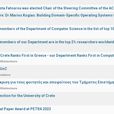
ota Fatourou was elected Chair of the Steering Committee of the 
ure: Dr Marios Kogias: Building Domain-Specific Operating Systems f
 members of the Department of Computer Science in the list of top 10
y members of our Department are in the top 2% researchers worldwi
f Crete Ranks First in Greece - our Department Ranks First in Comput
#Distinctions
 UoC
ntations
άκριση για τους φοιτητές και αποφοίτους του Τμήματος Επιστήμ
#Distinctions
nction for the University of Crete
al Paper Award at PETRA 2023