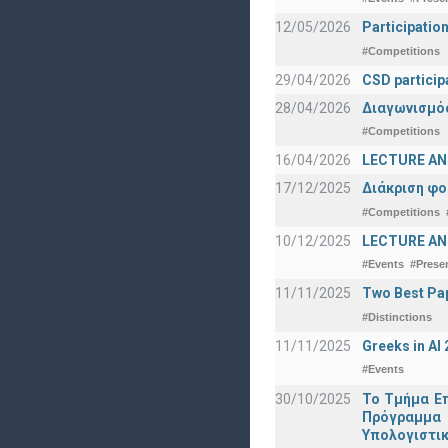
12/05/2026
Participatio
#Competitions
29/04/2026
CSD particip
28/04/2026
Διαγωνισμός
#Competitions
16/04/2026
LECTURE ANN
17/12/2025
Διάκριση φο
#Competitions
10/12/2025
LECTURE ANN
#Events
#Prese
11/11/2025
Two Best Pap
#Distinctions
11/11/2025
Greeks in A
#Events
30/10/2025
Το Τμήμα Επ
Πρόγραμμα 
Υπολογιστικ