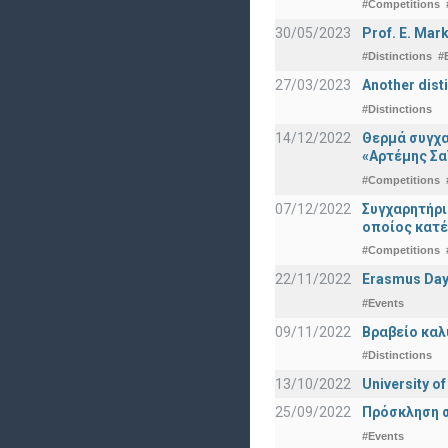
#Competitions
30/05/2023
Prof. E. Mar
#Distinctions
#
27/03/2023
Another dist
#Distinctions
14/12/2022
Θερμά συγχα
«Αρτέμης Σα
#Competitions
07/12/2022
Συγχαρητήρ
οποίος κατέ
#Competitions
22/11/2022
Erasmus Day
#Events
09/11/2022
Βραβείο καλ
#Distinctions
13/10/2022
University o
25/09/2022
Πρόσκληση σ
#Events