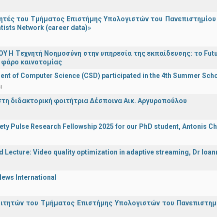
τές του Τμήματος Επιστήμης Υπολογιστών του Πανεπιστημίου 
tists Network (career data)»
Υ H Tεχνητή Νοημοσύνη στην υπηρεσία της εκπαίδευσης: το Futu
 φάρο καινοτομίας
nt of Computer Science (CSD) participated in the 4th Summer Sch
l
στη διδακτορική φοιτήτρια Δέσποινα Αικ. Αργυροπούλου
iety Pulse Research Fellowship 2025 for our PhD student, Antonis Ch
d Lecture: Video quality optimization in adaptive streaming, Dr Ioa
ews International
οιτητών του Τμήματος Επιστήμης Υπολογιστών του Πανεπιστημ