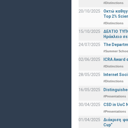
#Distinctions
20/10/2025
Οκτώ καθηγη
Top 2% Scien
#Distinctions
15/10/2025
ΔΕΛΤΙΟ ΤΥΠΟ
Ηράκλειο σε
24/07/2025
The Departme
#Summer Schoo
02/06/2025
ICRA Award 
#Distinctions
28/05/2025
Internet Soc
#Distinctions
16/05/2025
Distinguishe
#Presentations
30/04/2025
CSD in UoC N
#Presentations
01/04/2025
Διάκριση φ
Cup”