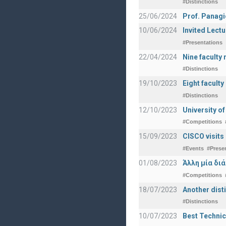
#Distinctions
25/06/2024
Prof. Panagi
10/06/2024
Invited Lect
#Presentations
22/04/2024
Nine faculty
#Distinctions
19/10/2023
Eight facult
#Distinctions
12/10/2023
University o
#Competitions
15/09/2023
CISCO visits
#Events
#Prese
01/08/2023
Άλλη μία δι
#Competitions
18/07/2023
Another disti
#Distinctions
10/07/2023
Best Technic