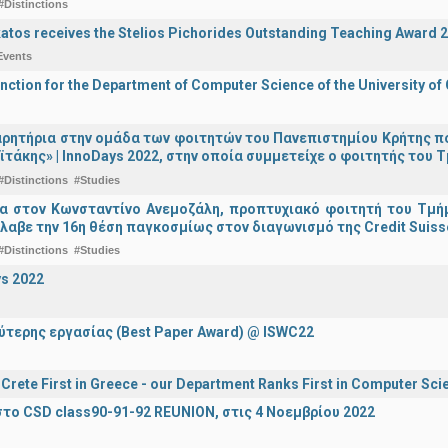
#Distinctions
katos receives the Stelios Pichorides Outstanding Teaching Award 
Events
inction for the Department of Computer Science of the University of
ρητήρια στην ομάδα των φοιτητών του Πανεπιστημίου Κρήτης π
ϊτάκης» | InnoDays 2022, στην οποία συμμετείχε ο φοιτητής το
#Distinctions
#Studies
ια στον Κωνσταντίνο Ανεμοζάλη, προπτυχιακό φοιτητή του Τμή
λαβε την 16η θέση παγκοσμίως στον διαγωνισμό της Credit Suiss
#Distinctions
#Studies
s 2022
ύτερης εργασίας (Best Paper Award) @ ISWC22
f Crete First in Greece - our Department Ranks First in Computer Sci
το CSD class90-91-92 REUNION, στις 4 Νοεμβρίου 2022