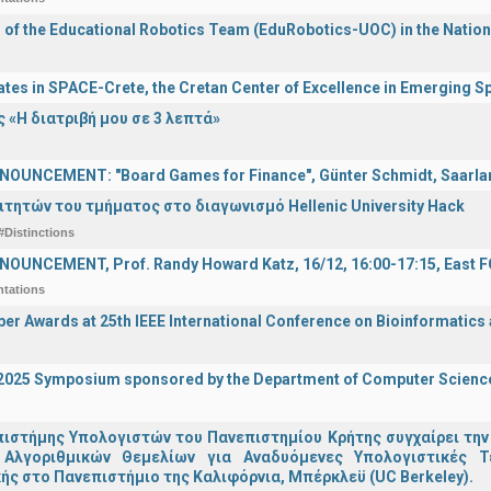
n of the Educational Robotics Team (EduRobotics-UOC) in the Nation
ates in SPACE-Crete, the Cretan Center of Excellence in Emerging 
 «Η διατριβή μου σε 3 λεπτά»
OUNCEMENT: "Board Games for Finance", Günter Schmidt, Saarland
ιτητών του τμήματος στο διαγωνισμό Hellenic University Hack
#Distinctions
OUNCEMENT, Prof. Randy Howard Katz, 16/12, 16:00-17:15, East
ntations
er Awards at 25th IEEE International Conference on Bioinformatics
I 2025 Symposium sponsored by the Department of Computer Scienc
ιστήμης Υπολογιστών του Πανεπιστημίου Κρήτης συγχαίρει την
Αλγοριθμικών Θεμελίων για Αναδυόμενες Υπολογιστικές Τ
ής στο Πανεπιστήμιο της Καλιφόρνια, Μπέρκλεϋ (UC Berkeley).