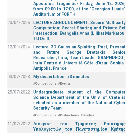
Apostolos Traganitis- Friday, June 12, 2026,
from 09:00 to 17:00, at the “Georgios Lianis”
Auditorium of FORTH.
23/04/2026
LECTURE ANNOUNCEMENT: Secure Multiparty
Computation: Secret Sharing and Private Set
Intersection, Evangelia Anna (Lilika) Markatou,
TU Delft
12/09/2024
Lecture: 3D Gaussian Splatting: Past, Present
and Future, George Drettakis, Senior
Researcher, Inria, Team Leader GRAPHDECO ,
Inria Centre d'Université Côte d'Azur, Sophia-
Antipolis, France
03/07/2023
My dissertation in 3 minutes
#Competitions
#Events
25/07/2022
Undergraduate student of the Computer
Science Department of the Univ. of Crete is
selected as a member of the National Cyber
Security Team
#Competitions
#Distinctions
#Studies
11/07/2022
Διάκριση του Τμήματος Επιστήμης
Υπολογιστών του Πανεπιστημίου Κρήτης