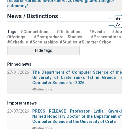
research-directions-for-the-eu2019s-digital-strategic-
autonomy/
News / Distinctions
A+
A-
Tags:
#Competitions
#Distinctions
#Events
#Job
Offerings
#Postgraduate Studies
#Presentations
#Schedule
#Scholarships
#Studies
#Summer School
Hide tags
Pinned news
27/01/2026
The Department of Computer Science of the
University of Crete ranks 1st in Greece in
Computer Science for 2026!
#Distinctions
Important news
23/07/2026
PRESS RELEASE Professor Lydia Kavraki
Named Honorary Doctor of the Department of
Computer Science at the University of Crete
#Distinctions