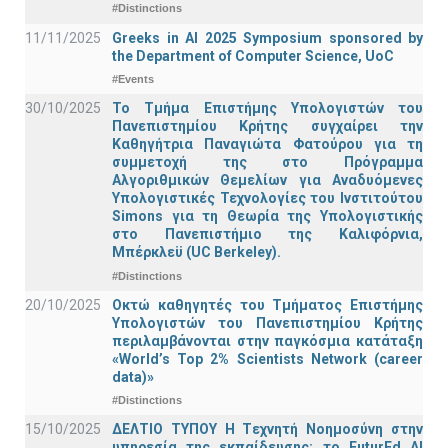
#Distinctions
11/11/2025
Greeks in AI 2025 Symposium sponsored by
the Department of Computer Science, UoC
#Events
30/10/2025
Το Τμήμα Επιστήμης Υπολογιστών του
Πανεπιστημίου Κρήτης συγχαίρει την
Καθηγήτρια Παναγιώτα Φατούρου για τη
συμμετοχή της στο Πρόγραμμα
Αλγοριθμικών Θεμελίων για Αναδυόμενες
Υπολογιστικές Τεχνολογίες του Ινστιτούτου
Simons για τη Θεωρία της Υπολογιστικής
στο Πανεπιστήμιο της Καλιφόρνια,
Μπέρκλεϋ (UC Berkeley).
#Distinctions
20/10/2025
Οκτώ καθηγητές του Τμήματος Επιστήμης
Υπολογιστών του Πανεπιστημίου Κρήτης
περιλαμβάνονται στην παγκόσμια κατάταξη
«World’s Top 2% Scientists Network (career
data)»
#Distinctions
15/10/2025
ΔΕΛΤΙΟ ΤΥΠΟΥ H Tεχνητή Νοημοσύνη στην
υπηρεσία της εκπαίδευσης: το FuturEd AI