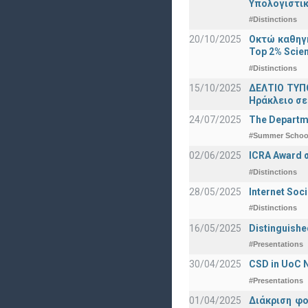
Υπολογιστικ
#Distinctions
20/10/2025
Οκτώ καθηγη
Top 2% Scien
#Distinctions
15/10/2025
ΔΕΛΤΙΟ ΤΥΠΟ
Ηράκλειο σε
24/07/2025
The Departme
#Summer Schoo
02/06/2025
ICRA Award 
#Distinctions
28/05/2025
Internet Soc
#Distinctions
16/05/2025
Distinguishe
#Presentations
30/04/2025
CSD in UoC N
#Presentations
01/04/2025
Διάκριση φ