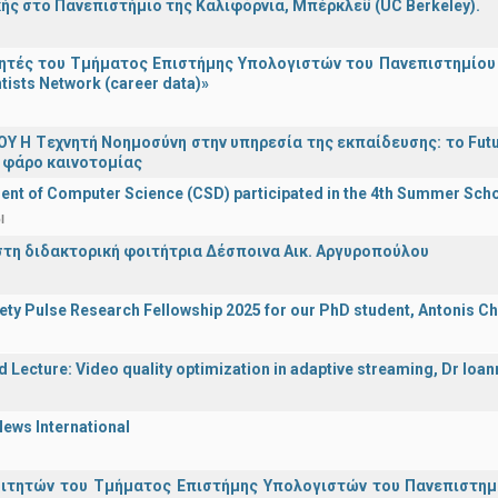
ής στο Πανεπιστήμιο της Καλιφόρνια, Μπέρκλεϋ (UC Berkeley).
τές του Τμήματος Επιστήμης Υπολογιστών του Πανεπιστημίου 
tists Network (career data)»
Υ H Tεχνητή Νοημοσύνη στην υπηρεσία της εκπαίδευσης: το Futu
 φάρο καινοτομίας
nt of Computer Science (CSD) participated in the 4th Summer Sch
l
στη διδακτορική φοιτήτρια Δέσποινα Αικ. Αργυροπούλου
iety Pulse Research Fellowship 2025 for our PhD student, Antonis Ch
d Lecture: Video quality optimization in adaptive streaming, Dr Ioa
ews International
οιτητών του Τμήματος Επιστήμης Υπολογιστών του Πανεπιστημ