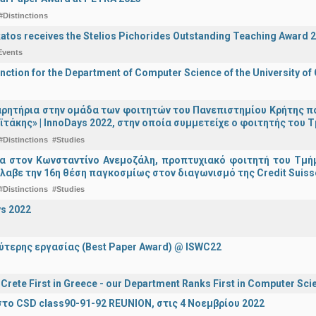
#Distinctions
katos receives the Stelios Pichorides Outstanding Teaching Award 
Events
inction for the Department of Computer Science of the University of
ρητήρια στην ομάδα των φοιτητών του Πανεπιστημίου Κρήτης π
ϊτάκης» | InnoDays 2022, στην οποία συμμετείχε ο φοιτητής το
#Distinctions
#Studies
ια στον Κωνσταντίνο Ανεμοζάλη, προπτυχιακό φοιτητή του Τμή
λαβε την 16η θέση παγκοσμίως στον διαγωνισμό της Credit Suiss
#Distinctions
#Studies
s 2022
ύτερης εργασίας (Best Paper Award) @ ISWC22
f Crete First in Greece - our Department Ranks First in Computer Sci
το CSD class90-91-92 REUNION, στις 4 Νοεμβρίου 2022