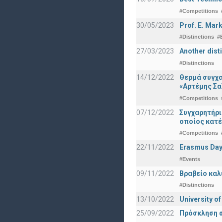
#Competitions
30/05/2023
Prof. E. Mar
#Distinctions
#
27/03/2023
Another dist
#Distinctions
14/12/2022
Θερμά συγχα
«Αρτέμης Σα
#Competitions
07/12/2022
Συγχαρητήρ
οποίος κατέ
#Competitions
22/11/2022
Erasmus Day
#Events
09/11/2022
Βραβείο καλ
#Distinctions
13/10/2022
University o
25/09/2022
Πρόσκληση σ