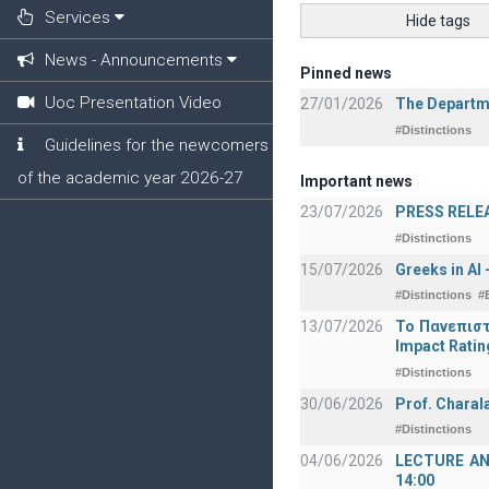
Services
Hide tags
News - Announcements
Pinned news
Uoc Presentation Video
27/01/2026
The Departme
#Distinctions
Guidelines for the newcomers
of the academic year 2026-27
Important news
23/07/2026
PRESS RELEAS
#Distinctions
15/07/2026
Greeks in AI
#Distinctions
#
13/07/2026
Το Πανεπιστ
Impact Ratin
#Distinctions
30/06/2026
Prof. Charal
#Distinctions
04/06/2026
LECTURE ANNO
14:00