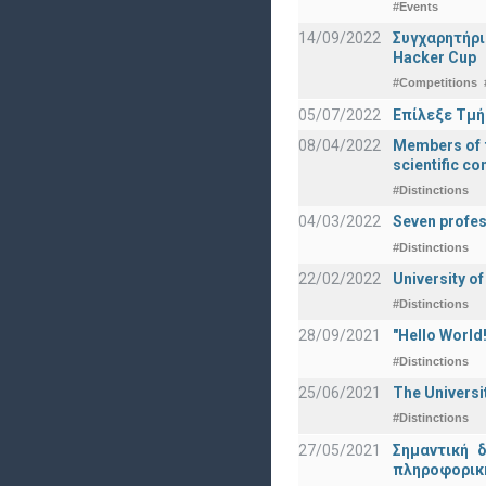
#Events
14/09/2022
Συγχαρητήρι
Hacker Cup
#Competitions
05/07/2022
Επίλεξε Τμή
08/04/2022
Members of t
scientific c
#Distinctions
04/03/2022
Seven profes
#Distinctions
22/02/2022
University of
#Distinctions
28/09/2021
"Hello Worl
#Distinctions
25/06/2021
The Universi
#Distinctions
27/05/2021
Σημαντική 
πληροφορική