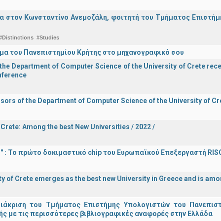
α στον Κωνσταντίνο Ανεμοζάλη, φοιτητή του Τμήματος Επιστήμη
#Distinctions
#Studies
μα του Πανεπιστημίου Κρήτης στο μηχανογραφικό σου
he Department of Computer Science of the University of Crete recei
onference
sors of the Department of Computer Science of the University of Cre
 Crete: Among the best New Universities / 2022 /
d!" : Το πρώτο δοκιμαστικό chip του Ευρωπαϊκού Επεξεργαστή RIS
ty of Crete emerges as the best new University in Greece and is amon
διάκριση του Τμήματος Επιστήμης Υπολογιστών του Πανεπισ
ς με τις περισσότερες βιβλιογραφικές αναφορές στην Ελλάδα