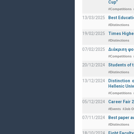
Cup”
#Competitions
13/03/2025
Best Educati
#Distinctions
19/02/2025
Times Highe
#Distinctions
07/02/2025
Διάκριση φο
#Competitions
20/12/2024
Students of 
#Distinctions
13/12/2024
Distinction 
Hellenic Univ
#Competitions
05/12/2024
Career Fair 
#Events
#Job O
07/11/2024
Best paper a
#Distinctions
18/10/2024
Eight Facult