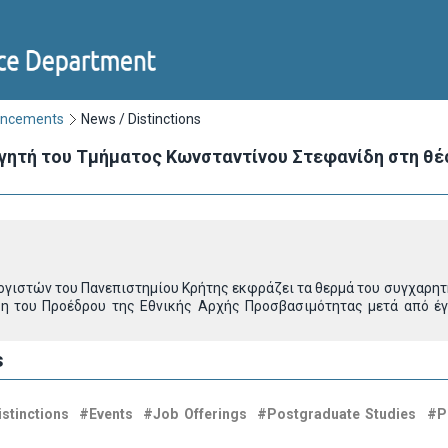
uncements
News / Distinctions
γητή του Τμήματος Κωνσταντίνου Στεφανίδη στη θέ
γιστών του Πανεπιστημίου Κρήτης εκφράζει τα θερμά του συγχαρητή
ση του Προέδρου της Εθνικής Αρχής Προσβασιμότητας μετά από έ
s
stinctions
#Events
#Job Offerings
#Postgraduate Studies
#P