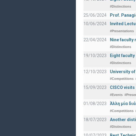
#Distinctions
25/06/2024
Prof. Panagi
10/06/2024
Invited Lect
#Presentations
22/04/2024
Nine faculty
#Distinctions
19/10/2023
Eight facult
#Distinctions
12/10/2023
University o
#Competitions
15/09/2023
CISCO visits
#Events
#Prese
01/08/2023
Άλλη μία δι
#Competitions
18/07/2023
Another disti
#Distinctions
10/07/2023
Best Technic