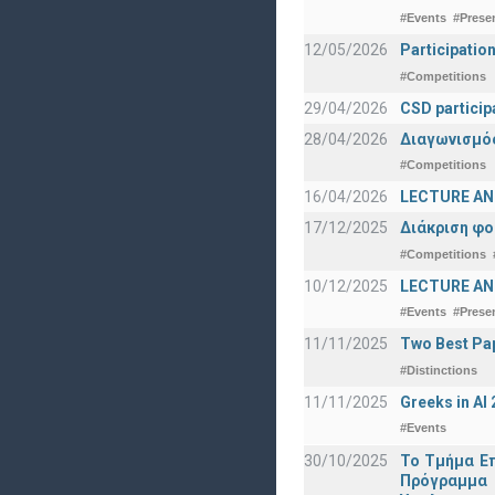
#Events
#Prese
12/05/2026
Participatio
#Competitions
29/04/2026
CSD particip
28/04/2026
Διαγωνισμός
#Competitions
16/04/2026
LECTURE ANN
17/12/2025
Διάκριση φο
#Competitions
10/12/2025
LECTURE ANN
#Events
#Prese
11/11/2025
Two Best Pap
#Distinctions
11/11/2025
Greeks in A
#Events
30/10/2025
Το Τμήμα Επ
Πρόγραμμα 