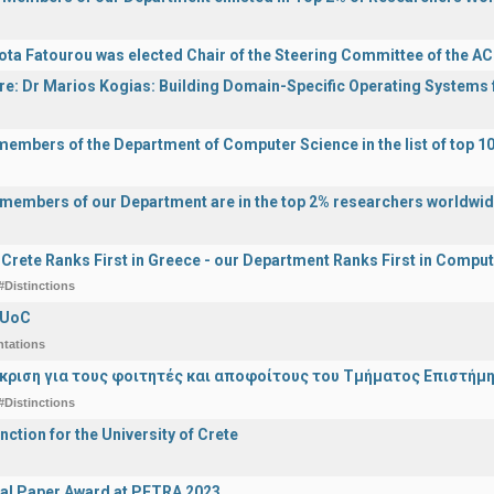
ota Fatourou was elected Chair of the Steering Committee of the 
ure: Dr Marios Kogias: Building Domain-Specific Operating Systems f
 members of the Department of Computer Science in the list of top 10
y members of our Department are in the top 2% researchers worldwi
f Crete Ranks First in Greece - our Department Ranks First in Comput
#Distinctions
 UoC
ntations
άκριση για τους φοιτητές και αποφοίτους του Τμήματος Επιστήμ
#Distinctions
nction for the University of Crete
al Paper Award at PETRA 2023